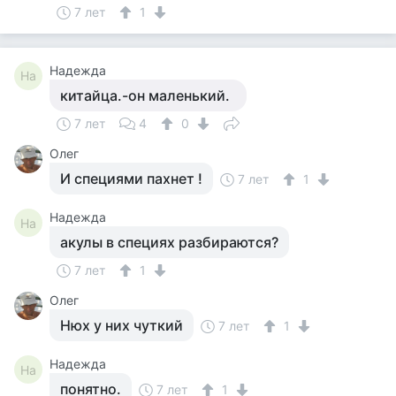
7 лет
1
Надежда
На
китайца.-он маленький.
7 лет
4
0
Олег
И специями пахнет !
7 лет
1
Надежда
На
акулы в специях разбираются?
7 лет
1
Олег
Нюх у них чуткий
7 лет
1
Надежда
На
понятно.
7 лет
1