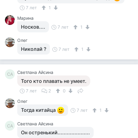
7 лет
1
Марина
Носков....
7 лет
1
Олег
Николай ?
7 лет
1
Светлана Айсина
СА
Того кто плавать не умеет.
7 лет
2
0
Олег
Тогда китайца
7 лет
1
Светлана Айсина
СА
Он остренький.....................