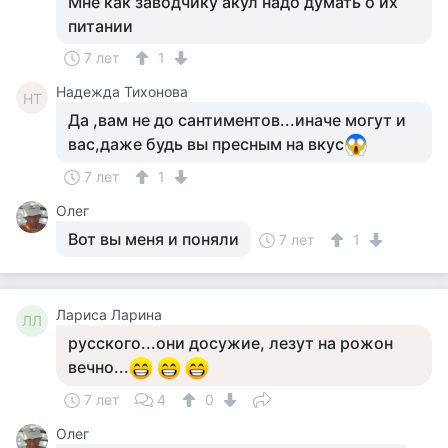
Мне как заводчику акул надо думать о их
питании
7 лет
1
Надежда Тихонова
НТ
Да ,вам не до сантиментов...иначе могут и
вас,даже будь вы пресным на вкус
7 лет
1
Олег
Вот вы меня и поняли
7 лет
1
Лариса Ларина
ЛЛ
русского...они досужие, лезут на рожон
вечно...
7 лет
4
0
Олег