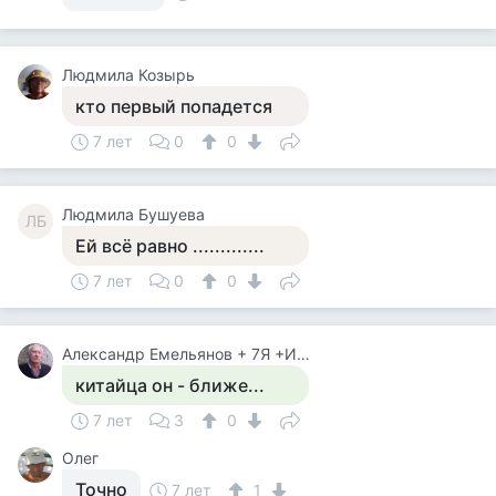
Людмила Козырь
кто первый попадется
7 лет
0
0
Людмила Бушуева
ЛБ
Ей всё равно .............
7 лет
0
0
Александр Емельянов + 7Я +Инструктор Туризма
китайца он - ближе...
7 лет
3
0
Олег
Точно
7 лет
1