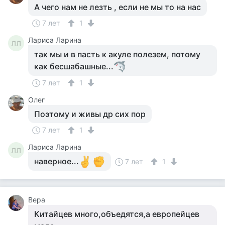
А чего нам не лезть , если не мы то на нас
7 лет
1
Лариса Ларина
ЛЛ
так мы и в пасть к акуле полезем, потому
как бесшабашные...
7 лет
1
Олег
Поэтому и живы др сих пор
7 лет
1
Лариса Ларина
ЛЛ
наверное...
7 лет
1
Вера
Китайцев много,объедятся,а европейцев