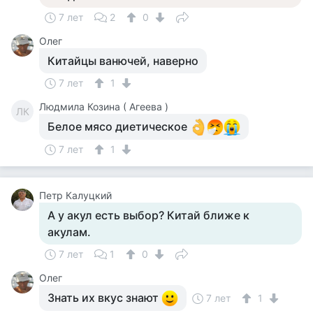
7 лет
2
0
Олег
Китайцы ванючей, наверно
7 лет
1
Людмила Козина ( Агеева )
ЛК
Белое мясо диетическое
7 лет
1
Петр Калуцкий
А у акул есть выбор? Китай ближе к
акулам.
7 лет
1
0
Олег
Знать их вкус знают
7 лет
1