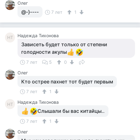
Олег
@-}----
7 лет
1
Надежда Тихонова
НТ
Зависеть будет только от степени
голодности акулы
7 лет
5
0
Олег
Кто острее пахнет тот будет первым
7 лет
1
Надежда Тихонова
НТ
Слышали бы вас китайцы..
7 лет
1
Олег