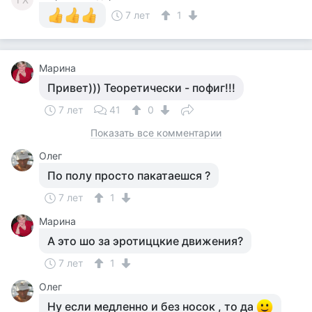
7 лет
1
Марина
Привет))) Теоретически - пофиг!!!
7 лет
41
0
Показать все комментарии
Олег
По полу просто пакатаешся ?
7 лет
1
Марина
А это шо за эротиццкие движения?
7 лет
1
Олег
Ну если медленно и без носок , то да