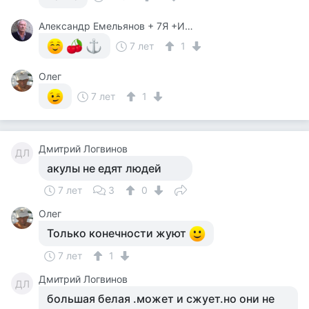
Александр Емельянов + 7Я +Инструктор Туризма
7 лет
1
Олег
7 лет
1
Дмитрий Логвинов
ДЛ
акулы не едят людей
7 лет
3
0
Олег
Только конечности жуют
7 лет
1
Дмитрий Логвинов
ДЛ
большая белая .может и сжует.но они не