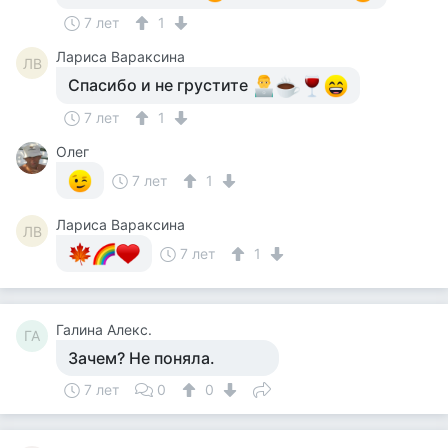
7 лет
1
Лариса Вараксина
ЛВ
Спасибо и не грустите
7 лет
1
Олег
7 лет
1
Лариса Вараксина
ЛВ
7 лет
1
Галина Алекс.
ГА
Зачем? Не поняла.
7 лет
0
0