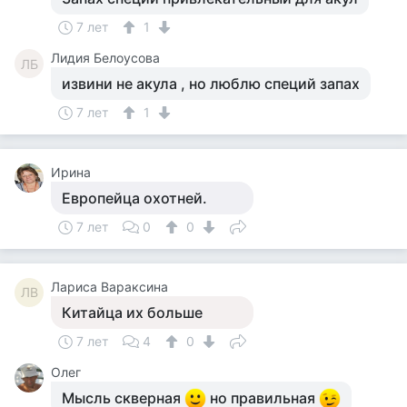
7 лет
1
Лидия Белоусова
ЛБ
извини не акула , но люблю специй запах
7 лет
1
Ирина
Европейца охотней.
7 лет
0
0
Лариса Вараксина
ЛВ
Китайца их больше
7 лет
4
0
Олег
Мысль скверная
но правильная