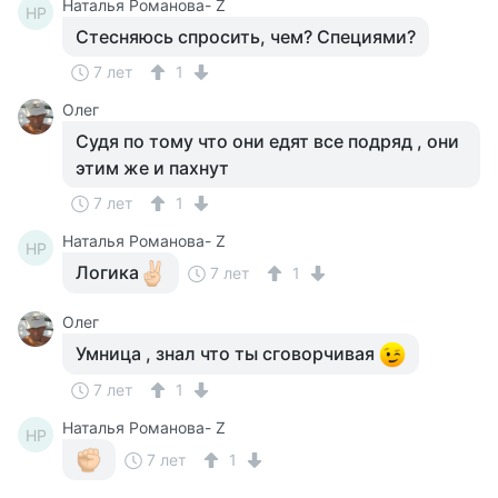
Наталья Романова- Z
НР
Стесняюсь спросить, чем? Специями?
7 лет
1
Олег
Судя по тому что они едят все подряд , они
этим же и пахнут
7 лет
1
Наталья Романова- Z
НР
Логика
7 лет
1
Олег
Умница , знал что ты сговорчивая
7 лет
1
Наталья Романова- Z
НР
7 лет
1