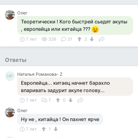
Олег
Теоретически ! Кого быстрей сьедят акулы
, европейца или китайца ???
7 лет
326
31
2
Ответы
Наталья Романова- Z
НР
Европейца... китаец начнет барахло
впаривать задурит акуле голову...
7 лет
7
0
Олег
Ну не , китайца ! Он пахнет ярче
7 лет
1