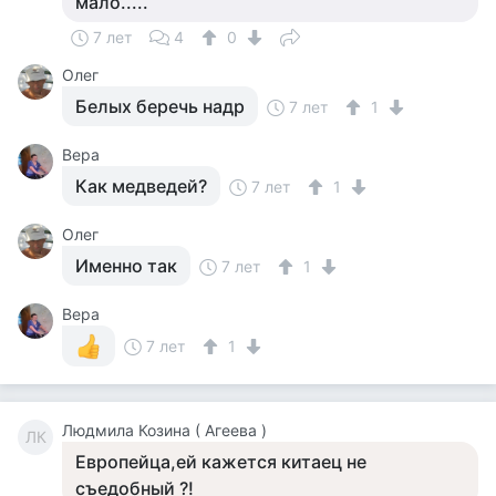
мало.....
7 лет
4
0
Олег
Белых беречь надр
7 лет
1
Вера
Как медведей?
7 лет
1
Олег
Именно так
7 лет
1
Вера
7 лет
1
Людмила Козина ( Агеева )
ЛК
Европейца,ей кажется китаец не
съедобный ?!