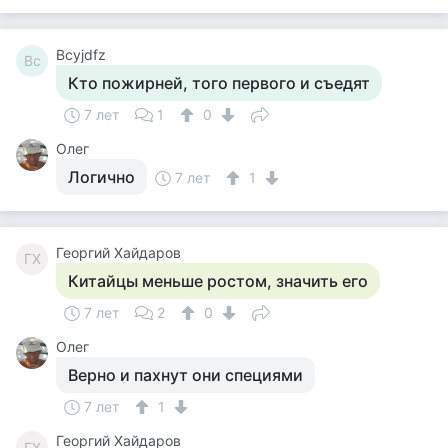
Bcyjdfz
Bc
Кто пожирней, того первого и съедят
7 лет
1
0
Олег
Логично
7 лет
1
Георгий Хайдаров
ГХ
Китайцы меньше ростом, значить его
7 лет
2
0
Олег
Верно и пахнут они специями
7 лет
1
Георгий Хайдаров
ГХ