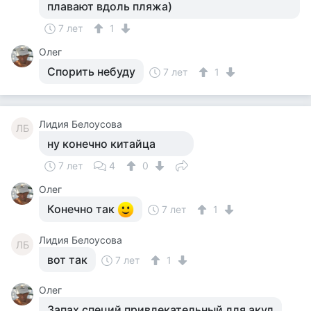
плавают вдоль пляжа)
7 лет
1
Олег
Спорить небуду
7 лет
1
Лидия Белоусова
ЛБ
ну конечно китайца
7 лет
4
0
Олег
Конечно так
7 лет
1
Лидия Белоусова
ЛБ
вот так
7 лет
1
Олег
Запах специй привлекательный для акул