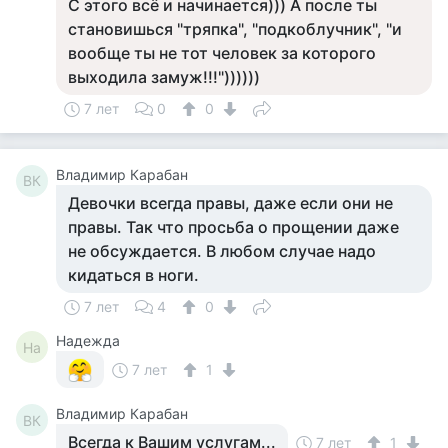
С этого всё и начинается))) А после ты
становишься "тряпка", "подкоблучник", "и
вообще ты не тот человек за которого
выходила замуж!!!"))))))
7 лет
0
0
Владимир Карабан
ВК
Девочки всегда правы, даже если они не
правы. Так что просьба о прощении даже
не обсуждается. В любом случае надо
кидаться в ноги.
7 лет
4
0
Надежда
На
7 лет
1
Владимир Карабан
ВК
Всегда к Вашим услугам...
7 лет
1