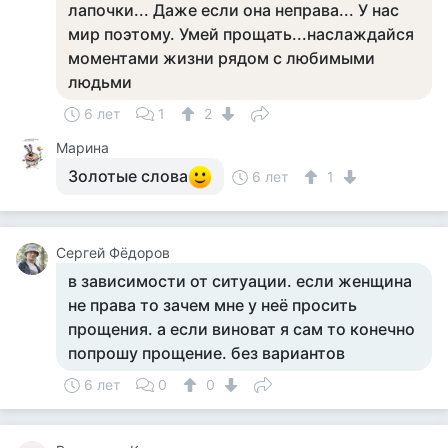
лапочки... Даже если она неправа... У нас
мир поэтому. Умей прощать...наслаждайся
моментами жизни рядом с любимыми
людьми
6 лет
1
2
Марина
Золотые слова
6 лет
1
Сергей Фёдоров
в зависимости от ситуации. если женщина
не права то зачем мне у неё просить
прощения. а если виноват я сам то конечно
попрошу прощение. без вариантов
6 лет
0
0