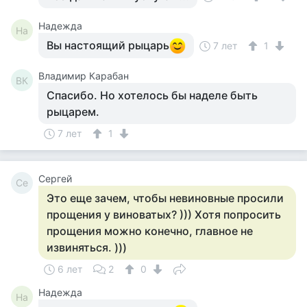
Надежда
На
Вы настоящий рыцарь
7 лет
1
Владимир Карабан
ВК
Спасибо. Но хотелось бы наделе быть
рыцарем.
7 лет
1
Сергей
Се
Это еще зачем, чтобы невиновные просили
прощения у виноватых? ))) Хотя попросить
прощения можно конечно, главное не
извиняться. )))
6 лет
2
0
Надежда
На