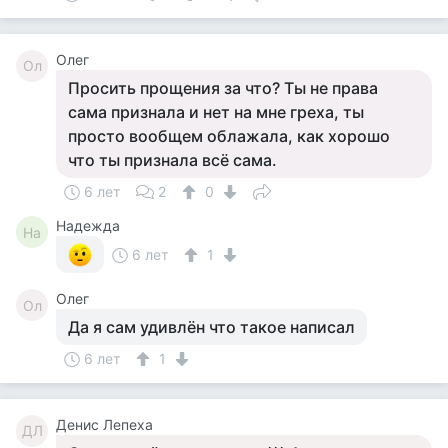
Олег
Ол
Просить прощения за что? Ты не права
сама признала и нет на мне греха, ты
просто вообщем облажала, как хорошо
что ты признала всё сама.
6 лет
2
0
Надежда
На
6 лет
1
Олег
Ол
Да я сам удивлён что такое написал
6 лет
1
Денис Лепеха
ДЛ