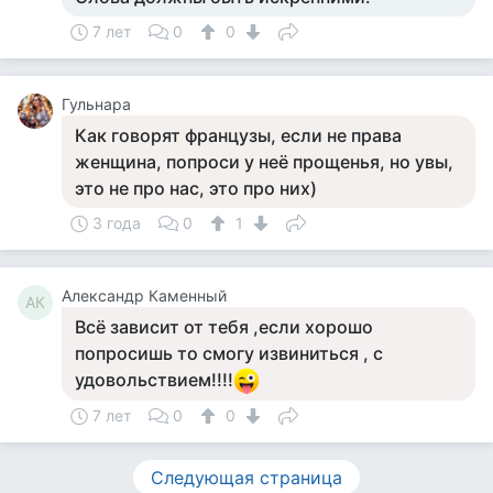
7 лет
0
0
Гульнара
Как говорят французы, если не права
женщина, попроси у неë прощенья, но увы,
это не про нас, это про них)
3 года
0
1
Александр Каменный
АК
Всё зависит от тебя ,если хорошо
попросишь то смогу извиниться , с
удовольствием!!!!
7 лет
0
0
Следующая страница