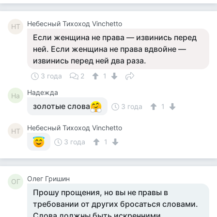
Небесный Тихоход Vinchetto
НТ
Если женщина не права — извинись перед
ней. Если женщина не права вдвойне —
извинись перед ней два раза.
3 года
2
1
Надежда
На
золотые слова
3 года
1
Небесный Тихоход Vinchetto
НТ
3 года
1
Олег Гришин
ОГ
Прошу прощения, но вы не правы в
требовании от других бросаться словами.
Слова должны быть искренними.