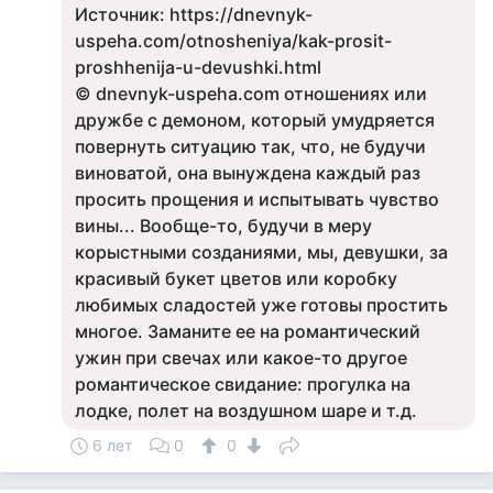
Источник: https://dnevnyk-
uspeha.com/otnosheniya/kak-prosit-
proshhenija-u-devushki.html
© dnevnyk-uspeha.com отношениях или
дружбе с демоном, который умудряется
повернуть ситуацию так, что, не будучи
виноватой, она вынуждена каждый раз
просить прощения и испытывать чувство
вины... Вообще-то, будучи в меру
корыстными созданиями, мы, девушки, за
красивый букет цветов или коробку
любимых сладостей уже готовы простить
многое. Заманите ее на романтический
ужин при свечах или какое-то другое
романтическое свидание: прогулка на
лодке, полет на воздушном шаре и т.д.
6 лет
0
0