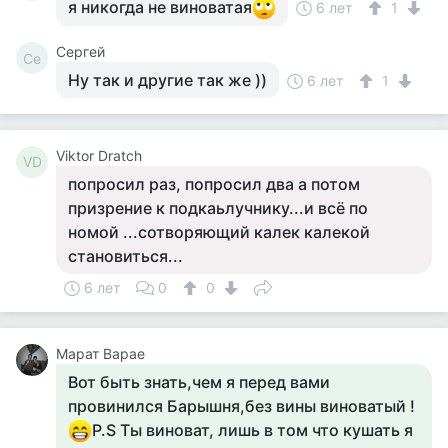
я никогда не виноватая
6 лет
1
Сергей
Се
Ну так и другие так же ))
6 лет
1
Viktor Dratch
VD
попросил раз, попросил два а потом
призрение к подкаьлучнику...и всё по
номой ...сотворяющий калек калекой
становиться...
6 лет
0
0
Марат Варае
Вот быть знать,чем я перед вами
провинился Барышня,без вины виноватый !
P.S Ты виноват, лишь в том что кушать я