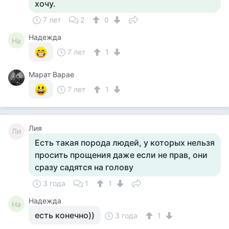
хочу.
7 лет
2
0
Надежда
На
7 лет
1
Марат Варае
7 лет
1
Лия
Ли
Есть такая порода людей, у которых нельзя
просить прощения даже если не прав, они
сразу садятся на голову
3 года
1
1
Надежда
На
есть конечно))
3 года
1