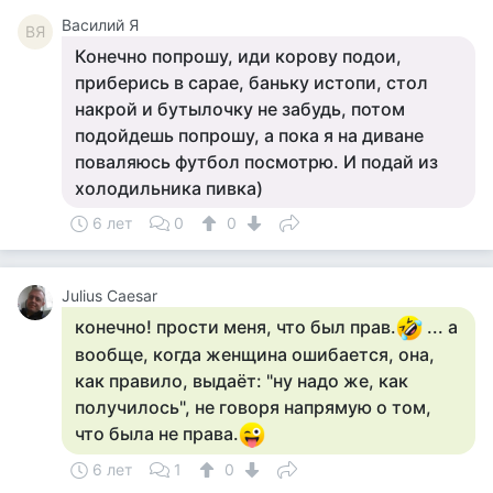
Василий Я
ВЯ
Конечно попрошу, иди корову подои,
приберись в сарае, баньку истопи, стол
накрой и бутылочку не забудь, потом
подойдешь попрошу, а пока я на диване
поваляюсь футбол посмотрю. И подай из
холодильника пивка)
6 лет
0
0
Julius Caesar
конечно! прости меня, что был прав.
... а
вообще, когда женщина ошибается, она,
как правило, выдаёт: "ну надо же, как
получилось", не говоря напрямую о том,
что была не права.
6 лет
1
0