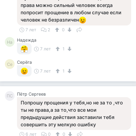
права можно сильный человек всегда
попросит прощение в любом случае если
человек не безразличен
7 лет
2
0
Надежда
На
7 лет
1
Серёга
Се
7 лет
1
Пётр Сергеев
ПС
Попрошу прощения у тебя,но не за то ,что
ты не права,а за то,что все мои
предыдущие действия заставили тебя
совершить эту мелкую ошибку
6 лет
0
0