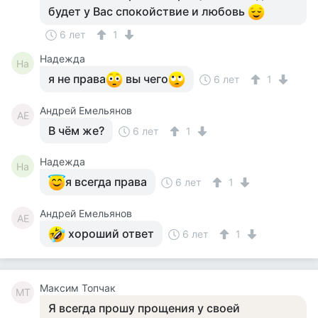
будет у Вас спокойствие и любовь
6 лет
1
Надежда
На
я не права
вы чего
6 лет
1
Андрей Емельянов
АЕ
В чём же?
6 лет
1
Надежда
На
я всегда права
6 лет
1
Андрей Емельянов
АЕ
хороший ответ
6 лет
1
Максим Топчак
МТ
Я всегда прошу прощения у своей