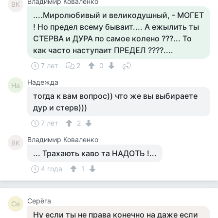
Владимир Коваленко
ВК
....Миролюбивый и великодушный, - МОГЕТ
! Но предел всему бываит.... А ежылить ты
СТЕРВА и ДУРА по самое колено ???... То
как часто наступаит ПРЕДЕЛ ????....
7 лет
2
0
Надежда
На
тогда к вам вопрос)) что же вы выбираете
дур и стерв)))
7 лет
2
Владимир Коваленко
ВК
... Трахають каво та НАДОТЬ !...
4 года
1
Серёга
Се
Ну если ты не права конечно на даже если