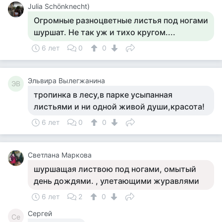
Julia Schönknecht)
Огромные разноцветные листья под ногами
шуршат. Не так уж и тихо кругом....
6 лет
0
0
Эльвира Вылегжанина
ЭВ
тропинка в лесу,в парке усыпанная
листьями и ни одной живой души,красота!
6 лет
0
0
Светлана Маркова
шуршащая листвою под ногами, омытый
день дождями. , улетающими журавлями
6 лет
2
0
Сергей
Се