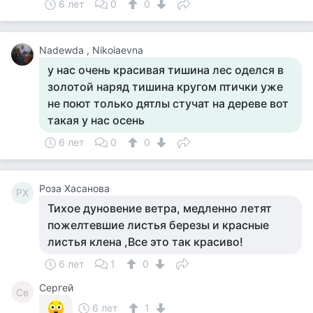
6 лет
0
0
Nadewda , Nikoiaevna
у нас очень красивая тишина лес оделся в
золотой наряд тишина кругом птички уже
не поют только дятлы стучат на дереве вот
такая у нас осень
6 лет
0
0
Роза Хасанова
РХ
Тихое дуновение ветра, медленно летят
пожелтевшие листья березы и красные
листья клена ,Все это так красиво!
6 лет
1
0
Сергей
Се
6 лет
1