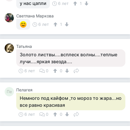
у нас цапли
6 лет
1
Светлана Маркова
6 лет
1
Татьяна
Золото листвы....всплеск волны....теплые
лучи....яркая звезда....
6 лет
0
0
Пелагея
Пе
Немного под кайфом ,то мороз то жара...но
все равно красивая
6 лет
0
0