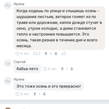
Ирина
Ир
Когда ходишь по улице и слышишь осень -
шуршание листьев, ветерок гоняет из по
траве или дорожкам, капли дождя стучат в
окно, утром холодно, а днем становится
тепло и настроение повышается. Это
осень, такая разная в течение дня и всего
месяца.
6 лет
2
0
Сергей
Се
бабье лето
6 лет
1
Ирина
Ир
Это тоже осень и это прекрасно!
6 лет
1