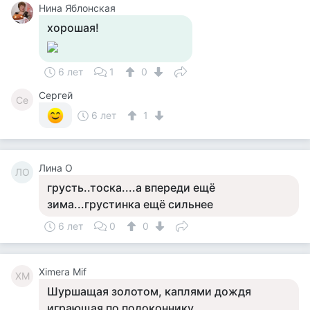
Нина Яблонская
хорошая!
6 лет
1
0
Сергей
Се
6 лет
1
Лина О
ЛО
грусть..тоска....а впереди ещё
зима...грустинка ещё сильнее
6 лет
0
0
Ximera Mif
XM
Шуршащая золотом, каплями дождя
играющая по подоконнику.