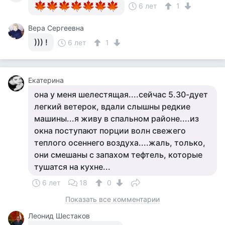
6 лет
1
Вера Сергеевна
))) !
6 лет
1
Екатерина
она у меня шелестящая....сейчас 5.30-дует
легкий ветерок, вдали слышны редкие
машины...я живу в спальном районе....из
окна поступают порции волн свежего
теплого осеннего воздуха....жаль, только,
они смешаны с запахом тефтель, которые
тушатся на кухне...
6 лет
18
0
Показать все комментарии
Леонид Шестаков