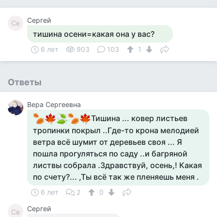
Сергей
Се
тишина осени=какая она у вас?
6 лет
903
103
1
Ответы
Вера Сергеевна
Тишина ... ковер листьев
тропинки покрыл ..Где-то крона мелодией
ветра всё шумит от деревьев своя ... Я
пошла прогуляться по саду ..и багряной
листвы собрала .Здравствуй, осень,! Какая
по счету?... ,Ты всё так же пленяешь меня .
6 лет
2
0
Сергей
Се