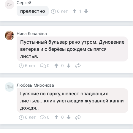
Сергей
Се
прелестно
6 лет
1
Нина Ковалёва
Пустынный бульвар рано утром. Дуновение
ветерка и с берёзы дождем сыпятся
листья.
6 лет
0
0
Любовь Миронова
ЛМ
Гуляние по парку,шелест опадающих
листьев...клин улетающих журавлей,капли
дождя..
6 лет
0
0