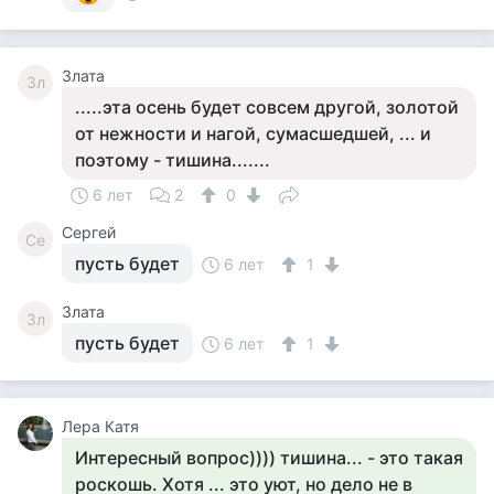
Злата
Зл
.....эта осень будет совсем другой, золотой
от нежности и нагой, сумасшедшей, ... и
поэтому - тишина.......
6 лет
2
0
Сергей
Се
пусть будет
6 лет
1
Злата
Зл
пусть будет
6 лет
1
Лера Катя
Интересный вопрос)))) тишина... - это такая
роскошь. Хотя ... это уют, но дело не в