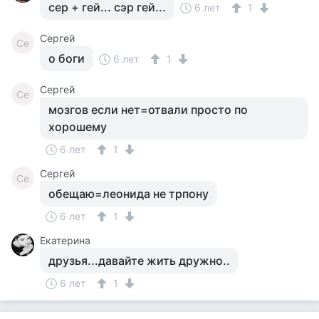
сер + гей... сэр гей...
6 лет
1
Сергей
Се
о боги
6 лет
1
Сергей
Се
мозгов если нет=отвали просто по
хорошему
6 лет
1
Сергей
Се
обещаю=леонида не трпону
6 лет
1
Екатерина
друзья...давайте жить дружно..
6 лет
1