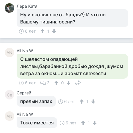
Лера Катя
Ну и сколько не от балды?) И что по
Вашему тишина осени?
6 лет
1
Ali Na W
AN
С шелестом опадающей
листвы,барабанной дробью дождя ,шумом
ветра за окном...и аромат свежести
6 лет
3
0
Сергей
Се
прелый запах
6 лет
1
Ali Na W
AN
Тоже имеется
6 лет
1