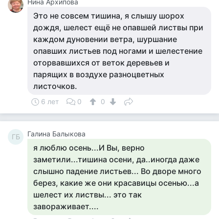
Нина Архипова
Это не совсем тишина, я слышу шорох
дождя, шелест ещё не опавшей листвы при
каждом дуновении ветра, шуршание
опавших листьев под ногами и шелестение
оторвавшихся от веток деревьев и
парящих в воздухе разноцветных
листочков.
6 лет
0
0
Галина Балыкова
ГБ
я люблю осень...И Вы, верно
заметили...тишина осени, да..иногда даже
слышно падение листьев... Во дворе много
берез, какие же они красавицы осенью...а
шелест их листвы... это так
завораживает....