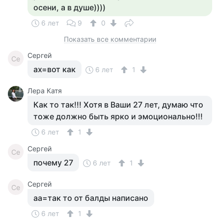
осени, а в душе))))
6 лет
9
0
Показать все комментарии
Сергей
Се
ах=вот как
6 лет
1
Лера Катя
Как то так!!! Хотя в Ваши 27 лет, думаю что
тоже должно быть ярко и эмоционально!!!
6 лет
1
Сергей
Се
почему 27
6 лет
1
Сергей
Се
аа=так то от балды написано
6 лет
1