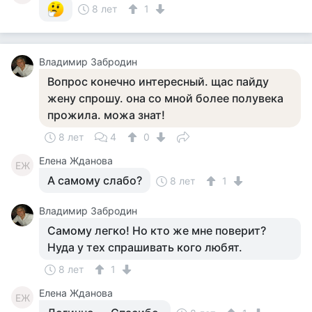
8 лет
1
Владимир Забродин
Вопрос конечно интересный. щас пайду
жену спрошу. она со мной более полувека
прожила. можа знат!
8 лет
4
0
Елена Жданова
ЕЖ
А самому слабо?
8 лет
1
Владимир Забродин
Самому легко! Но кто же мне поверит?
Нуда у тех спрашивать кого любят.
8 лет
1
Елена Жданова
ЕЖ