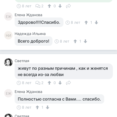
8 лет
2
0
Елена Жданова
ЕЖ
Здорово!!!!Спасибо.
8 лет
1
Надежда Ильина
НИ
Всего доброго!
8 лет
1
Светлая
живут по разным причинам , как и женятся
не всегда из-за любви
8 лет
2
0
Елена Жданова
ЕЖ
Полностью согласна с Вами.... спасибо.
8 лет
1
Светлая