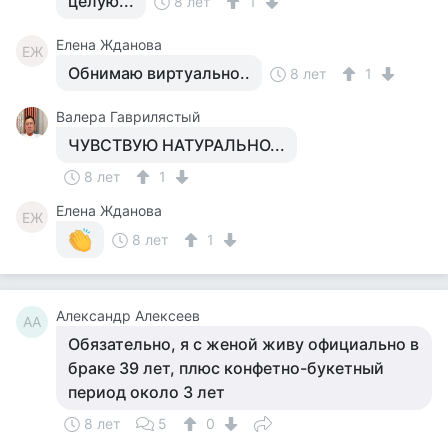
целую...
8 лет
1
Елена Жданова
ЕЖ
Обнимаю виртуально..
8 лет
1
Валера Гаврилястый
ЧУВСТВУЮ НАТУРАЛЬНО...
8 лет
1
Елена Жданова
ЕЖ
8 лет
1
Александр Алексеев
АА
Обязательно, я с женой живу официально в
браке 39 лет, плюс конфетно-букетный
период около 3 лет
8 лет
5
0