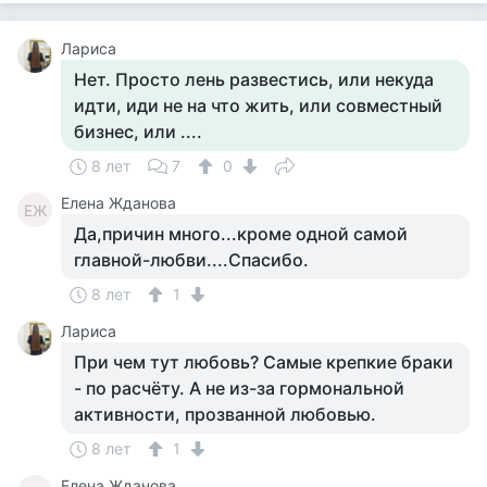
Лариса
Нет. Просто лень развестись, или некуда
идти, иди не на что жить, или совместный
бизнес, или ....
8 лет
7
0
Елена Жданова
ЕЖ
Да,причин много...кроме одной самой
главной-любви....Спасибо.
8 лет
1
Лариса
При чем тут любовь? Самые крепкие браки
- по расчёту. А не из-за гормональной
активности, прозванной любовью.
8 лет
1
Елена Жданова