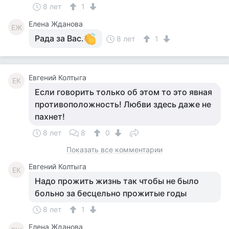
8 лет
1
Елена Жданова
ЕЖ
Рада за Вас.
8 лет
1
Евгений Колтыга
ЕК
Если говорить только об этом то это явная
противоположность! Любви здесь даже не
пахнет!
8 лет
8
0
Показать все комментарии
Евгений Колтыга
ЕК
Надо прожить жизнь так чтобы не было
больно за бесцельно прожитые годы
8 лет
1
Елена Жданова