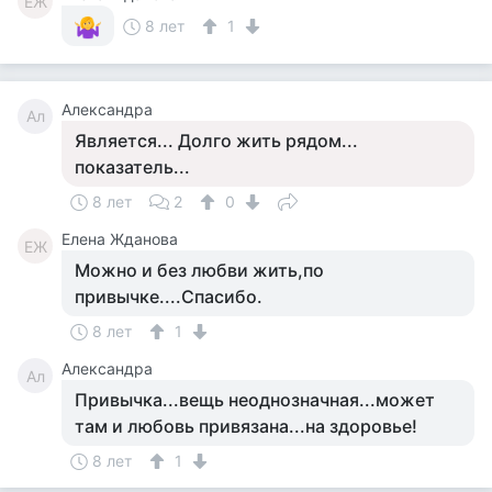
ЕЖ
8 лет
1
Александра
Ал
Является... Долго жить рядом...
показатель...
8 лет
2
0
Елена Жданова
ЕЖ
Можно и без любви жить,по
привычке....Спасибо.
8 лет
1
Александра
Ал
Привычка...вещь неоднозначная...может
там и любовь привязана...на здоровье!
8 лет
1