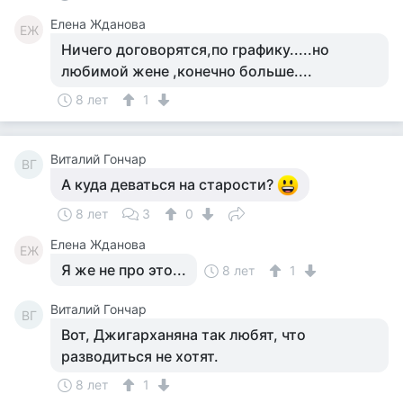
Елена Жданова
ЕЖ
Ничего договорятся,по графику.....но
любимой жене ,конечно больше....
8 лет
1
Виталий Гончар
ВГ
А куда деваться на старости?
8 лет
3
0
Елена Жданова
ЕЖ
Я же не про это...
8 лет
1
Виталий Гончар
ВГ
Вот, Джигарханяна так любят, что
разводиться не хотят.
8 лет
1