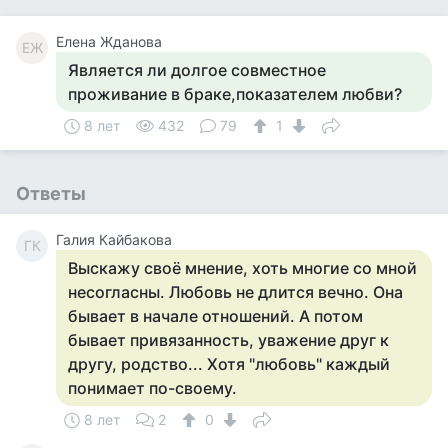
Елена Жданова
ЕЖ
Является ли долгое совместное
проживание в браке,показателем любви?
8 лет
432
79
1
Ответы
Галия Кайбакова
ГК
Выскажу своё мнение, хоть многие со мной
несогласны. Любовь не длится вечно. Она
бывает в начале отношений. А потом
бывает привязанность, уважение друг к
другу, родство... Хотя "любовь" каждый
понимает по-своему.
8 лет
2
0