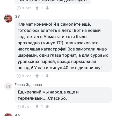
8 лет
1
Я Я
Климат конечно! Я в самолёте ещё,
готовлюсь влететь в лето! Вот на новый
год, летал в Алматы, и хотя было
прохладно (минус 17!), для казахов это
настоящая катастрофа! Все замотали лицо
шарфами, одни глаза торчат, а для суровых
уральских парней, вааще нормальная
погода! У нас и минус 40 не в диковинку!
8 лет
1
Елена Жданова
ЕЖ
Да,крепкий мы народ,а еще и
терпеливый....Спасибо.
8 лет
1
Я Я