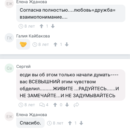
Елена Жданова
ЕЖ
Согласна полностью....любовь=дружба=
взаимопонимание....
8 лет
1
Галия Кайбакова
ГК
8 лет
1
Сергей
Се
есди вы об этом только начали думать----
вас ВСЕВЫШНИЙ этим чувством
обделил.........ЖИВИТЕ ...РАДУЙТЕСЬ......И
НЕ ЗАМЕЧАЙТЕ...И НЕ ЗАДУМЫВАЙТЕСЬ
8 лет
4
0
Елена Жданова
ЕЖ
Спасибо.
8 лет
1