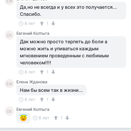
ЕЖ
Да,но не всегда и у всех это получается...
Спасибо.
8 лет
1
Евгений Колтыга
ЕК
Дак можно просто терпеть до боли а
можно жить и упиваться каждым
мгновением проведенным с любимым
человеком!!!!
8 лет
1
Елена Жданова
ЕЖ
Нам бы всем так в жизни...
8 лет
1
Евгений Колтыга
ЕК
8 лет
1