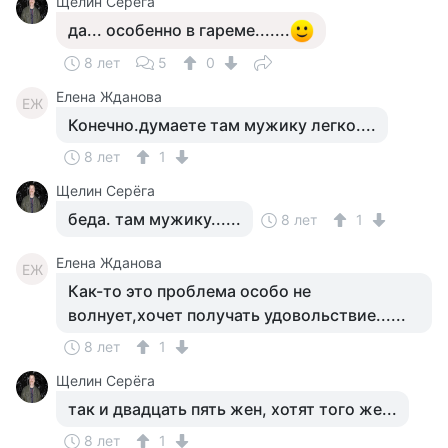
Щелин Серёга
да... особенно в гареме.......
8 лет
5
0
Елена Жданова
ЕЖ
Конечно.думаете там мужику легко....
8 лет
1
Щелин Серёга
беда. там мужику......
8 лет
1
Елена Жданова
ЕЖ
Как-то это проблема особо не
волнует,хочет получать удовольствие......
8 лет
1
Щелин Серёга
так и двадцать пять жен, хотят того же...
8 лет
1