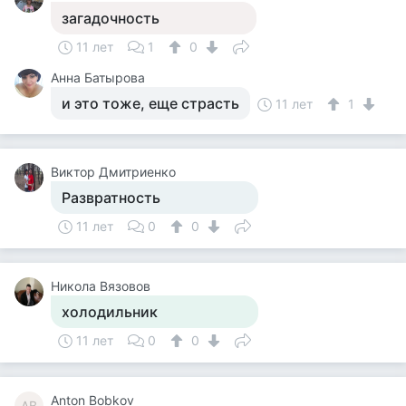
загадочность
11 лет
1
0
Анна Батырова
и это тоже, еще страсть
11 лет
1
Виктор Дмитриенко
Развратность
11 лет
0
0
Никола Вязовов
холодильник
11 лет
0
0
Anton Bobkov
AB