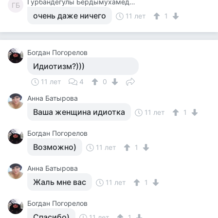
Гурбандегулы Бердымухамедов
ГБ
очень даже ничего
11 лет
1
Богдан Погорелов
Идиотизм?)))
11 лет
4
0
Анна Батырова
Ваша женщина идиотка
11 лет
1
Богдан Погорелов
Возможно)
11 лет
1
Анна Батырова
Жаль мне вас
11 лет
1
Богдан Погорелов
Спасибо)
11 лет
1