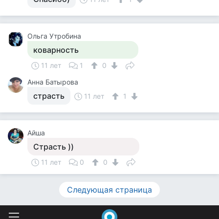
Ольга Утробина
коварность
11 лет
1
0
Анна Батырова
страсть
11 лет
1
Айша
Страсть ))
11 лет
0
0
Следующая страница