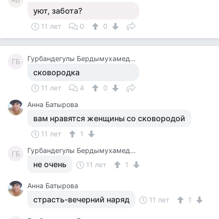
уют, забота?
11 лет
0
0
Гурбандегулы Бердымухамедов
ГБ
сковородка
11 лет
4
0
Анна Батырова
вам нравятся женщины со сковородой
11 лет
1
Гурбандегулы Бердымухамедов
ГБ
не очень
11 лет
1
Анна Батырова
страсть-вечерний наряд
11 лет
1