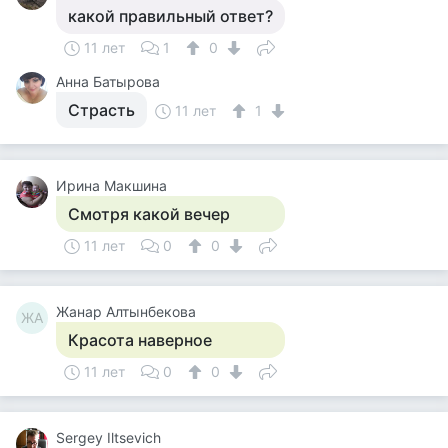
какой правильный ответ?
11 лет
1
0
Анна Батырова
Страсть
11 лет
1
Ирина Макшина
Смотря какой вечер
11 лет
0
0
Жанар Алтынбекова
ЖА
Красота наверное
11 лет
0
0
Sergey Iltsevich