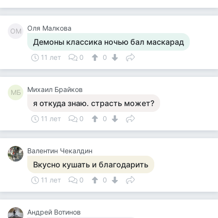
Оля Малкова
ОМ
Демоны классика ночью бал маскарад
11 лет
0
0
Михаил Брайков
МБ
я откуда знаю. страсть может?
11 лет
0
0
Валентин Чекалдин
Вкусно кушать и благодарить
11 лет
0
0
Андрей Вотинов