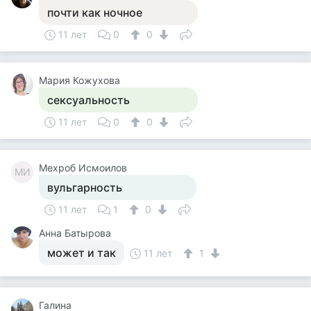
почти как ночное
11 лет
0
0
Мария Кожухова
сексуальность
11 лет
0
0
Мехроб Исмоилов
МИ
вульгарность
11 лет
1
0
Анна Батырова
может и так
11 лет
1
Галина