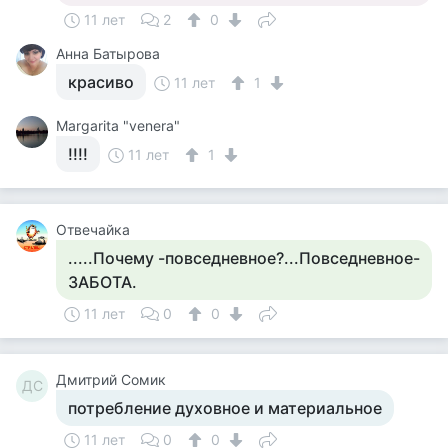
11 лет
2
0
Анна Батырова
красиво
11 лет
1
Margarita "venera"
!!!!
11 лет
1
Отвечайка
.....Почему -повседневное?...Повседневное-
ЗАБОТА.
11 лет
0
0
Дмитрий Сомик
ДС
потребление духовное и материальное
11 лет
0
0