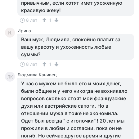
привычным, если хотят имет ухоженную
красивую жену!
8 лет
1
Ирина .
И.
Ваш муж, Людмила, спокойно платит за
вашу красоту и ухоженность любые
суммы?
8 лет
1
Людмила Канивец
ЛК
У нас с мужем не было его и моих денег,
были общие и у него никогда не вохникало
вопросов сколько стоят мои французские
духи или австрийские сапоги. Но в
отношении мужа я тоже не экономила.
Одет был всегда " с иголочки" ! 20 лет мы
прожили в любви и согласии, пока он не
погиб. Но сейчас другое время и другие