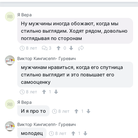
Я Вера
ЯВ
Ну мужчины иногда обожают, когда мы
стильно выглядим. Ходят рядом, довольно
поглядывая по сторонам
8 лет
3
0
Виктор Кингисепп- Гуревич
мужчинам нравиться, когда его спутница
стильно выглядит и это повышает его
самооценку
8 лет
1
Я Вера
ЯВ
И я про то
8 лет
1
Виктор Кингисепп- Гуревич
молодец
8 лет
1