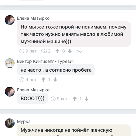
Елена Мазырко
Но мы же тоже порой не понимаем, почему
так часто нужно менять масло в любимой
мужниной машине)))
9 лет
2
0
Виктор Кингисепп- Гуревич
не часто . а согласно пробега
9 лет
1
Елена Мазырко
ВОООТ!)))
9 лет
1
Мурка
Мужчина никогда не поймёт женскую