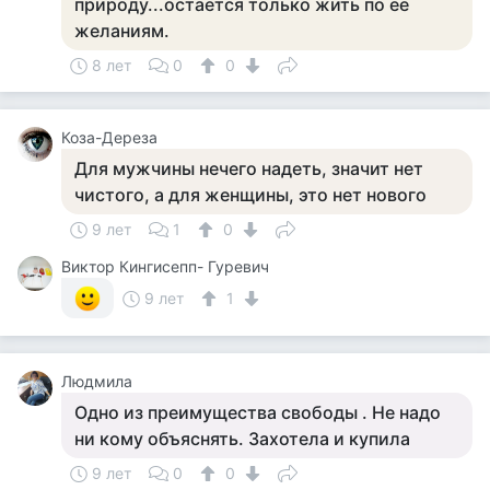
природу...остаётся только жить по её
желаниям.
8 лет
0
0
Коза-Дереза
Для мужчины нечего надеть, значит нет
чистого, а для женщины, это нет нового
9 лет
1
0
Виктор Кингисепп- Гуревич
9 лет
1
Людмила
Одно из преимущества свободы . Не надо
ни кому объяснять. Захотела и купила
9 лет
0
0