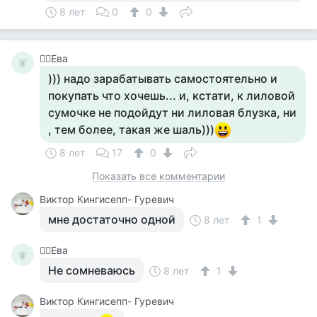
8 лет
0
0
🧚‍♀️Ева
🧚‍
))) надо зарабатывать самостоятельно и
покупать что хочешь... и, кстати, к лиловой
сумочке не подойдут ни лиловая блузка, ни
, тем более, такая же шаль)))
8 лет
17
0
Показать все комментарии
Виктор Кингисепп- Гуревич
мне достаточно одной
8 лет
1
🧚‍♀️Ева
🧚‍
Не сомневаюсь
8 лет
1
Виктор Кингисепп- Гуревич