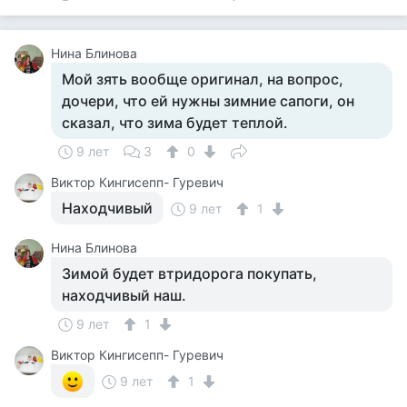
Нина Блинова
Мой зять вообще оригинал, на вопрос,
дочери, что ей нужны зимние сапоги, он
сказал, что зима будет теплой.
9 лет
3
0
Виктор Кингисепп- Гуревич
Находчивый
9 лет
1
Нина Блинова
Зимой будет втридорога покупать,
находчивый наш.
9 лет
1
Виктор Кингисепп- Гуревич
9 лет
1