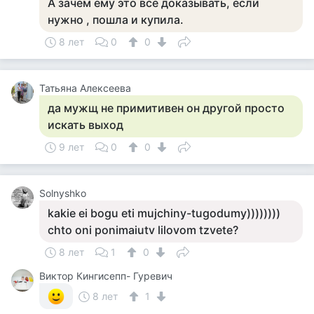
А зачем ему это все доказывать, если
нужно , пошла и купила.
8 лет
0
0
Татьяна Алексеева
да мужщ не примитивен он другой просто
искать выход
9 лет
0
0
Solnyshko
kakie ei bogu eti mujchiny-tugodumy))))))))
chto oni ponimaiutv lilovom tzvete?
8 лет
1
0
Виктор Кингисепп- Гуревич
8 лет
1