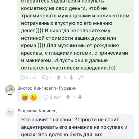
старайтесь одеваться и покупать
косметику на свои деньги, чтоб не
травмировать мужа ценами и количеством
истраченных впустую по его мнению
денег.)))) И никогда не говорите ему
истинной стоимости ваших духов или
крема.)))) Для мужчин мы от рождения
красивы, с гладкими ногами, с прическами
и макияжем. И пусть они и дальше
остаются в счастливом неведении.))))
8 лет
7
0
Виктор Кингисепп- Гуревич
8 лет
1
Людмила Канивец
ЛК
Что значит " на свои" ? Просто не стоит
акцентировать его внимание на покупках и
ценах! Это должно быть для них