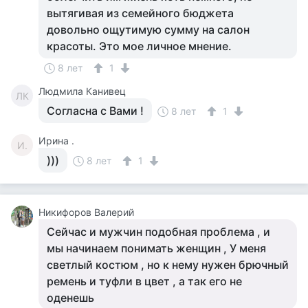
вытягивая из семейного бюджета
довольно ощутимую сумму на салон
красоты. Это мое личное мнение.
8 лет
1
Людмила Канивец
ЛК
Согласна с Вами !
8 лет
1
Ирина .
И.
)))
8 лет
1
Никифоров Валерий
Сейчас и мужчин подобная проблема , и
мы начинаем понимать женщин , У меня
светлый костюм , но к нему нужен брючный
ремень и туфли в цвет , а так его не
оденешь