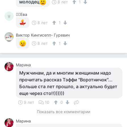
молодец
8 лет
1
🧚‍♀️Ева
🧚‍
8 лет
1
Виктор Кингисепп- Гуревич
8 лет
1
Марина
Мужчинам, да и многим женщинам надо
прочитать рассказ Тэффи "Воротничок"...
Больше ста лет прошло, а актуально будет
еще через сто!!))))))
9 лет
10
0
Показать все комментарии
Марина