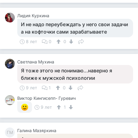
Лидия Куркина
И не надо переубеждать у него свои задачи
а на кофточки сами зарабатываете
8 лет
0
0
Светлана Мухина
Я тоже этого не понимаю...наверно я
ближе к мужской психологии
9 лет
1
0
Виктор Кингисепп- Гуревич
9 лет
1
Галина Мазяркина
ГМ