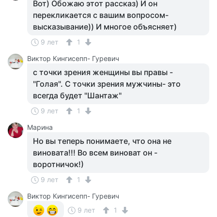
Вот) Обожаю этот рассказ) И он
перекликается с вашим вопросом-
высказывание)) И многое объясняет)
9 лет
1
Виктор Кингисепп- Гуревич
с точки зрения женщины вы правы -
"Голая". С точки зрения мужчины- это
всегда будет "Шантаж"
9 лет
1
Марина
Но вы теперь понимаете, что она не
виновата!!! Во всем виноват он -
воротничок!)
9 лет
1
Виктор Кингисепп- Гуревич
9 лет
1