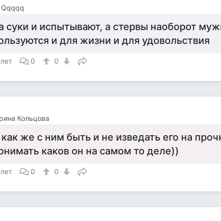
 Qqqqq
а суки и испытывают, а стервы наоборот му
ользуются и для жизни и для удовольствия
 лет
0
0
рина Кольцова
 как же с ним быть и не изведать его на проч
онимать каков он на самом то деле))
 лет
0
0