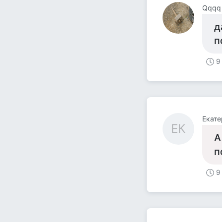
Qqqq
д
п
9
Екате
ЕК
А
п
9