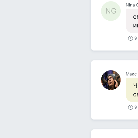
Nina 
NG
с
и
9
Макс 
Ч
с
9