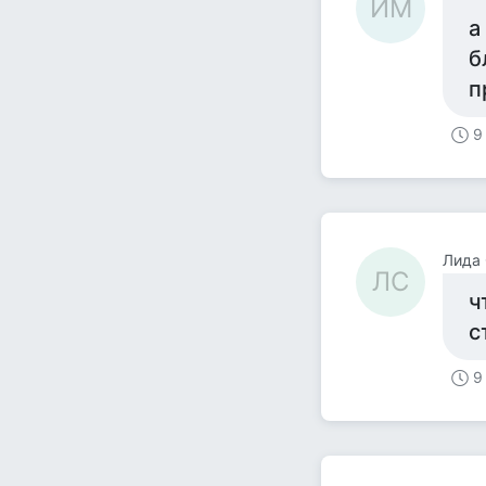
ИМ
а
б
п
9
Лида
ЛС
ч
с
9