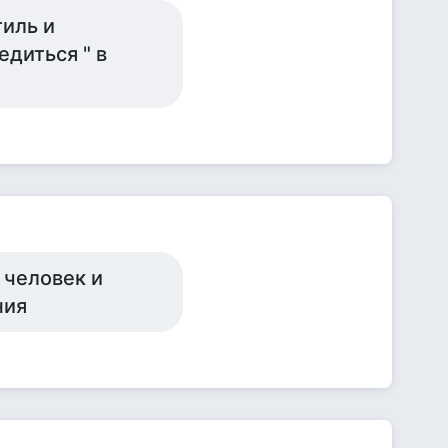
тиль и
едиться " в
 человек и
ния