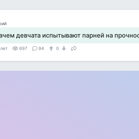
рий
ачем девчата испытывают парней на прочно
 лет
697
94
0