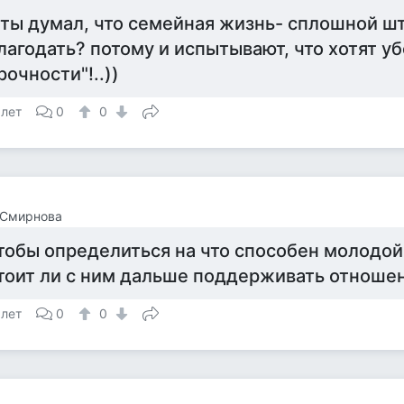
 ты думал, что семейная жизнь- сплошной ш
лагодать? потому и испытывают, что хотят уб
рочности"!..))
 лет
0
0
 Смирнова
тобы определиться на что способен молодой
тоит ли с ним дальше поддерживать отноше
 лет
0
0