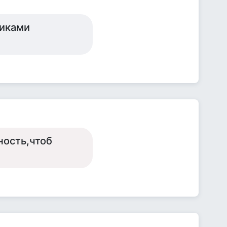
жиками
ность,чтоб