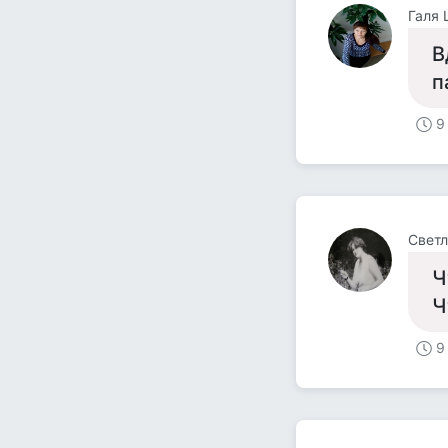
Галя
В
п
9
Светл
Ч
Ч
9