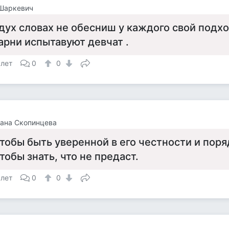
 Шаркевич
дух словах не обесниш у каждого свой подхо
арни испытавуют девчат .
 лет
0
0
ана Скопинцева
тобы быть уверенной в его честности и поря
тобы знать, что не предаст.
 лет
0
0