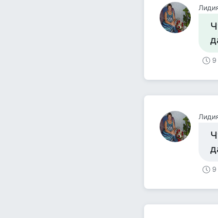
Лиди
Ч
д
9
Лиди
Ч
д
9