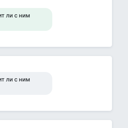
т ли с ним
т ли с ним