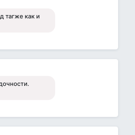
д тагже как и
дочности.