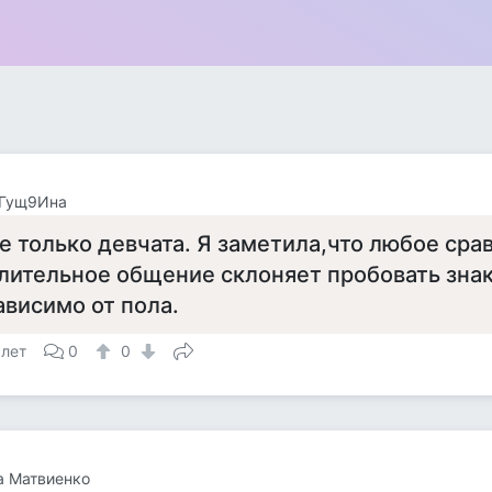
 Гущ9Ина
е только девчата. Я заметила,что любое сра
лительное общение склоняет пробовать знак
ависимо от пола.
 лет
0
0
а Матвиенко