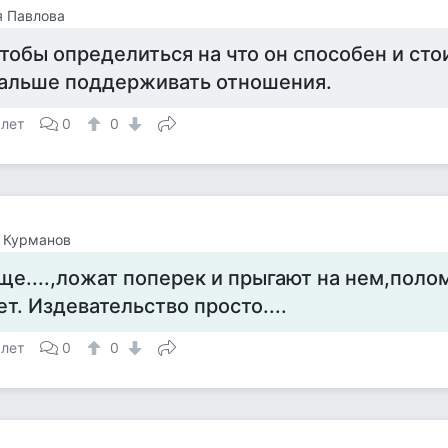
я Павлова
тобы определиться на что он способен и стои
альше поддерживать отношения.
 лет
0
0
 Курманов
ще....,ложат поперек и прыгают на нем,поло
ет. Издевательство просто....
 лет
0
0