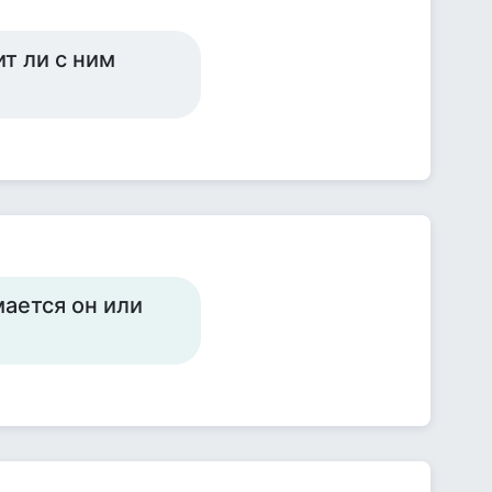
т ли с ним
мается он или