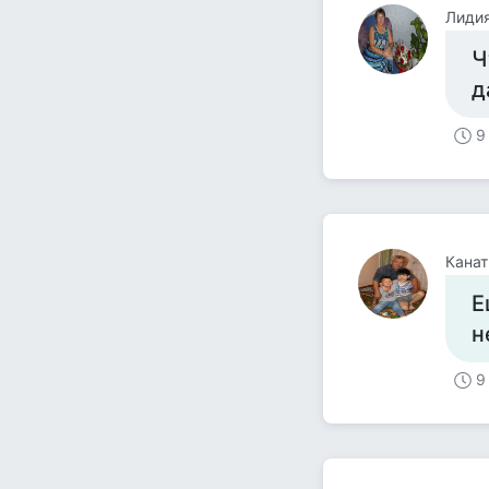
Лиди
Ч
д
9
Канат
Е
н
9