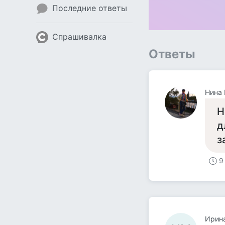
Последние ответы
Спрашивалка
Ответы
Нина
Н
д
з
9
Ирин