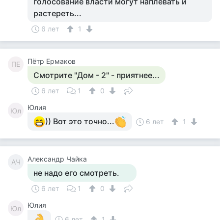
голосование власти могут наплевать и
растереть...
6 лет
1
Пётр Ермаков
ПЕ
Смотрите "Дом - 2" - приятнее...
6 лет
1
0
Юлия
Юл
)) Вот это точно...
6 лет
1
Александр Чайка
АЧ
не надо его смотреть.
6 лет
1
0
Юлия
Юл
6 лет
1