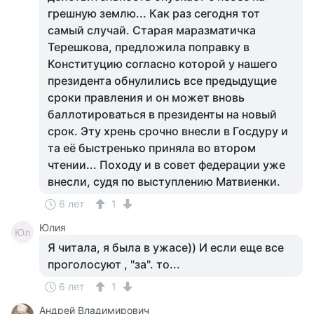
грешную землю... Как раз сегодня тот
самый случай. Старая маразматичка
Терешкова, предложила поправку в
Конституцию согласно которой у нашего
президента обнулились все предыдущие
сроки правления и он может вновь
баллотироваться в президенты на новый
срок. Эту хрень срочно внесли в Госдуру и
та её быстренько приняла во втором
чтении... Походу и в совет федерации уже
внесли, судя по выступлению Матвиенки.
6 лет
1
Юлия
Юл
Я читала, я была в ужасе)) И если еще все
проголосуют , "за". то...
6 лет
1
Андрей Владимирович