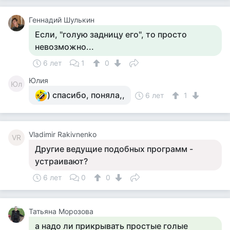
Геннадий Шулькин
Если, "голую задницу его", то просто
невозможно...
6 лет
1
0
Юлия
Юл
) спасибо, поняла,,
6 лет
1
Vladimir Rakivnenko
VR
Другие ведущие подобных программ -
устраивают?
6 лет
0
0
Татьяна Морозова
а надо ли прикрывать простые голые