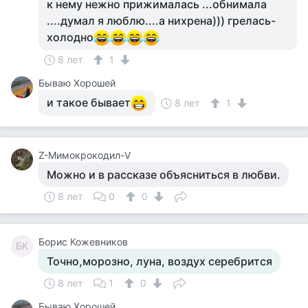
к нему нежно прижималась ...обнимала
....думал я люблю....а нихрена))) грелась-
холодно
8 лет
1
Бываю Хорошей
и такое бывает
8 лет
1
Z-Мимокрокодил-V
Можно и в рассказе объясниться в любви.
8 лет
0
0
Борис Кожевников
БК
Точно,морозно, луна, воздух серебрится
8 лет
1
0
Бываю Хорошей