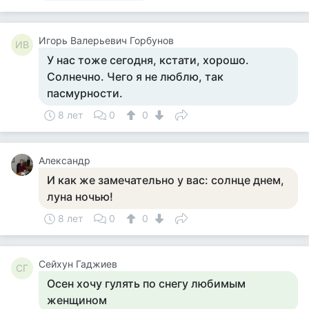
Игорь Валерьевич Горбунов
ИВ
У нас тоже сегодня, кстати, хорошо.
Солнечно. Чего я не люблю, так
пасмурности.
8 лет
0
0
Александр
И как же замечательно у вас: солнце днем,
луна ночью!
8 лет
0
0
Сейхун Гаджиев
СГ
Осен хочу гулять по снегу любимым
женщином