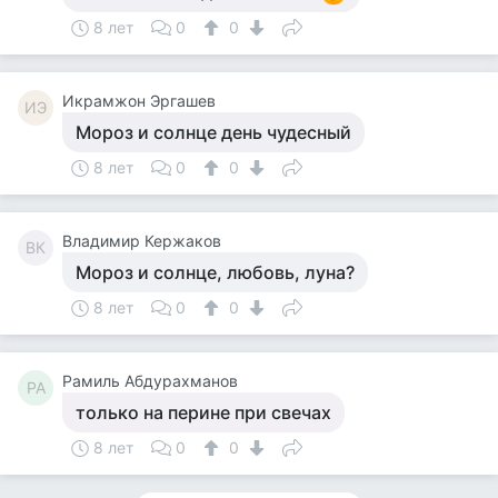
8 лет
0
0
Икрамжон Эргашев
ИЭ
Мороз и солнце день чудесный
8 лет
0
0
Владимир Кержаков
ВК
Мороз и солнце, любовь, луна?
8 лет
0
0
Рамиль Абдурахманов
РА
только на перине при свечах
8 лет
0
0