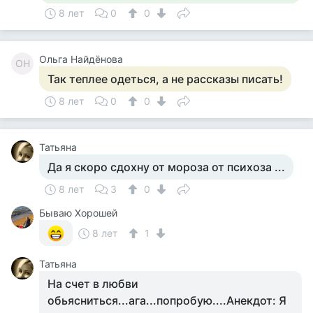
8 лет
0
0
Ольга Найдёнова
ОН
Так теплее одеться, а не рассказы писать!
8 лет
0
0
Татьяна
Да я скоро сдохну от мороза от психоза ...
8 лет
3
0
Бываю Хорошей
8 лет
1
Татьяна
На счет в любви
обьясниться...ага...попробую....Анекдот: Я