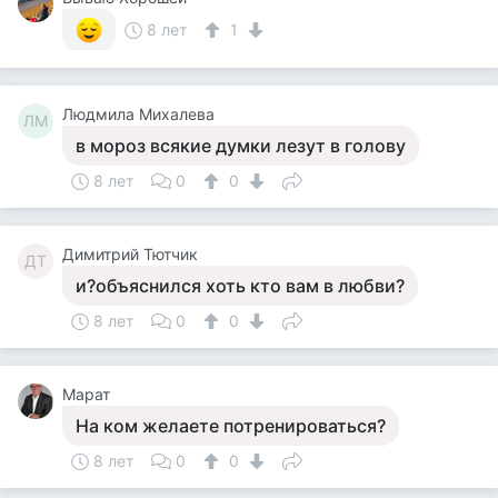
8 лет
1
Людмила Михалева
ЛМ
в мороз всякие думки лезут в голову
8 лет
0
0
Димитрий Тютчик
ДТ
и?объяснился хоть кто вам в любви?
8 лет
0
0
Марат
На ком желаете потренироваться?
8 лет
0
0