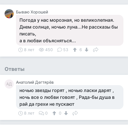
Бываю Хорошей
Погода у нас морозная, но великолепная.
Днем солнце, ночью луна...Не рассказы бы
писать,
а в любви объясняться...
8 лет
450
53
6
Ответы
Анатолий Дегтярёв
АД
ночью звезды горят , ночью ласки дарят ,
ночь все о любви говоят , Рада-бы душа в
рай да грехи не пускают
8 лет
0
0