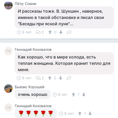
Пётр Сомик
И рассказы тоже. В. Шукшин , наверное,
именно в такой обстановке и писал свои
"Беседы при ясной луне"...
8 лет
0
0
Геннадий Коновалов
ГК
Как хорошо, что в мире холода, есть
теплая женщина. Которая хранит тепло для
меня.
8 лет
2
0
Бываю Хорошей
очень хорошо
8 лет
1
Геннадий Коновалов
ГК
8 лет
1