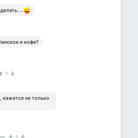
делать....
панское и кофе?
1
, кажется не только
лет
1