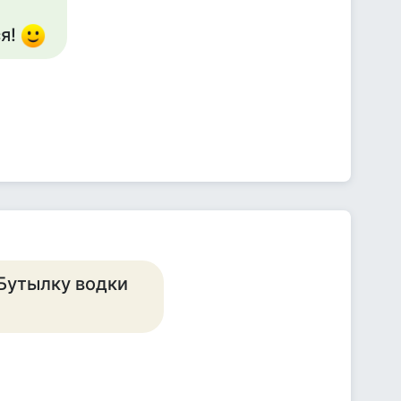
ся!
 Бутылку водки