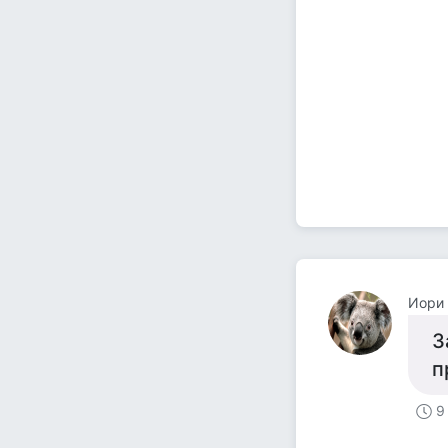
Иори
З
п
9