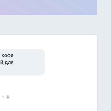
т кофе
ай,для
1