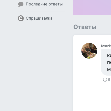
Последние ответы
Спрашивалка
Ответы
Kvazi
к
п
м
9