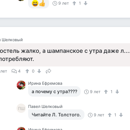
9 лет
1
л Шелковый
остель жалко, а шампанское с утра даже л.....
потребляют.
 лет
4
0
Ирина Ефремова
а почему с утра????
9 лет
1
Павел Шелковый
ПШ
Читайте Л. Толстого.
9 лет
1
Ирина Ефремова