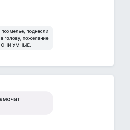
н похмелье, поднесли
а голову, пожелание
 , ОНИ УМНЫЕ.
намочат