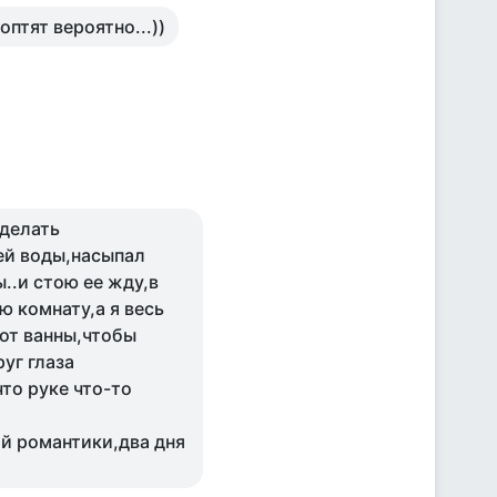
оптят вероятно...))
сделать
ей воды,насыпал
..и стою ее жду,в
ю комнату,а я весь
от ванны,чтобы
руг глаза
что руке что-то
т
ой романтики,два дня