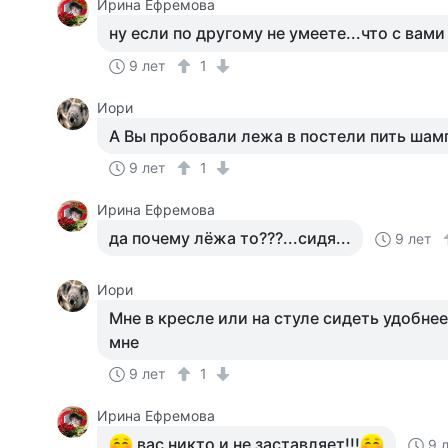
Ирина Ефремова
ну если по другому не умеете...что с вами 
9 лет
1
Иори
А Вы пробовали лежа в постели пить шам
9 лет
1
Ирина Ефремова
да почему лёжа то???...сидя...
9 лет
Иори
Мне в кресле или на стуле сидеть удобнее
мне
9 лет
1
Ирина Ефремова
вас никто и не заставляет!!!
9 