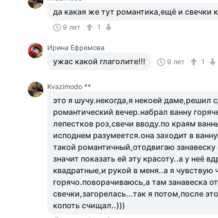
да какая же тут романтика,ещё и свечки к
9 лет
1
Ирина Ефремова
ужас какой глаголите!!!
9 лет
1
Kvazimodo **
это я шучу.некогда,я некоей даме,решил 
романтический вечер.набрал ванну горяч
лепестков роз,свечи вводу.по краям ванны
исподнем разумеется.она заходит в ванну
такой романтичный,отодвигаю занавеску 
значит показать ей эту красоту..а у неё вд
квадратные,и рукой в меня..а я чувствую 
горячо.поворачиваюсь,а там занавеска о
свечки,загорелась...так я потом,после эт
копоть счищал..)))