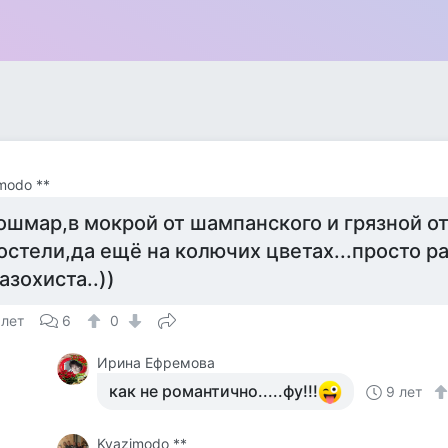
modo **
ошмар,в мокрой от шампанского и грязной о
остели,да ещё на колючих цветах...просто р
азохиста..))
 лет
6
0
Ирина Ефремова
как не романтично.....фу!!!
9 лет
Kvazimodo **