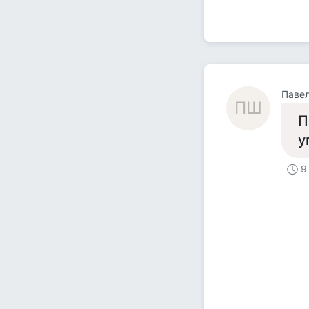
Паве
ПШ
П
у
9