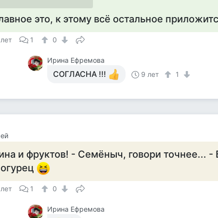
лавное это, к этому всё остальное приложит
 лет
1
0
Ирина Ефремова
СОГЛАСНА !!!
9 лет
1
сей
ина и фруктов! - Семёныч, говори точнее... -
 огурец
 лет
1
0
Ирина Ефремова