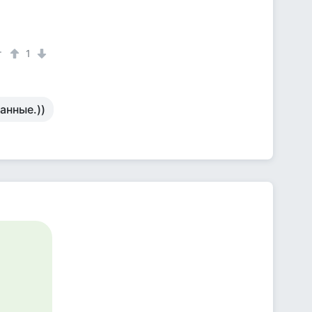
т
1
анные.))