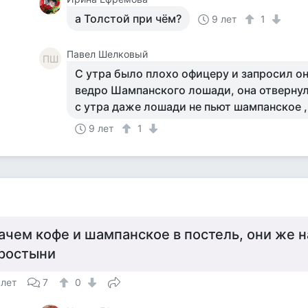
а Толстой при чём?
9 лет
1
Павел Шелковый
ПШ
С утра было плохо офицеру и запросил о
ведро Шампанского лошади, она отвернул
с утра даже лошади не пьют шампанское
9 лет
1
ачем кофе и шампанское в постель, они же 
ростыни
 лет
7
0