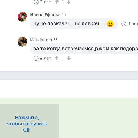
9 лет
1
Ирина Ефремова
ну не ловкач!!! ...не ловкач.....
9 ле
Kvazimodo **
за то когда встречаемся,ржом как подорв
9 лет
1
Нажмите,
чтобы загрузить
GIF