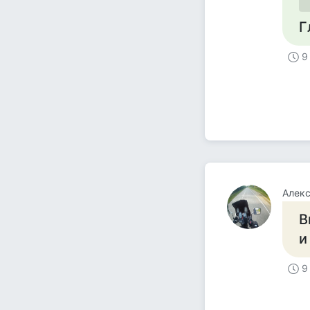
Г
9
Алек
В
и
9