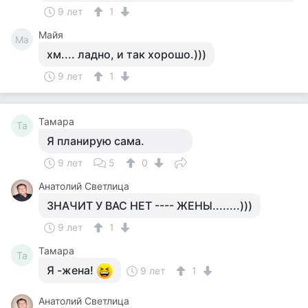
9 лет
1
Майя
Ма
хм.... ладно, и так хорошо.)))
9 лет
1
Тамара
Та
Я планирую сама.
9 лет
5
0
Анатолий Светлица
ЗНАЧИТ У ВАС НЕТ ---- ЖЕНЫ........)))
9 лет
1
Тамара
Та
Я -жена!
9 лет
1
Анатолий Светлица