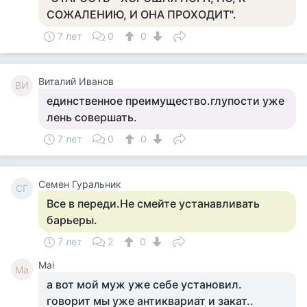
СОЖАЛЕНИЮ, И ОНА ПРОХОДИТ".
7 лет
0
0
Виталий Иванов
ВИ
единственное преимущество.глупости уже
лень совершать.
7 лет
0
0
Семен Гуральник
СГ
Все в переди.Не смейте устанавливать
барьеры.
7 лет
2
0
Mai
Ma
а вот мой муж уже себе установил.
говорит мы уже антиквариат и закат..