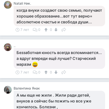
Natali Ник.
когда внуки создают свою семью, получают
хорошее образование...вот тут верно=
абсолютное счастье и свобода души...
7 лет
0
0
..
Беззаботная юность всегда вспоминается...
а вдруг впереди ещё лучше? Старческий
маразм
7 лет
0
0
Валентина Янак
А мы еще не жили . Жили ради детей,
внуков а сейчас бы пожить но все уже
кончилось. Болезни ,