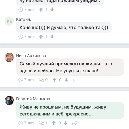
ну не знаю. тада поживем увидим..
7 лет
1
Катрин.
Ка
Конечно)))) Я думаю, что только так)))
7 лет
1
Нина Архипова
Самый лучший промежуток жизни - это
здесь и сейчас. Не упустите шанс!
7 лет
0
0
Георгий Меньков
Живу не прошлым, не будущим, живу
сегодняшним и всё прекрасно...
7 лет
1
0