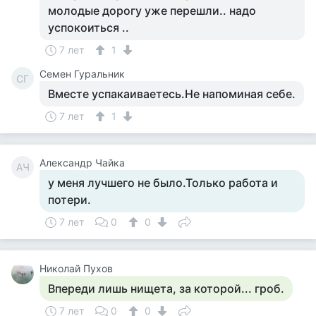
молодые дорогу уже перешли.. надо
успокоиться ..
7 лет
1
Семен Гуральник
СГ
Вместе успакаиваетесь.Не напоминая себе.
7 лет
1
Александр Чайка
АЧ
у меня лучшего не было.Только работа и
потери.
7 лет
0
0
Николай Пухов
Впереди лишь нищета, за которой... гроб.
7 лет
0
0