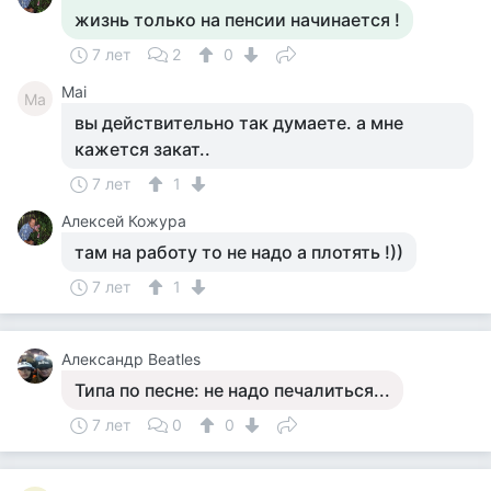
жизнь только на пенсии начинается !
7 лет
2
0
Mai
Ma
вы действительно так думаете. а мне
кажется закат..
7 лет
1
Алексей Кожура
там на работу то не надо а плотять !))
7 лет
1
Александр Beatles
Типа по песне: не надо печалиться...
7 лет
0
0