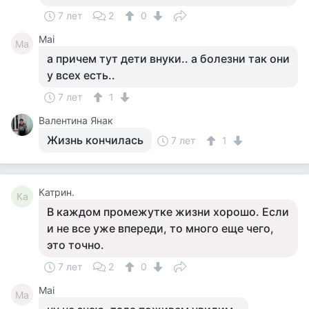
7 лет
2
0
Mai
Ma
а причем тут дети внуки.. а болезни так они
у всех есть..
7 лет
1
Валентина Янак
Жизнь кончилась
7 лет
1
Катрин.
Ка
В каждом промежутке жизни хорошо. Если
и не все уже впереди, то много еще чего,
это точно.
7 лет
2
0
Mai
Ma