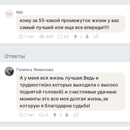
Mai
Ma
кому за 55-какой промежуток жизни у вас
самый лучший или еще все впереди!!!!
7 лет
448
52
2
Ответы
Галинка Живилова
А у меня вся жизнь лучшая.Ведь и
трудности(из которых выходила с высоко
поднятой головой) и счастливые удачные
моменты это все моя долгая жизнь,за
которую я благодарна судьбе!
7 лет
0
0