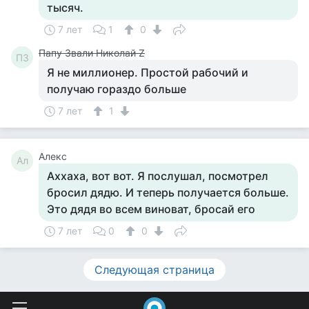
тысяч.
7 лет
1
0
Папу Звали Николай Z
ПЗ
Я не миллионер. Простой рабочий и
получаю гораздо больше
7 лет
1
Алекс
Ал
Аххаха, вот вот. Я послушал, посмотрел
бросил дядю. И теперь получается больше.
Это дядя во всем виноват, бросай его
7 лет
0
0
Следующая страница