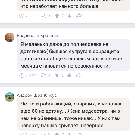
что неработает намного больше
7 лет
0
0
Владислав Кравцов
Я маленько даже до полчеловека не
дотягиваю( бывшая супруга в соцзащите
работает вообще человеком раз в четыре
месяца становится по совокупности.
7 лет
0
0
Андрон Шрайбикус
Че-то и работающий, сварщик, и человек,
а до 60 не дотяну... Жена медсестра, ни в
чем не обвинишь, тоже никак... У них там
наверху башню срывает, наверное
7 лет
0
0