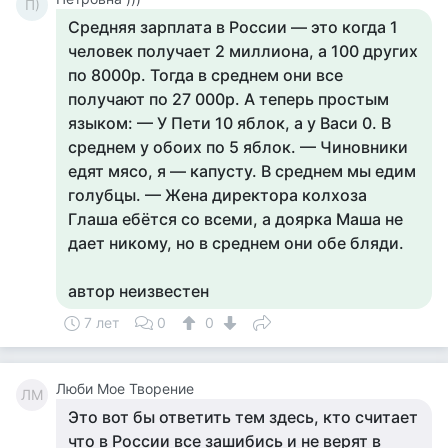
П)
Средняя зарплата в России — это когда 1
человек получает 2 миллиона, а 100 других
по 8000р. Тогда в среднем они все
получают по 27 000р. А теперь простым
языком: — У Пети 10 яблок, а у Васи 0. В
среднем у обоих по 5 яблок. — Чиновники
едят мясо, я — капусту. В среднем мы едим
голубцы. — Жена директора колхоза
Глаша ебётся со всеми, а доярка Маша не
дает никому, но в среднем они обе бляди.
автор неизвестен
7 лет
0
0
Люби Мое Творение
ЛМ
Это вот бы ответить тем здесь, кто считает
что в России все зашибись и не верят в