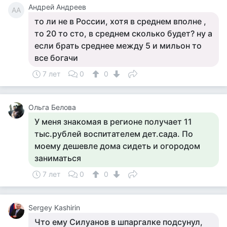
Андрей Андреев
АА
то ли не в России, хотя в среднем вполне ,
то 20 то сто, в среднем сколько будет? ну а
если брать среднее между 5 и мильон то
все богачи
7 лет
0
0
Ольга Белова
У меня знакомая в регионе получает 11
тыс.рублей воспитателем дет.сада. По
моему дешевле дома сидеть и огородом
заниматься
7 лет
0
0
Sergey Kashirin
Что ему Силуанов в шпаргалке подсунул,