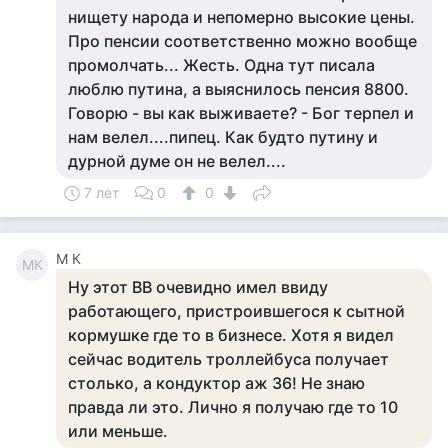
нищету народа и непомерно высокие цены.
Про пенсии соответственно можно вообще
промолчать... Жесть. Одна тут писала
люблю путина, а выяснилось пенсия 8800.
Говорю - вы как выживаете? - Бог терпел и
нам велел....пипец. Как будто путину и
дурной думе он не велел....
7 лет
0
0
M К
MК
Ну этот ВВ очевидно имел ввиду
работающего, пристроившегося к сытной
кормушке где то в бизнесе. Хотя я видел
сейчас водитель троллейбуса получает
столько, а кондуктор аж 36! Не знаю
правда ли это. Лично я получаю где то 10
или меньше.