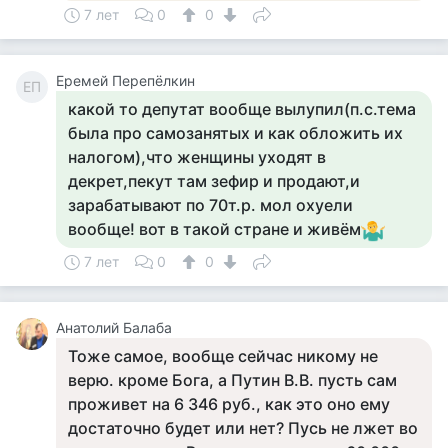
7 лет
0
0
Еремей Перепёлкин
ЕП
какой то депутат вообще вылупил(п.с.тема
была про самозанятых и как обложить их
налогом),что женщины уходят в
декрет,пекут там зефир и продают,и
зарабатывают по 70т.р. мол охуели
вообще! вот в такой стране и живём
7 лет
0
0
Анатолий Балаба
Тоже самое, вообще сейчас никому не
верю. кроме Бога, а Путин В.В. пусть сам
проживет на 6 346 руб., как это оно ему
достаточно будет или нет? Пусь не лжет во