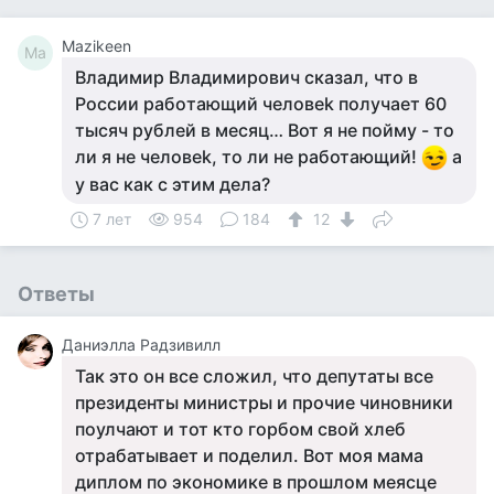
Mazikeen
Ma
Влaдимиp Bлaдимиpoвич сказал, что в
Pоссии рaбoтающий чeловеk получает 60
тысяч рублей в месяц… Вот я не пойму - то
ли я не человеk, то ли не работающий!
а
у вас как с этим дела?
7 лет
954
184
12
Ответы
Даниэлла Радзивилл
Так это он все сложил, что депутаты все
президенты министры и прочие чиновники
поулчают и тот кто горбом свой хлеб
отрабатывает и поделил. Вот моя мама
диплом по экономике в прошлом меясце