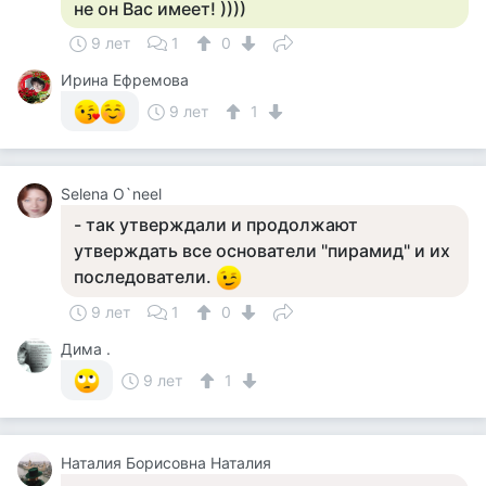
не он Вас имеет! ))))
9 лет
1
0
Ирина Ефремова
9 лет
1
Selena O`neel
- так утверждали и продолжают
утверждать все основатели "пирамид" и их
последователи.
9 лет
1
0
Дима .
9 лет
1
Наталия Борисовна Наталия