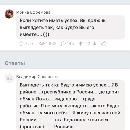
Ирина Ефремова
Если хотите иметь успех, Вы должны
выглядеть так, как будто Вы его
имеете....))))
9 лет
1 832
143
22
Ответы
Владимир Саварнюк
ВС
Выглядеть так ка будто я имею успех....? В
районе ..в республике в России...где царит
обман.Ложь....кидалово .. трудяг
работяг..Я не могу выглядеть так это будет
обман ..самого себя ...Я живу в несчастной
России ............эта беда касается всех
(простых ).......Россиян.......