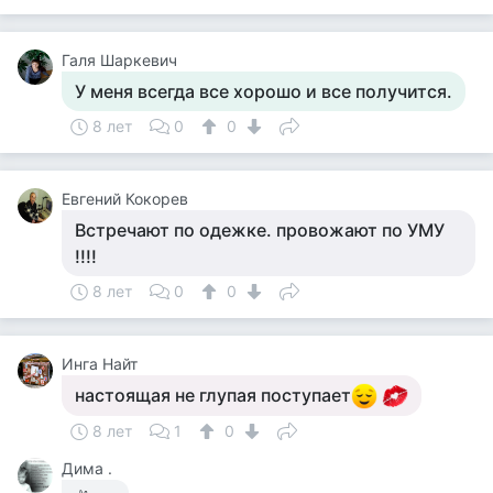
Галя Шаркевич
У меня всегда все хорошо и все получится.
8 лет
0
0
Евгений Кокорев
Встречают по одежке. провожают по УМУ
!!!!
8 лет
0
0
Инга Найт
настоящая не глупая поступает
8 лет
1
0
Дима .