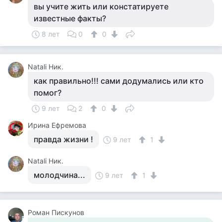
вы учите жить или констатируете
известные факты?
8 лет
0
0
Natali Ник.
как правильно!!! сами додумались или кто
помог?
9 лет
2
0
Ирина Ефремова
правда жизни !
9 лет
1
Natali Ник.
молодчина...
9 лет
1
Роман Пискунов