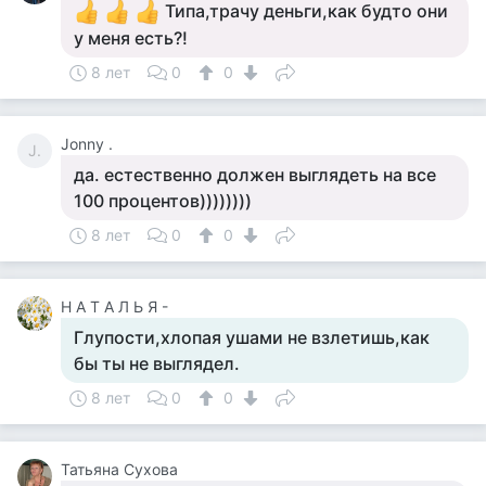
Типа,трачу деньги,как будто они
у меня есть?!
8 лет
0
0
Jonny .
J.
да. естественно должен выглядеть на все
100 процентов))))))))
8 лет
0
0
Н А Т А Л Ь Я -
Глупости,хлопая ушами не взлетишь,как
бы ты не выглядел.
8 лет
0
0
Татьяна Сухова