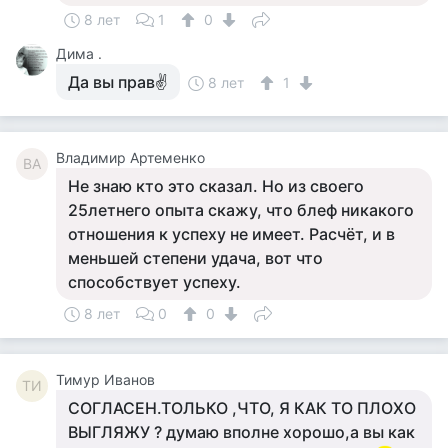
8 лет
1
0
Дима .
Да вы прав✌
8 лет
1
Владимир Артеменко
ВА
Не знаю кто это сказал. Но из своего
25летнего опыта скажу, что блеф никакого
отношения к успеху не имеет. Расчёт, и в
меньшей степени удача, вот что
способствует успеху.
8 лет
0
0
Тимур Иванов
ТИ
СОГЛАСЕН.ТОЛЬКО ,ЧТО, Я КАК ТО ПЛОХО
ВЫГЛЯЖУ ? думаю вполне хорошо,а вы как