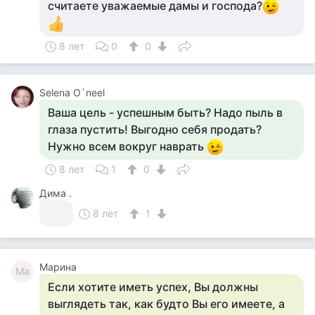
считаете уважаемые дамы и господа?
8 лет
0
0
Selena O`neel
Ваша цель - успешным быть? Надо пыль в
глаза пустить! Выгодно себя продать?
Нужно всем вокруг наврать
8 лет
1
0
Дима .
8 лет
1
Марина
Ма
Если хотите иметь успех, Вы должны
выглядеть так, как будто Вы его имеете, а