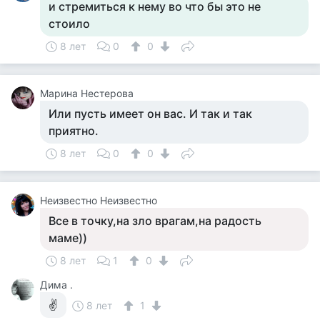
и стремиться к нему во что бы это не
стоило
8 лет
0
0
Марина Нестерова
Или пусть имеет он вас. И так и так
приятно.
8 лет
0
0
Неизвестно Неизвестно
Все в точку,на зло врагам,на радость
маме))
8 лет
1
0
Дима .
✌
8 лет
1