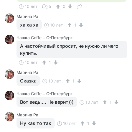
10 лет
5
0
Марина Ра
ха ха ха
10 лет
1
Чашка Cоffe... С-Петербург
А настойчивый спросит, не нужно ли чего
купить.
10 лет
1
Марина Ра
Сказка
10 лет
1
Чашка Cоffe... С-Петербург
Вот ведь.... Не верит)))
10 лет
1
Марина Ра
Ну как то так
10 лет
1