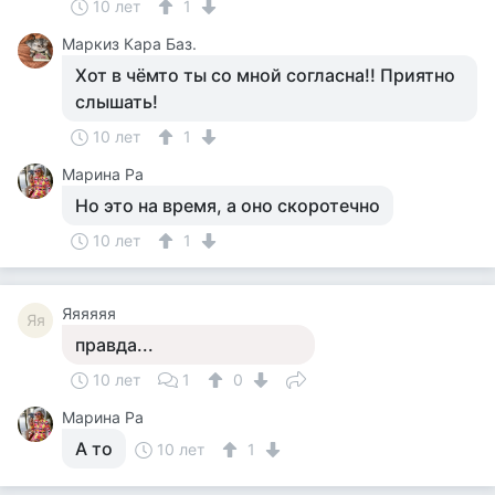
10 лет
1
Маркиз Кара Баз.
Хот в чёмто ты со мной согласна!! Приятно
слышать!
10 лет
1
Марина Ра
Но это на время, а оно скоротечно
10 лет
1
Яяяяяя
Яя
правда...
10 лет
1
0
Марина Ра
А то
10 лет
1