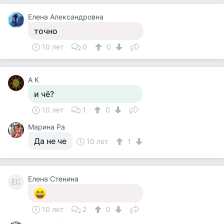
Елена Александровна
точно
10 лет
0
0
А К
и чё?
10 лет
1
0
Марина Ра
Да не че
10 лет
1
Елена Стенина
ЕС
10 лет
2
0