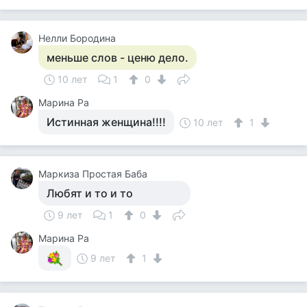
Нелли Бородина
меньше слов - ценю дело.
10 лет
1
0
Марина Ра
Истинная женщина!!!!
10 лет
1
Маркиза Простая Баба
Любят и то и то
9 лет
1
0
Марина Ра
9 лет
1