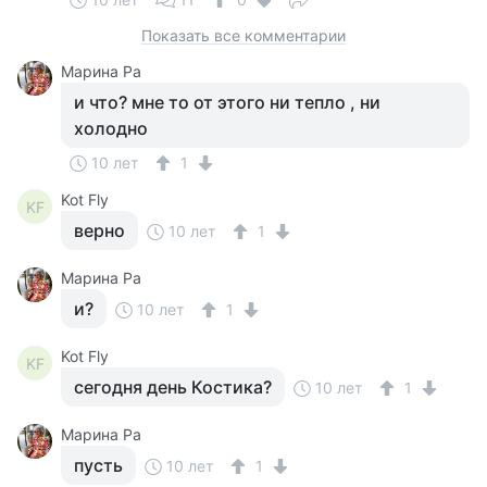
Показать все комментарии
Марина Ра
и что? мне то от этого ни тепло , ни
холодно
10 лет
1
Kot Fly
KF
верно
10 лет
1
Марина Ра
и?
10 лет
1
Kot Fly
KF
сегодня день Костика?
10 лет
1
Марина Ра
пусть
10 лет
1