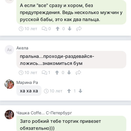
А если "все" сразу и хором, без
предупреждения. Ведь несколько мужчин у
русской бабы, это как два пальца.
10 лет
0
0
Акела
Ак
пральна...проходи-раздевайся-
ложись...знакомиться бум
10 лет
1
0
Марина Ра
ха ха ха
10 лет
1
Чашка Cоffe... С-Петербург
Зато робкий тебе тортик привезет
обязательно)))