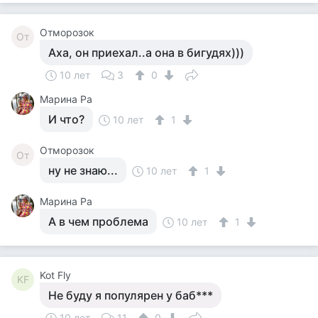
Отморозок
От
Аха, он приехал..а она в бигудях)))
10 лет
3
0
Марина Ра
И что?
10 лет
1
Отморозок
От
ну не знаю...
10 лет
1
Марина Ра
А в чем проблема
10 лет
1
Kot Fly
KF
Не буду я популярен у баб***
10 лет
11
0