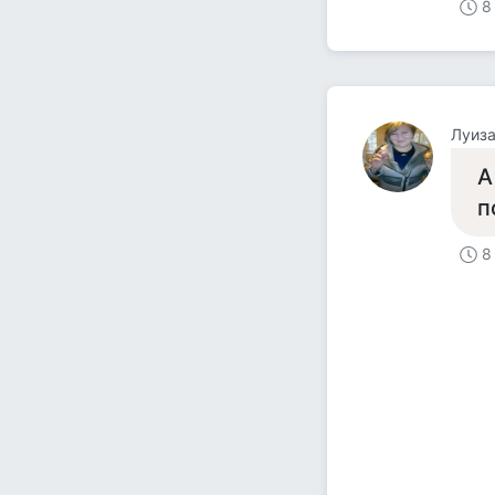
8
Луиз
А
п
8