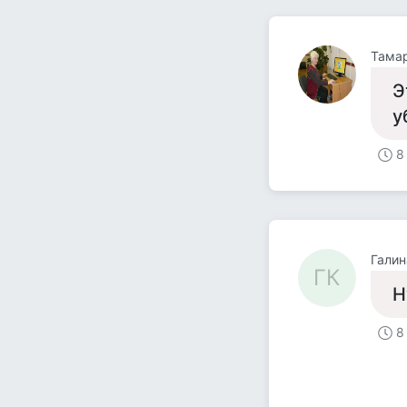
Тама
Э
у
8
Галин
ГК
Н
8