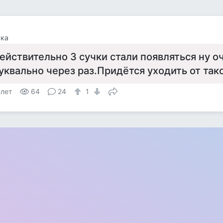
чка
ействительно 3 сучки стали появляться ну оч
уквально через раз.Придётся уходить от так
 лет
64
24
1