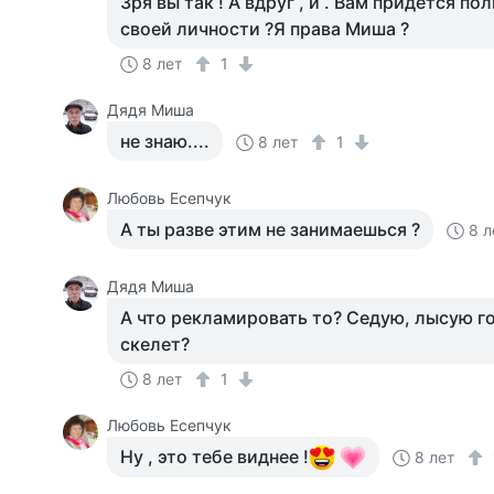
Зря вы так ! А вдруг , и . Вам придётся п
своей личности ?Я права Миша ?
8 лет
1
Дядя Миша
не знаю....
8 лет
1
Любовь Есепчук
А ты разве этим не занимаешься ?
8 л
Дядя Миша
А что рекламировать то? Седую, лысую г
скелет?
8 лет
1
Любовь Есепчук
Ну , это тебе виднее !
8 лет