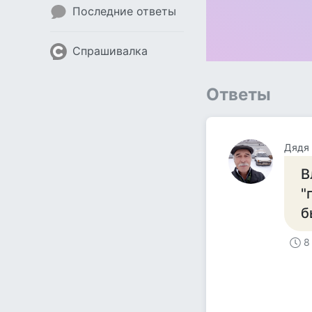
Последние ответы
Спрашивалка
Ответы
Дядя
В
"
б
8