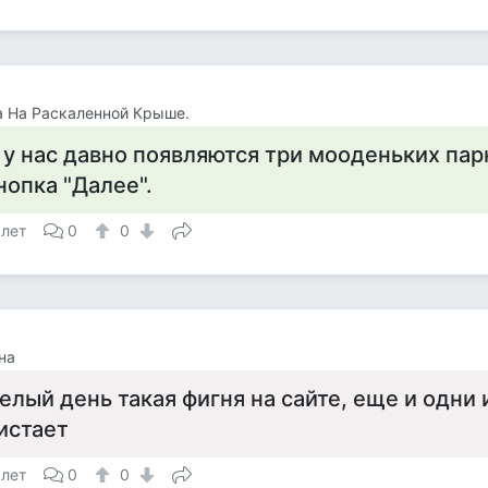
 На Раскаленной Крыше.
 у нас давно появляются три мооденьких пар
нопка "Далее".
 лет
0
0
на
елый день такая фигня на сайте, еще и одни 
истает
 лет
0
0