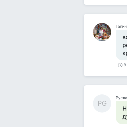
Гали
в
р
к
8
Руслан
РG
Н
д