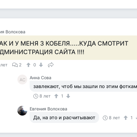
ия Волохова
АК И У МЕНЯ 3 КОБЕЛЯ.....КУДА СМОТРИТ
ДМИНИСТРАЦИЯ САЙТА !!!!
 лет
2
0
Анна Сова
АС
завлекают, чтоб мы зашли по этим фоткам
8 лет
1
Евгения Волохова
Да, на это и расчитывают
8 лет
1