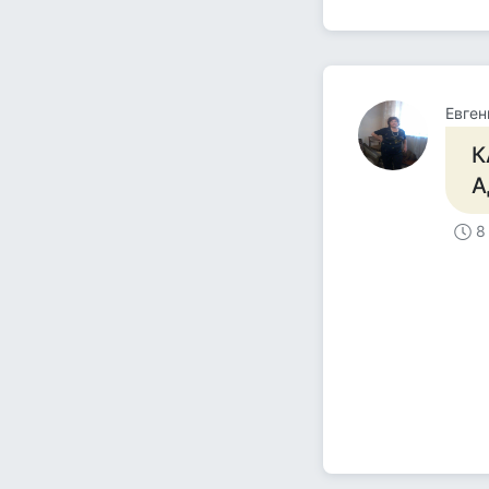
Евген
К
А
8