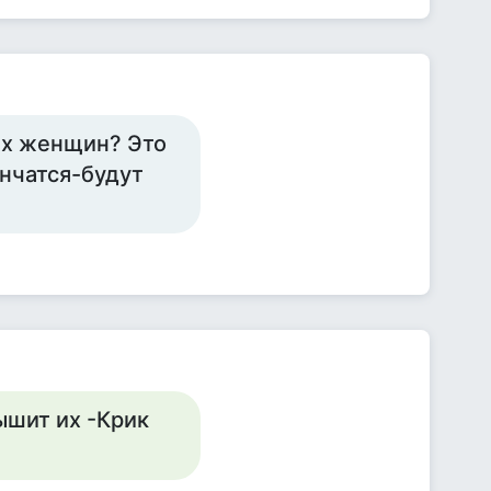
ых женщин? Это
ончатся-будут
ышит их -Крик