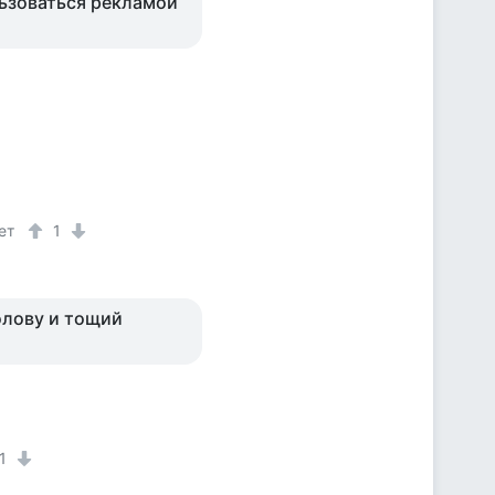
ользоваться рекламой
ет
1
олову и тощий
1