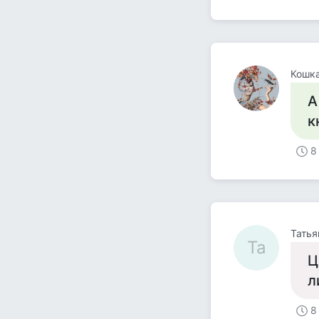
Кошка
А
к
8
Татья
Та
Ц
л
8