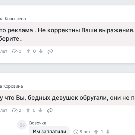
ра Копышева
то реклама . Не корректны Ваши выражения.
берите..
 лет
0
0
а Коровина
у что Вы, бедных девушек обругали, они не п
 лет
2
0
Вовочка
Во
Им заплатили
8 лет
1