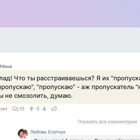
 Миша
лад! Что ты расстраиваешься? Я их "пропуск
пропускаю", "пропускаю" - аж пропускатель "
ы не смозолить, думаю.
 лет
10
0
Показать все комментарии
Любовь Есепчук