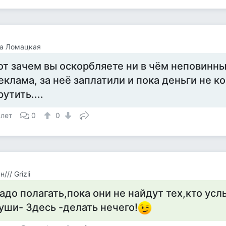
на Ломацкая
от зачем вы оскорбляете ни в чём неповинн
еклама, за неё заплатили и пока деньги не к
рутить....
 лет
0
0
/// Grizli
адо полагать,пока они не найдут тех,кто усл
уши- Здесь -делать нечего!