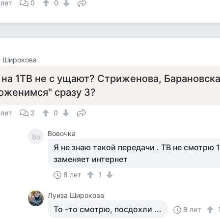
 лет
0
0
а Широкова
 на 1ТВ не с ущают? Стриженова, Барановская
оженимся" сразу 3?
 лет
2
0
Вовочка
Во
Я не знаю такой передачи . ТВ не смотрю 
заменяет интернет
8 лет
1
Луиза Широкова
То -то смотрю, посдохли ...
8 лет