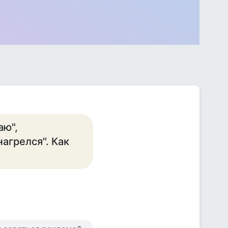
аю",
нагрелся". Как