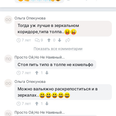
Ольга Опекунова
ОО
Тогда уж лучше в зеркальном
коридоре,типа толпа..
7 лет
9
0
Показать все комментарии
Просто Ой,Но Не Наивный...
ПО
Стоя пить типо в толпе не комельфо
7 лет
1
Ольга Опекунова
ОО
Можно вальяжно раскрепоститься и в
зеркалах..
7 лет
1
Просто Ой,Но Не Наивный...
ПО