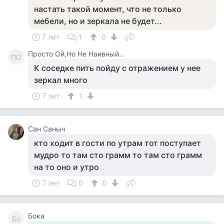
настать такой момент, что не только
мебели, но и зеркала не будет...
7 лет
1
0
Просто Ой,Но Не Наивный...
ПО
К соседке пить пойду с отражением у нее
зеркал много
7 лет
1
Сан Саныч
кто ходит в гости по утрам тот поступает
мудро то там сто грамм то там сто грамм
на то оно и утро
7 лет
0
0
Бока
Бо