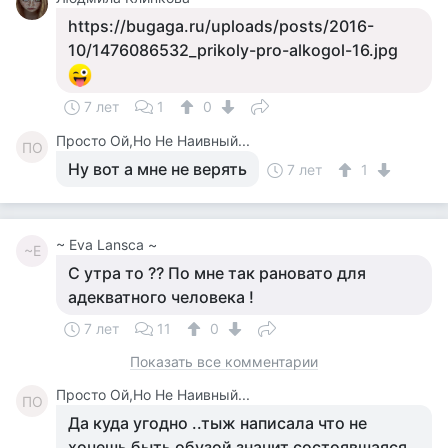
https://bugaga.ru/uploads/posts/2016-
10/1476086532_prikoly-pro-alkogol-16.jpg
7 лет
1
0
Просто Ой,Но Не Наивный...
ПО
Ну вот а мне не верять
7 лет
1
~ Eva Lansca ~
~E
С утра то ?? По мне так рановато для
адекватного человека !
7 лет
11
0
Показать все комментарии
Просто Ой,Но Не Наивный...
ПО
Да куда угодно ..тыж написала что не
хочешь быть обузой значит состоявшаяся