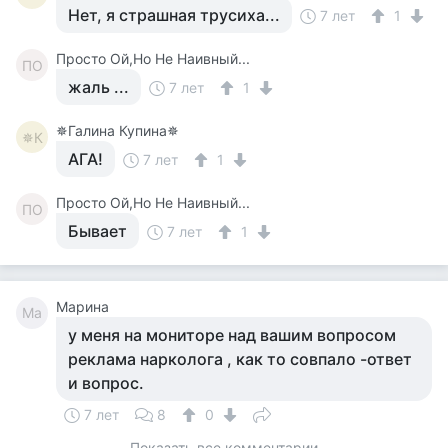
Нет, я страшная трусиха...
7 лет
1
Просто Ой,Но Не Наивный...
ПО
жаль ...
7 лет
1
✵Галина Купина✵
✵К
АГА!
7 лет
1
Просто Ой,Но Не Наивный...
ПО
Бывает
7 лет
1
Марина
Ма
у меня на мониторе над вашим вопросом
реклама нарколога , как то совпало -ответ
и вопрос.
7 лет
8
0
Показать все комментарии