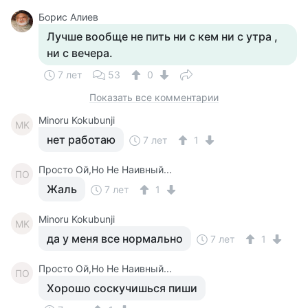
Борис Алиев
Лучше вообще не пить ни с кем ни с утра ,
ни с вечера.
7 лет
53
0
Показать все комментарии
Minoru Kokubunji
MK
нет работаю
7 лет
1
Просто Ой,Но Не Наивный...
ПО
Жаль
7 лет
1
Minoru Kokubunji
MK
да у меня все нормально
7 лет
1
Просто Ой,Но Не Наивный...
ПО
Хорошо соскучишься пиши