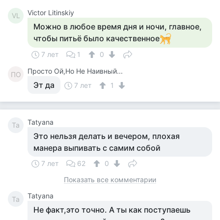
Victor Litinskiy
VL
Можно в любое время дня и ночи, главное,
чтобы питьё было качественное
7 лет
1
0
Просто Ой,Но Не Наивный...
ПО
Эт да
7 лет
1
Tatyana
Ta
Это нельзя делать и вечером, плохая
манера выпивать с самим собой
7 лет
62
0
Показать все комментарии
Tatyana
Ta
Не факт,это точно. А ты как поступаешь