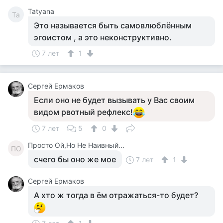
Tatyana
Ta
Это называется быть самовлюблённым
эгоистом , а это неконструктивно.
7 лет
1
Сергей Ермаков
Если оно не будет вызывать у Вас своим
видом рвотный рефлекс!
7 лет
5
0
Просто Ой,Но Не Наивный...
ПО
счего бы оно же мое
7 лет
1
Сергей Ермаков
А хто ж тогда в ём отражаться-то будет?