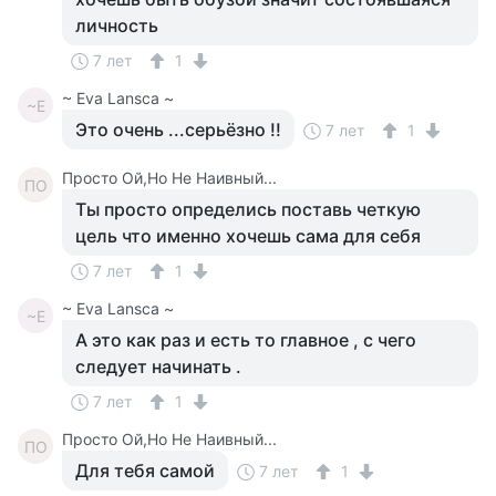
личность
7 лет
1
~ Eva Lansca ~
~E
Это очень ...серьёзно !!
7 лет
1
Просто Ой,Но Не Наивный...
ПО
Ты просто определись поставь четкую
цель что именно хочешь сама для себя
7 лет
1
~ Eva Lansca ~
~E
А это как раз и есть то главное , с чего
следует начинать .
7 лет
1
Просто Ой,Но Не Наивный...
ПО
Для тебя самой
7 лет
1