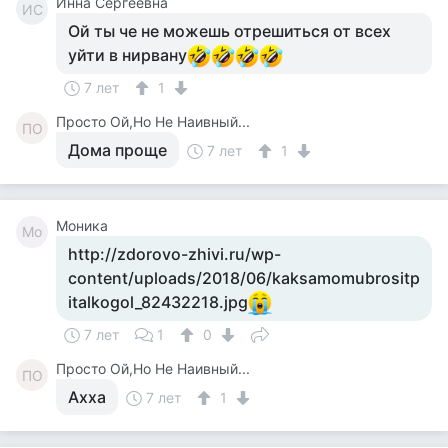
Инна Сергеевна
ИС
Ой ты че не можешь отрешиться от всех
уйти в нирвану
7 лет
1
Просто Ой,Но Не Наивный...
ПО
Дома проще
7 лет
1
Моника
Мо
http://zdorovo-zhivi.ru/wp-
content/uploads/2018/06/kaksamomubrositp
italkogol_82432218.jpg
7 лет
1
0
Просто Ой,Но Не Наивный...
ПО
Ахха
7 лет
1