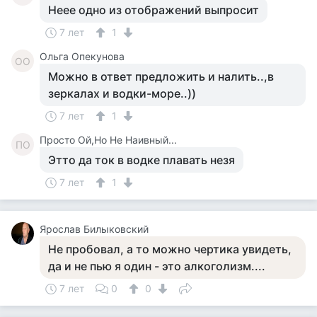
Неее одно из отображений выпросит
7 лет
1
Ольга Опекунова
ОО
Можно в ответ предложить и налить..,в
зеркалах и водки-море..))
7 лет
1
Просто Ой,Но Не Наивный...
ПО
Этто да ток в водке плавать незя
7 лет
1
Ярослав Билыковский
Не пробовал, а то можно чертика увидеть,
да и не пью я один - это алкоголизм....
7 лет
0
0