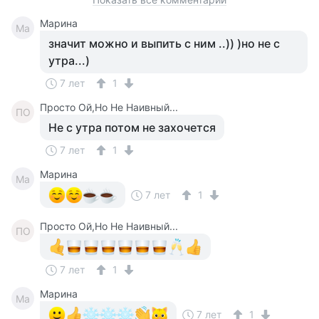
Марина
Ма
значит можно и выпить с ним ..)) )но не с
утра...)
7 лет
1
Просто Ой,Но Не Наивный...
ПО
Не с утра потом не захочется
7 лет
1
Марина
Ма
7 лет
1
Просто Ой,Но Не Наивный...
ПО
7 лет
1
Марина
Ма
7 лет
1