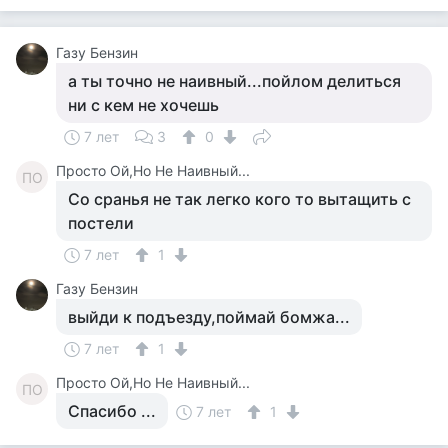
Газу Бензин
а ты точно не наивный...пойлом делиться
ни с кем не хочешь
7 лет
3
0
Просто Ой,Но Не Наивный...
ПО
Со сранья не так легко кого то вытащить с
постели
7 лет
1
Газу Бензин
выйди к подъезду,поймай бомжа...
7 лет
1
Просто Ой,Но Не Наивный...
ПО
Спасибо ...
7 лет
1