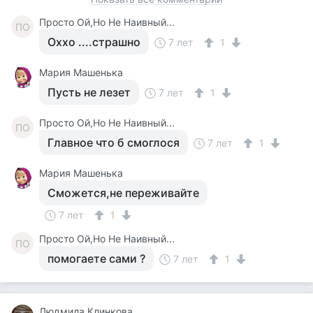
Просто Ой,Но Не Наивный...
ПО
Оххо ....страшно
7 лет
1
Мария Машенька
Пусть не лезет
7 лет
1
Просто Ой,Но Не Наивный...
ПО
Главное что б смоглося
7 лет
1
Мария Машенька
Сможется,не переживайте
7 лет
1
Просто Ой,Но Не Наивный...
ПО
помогаете сами ?
7 лет
1
Людмила Клинкова