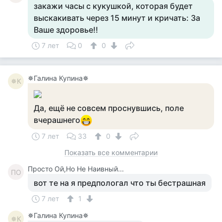
закажи часы с кукушкой, которая будет
выскакивать через 15 минут и кричать: За
Ваше здоровье!!
7 лет
0
0
✵Галина Купина✵
✵К
Да, ещё не совсем проснувшись, поле
вчерашнего
7 лет
33
0
Показать все комментарии
Просто Ой,Но Не Наивный...
ПО
вот те на я предпологал что ты бестрашная
7 лет
1
✵Галина Купина✵
✵К