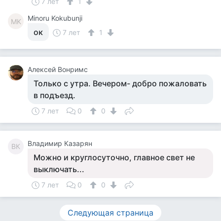
7 лет
1
Minoru Kokubunji
MK
ок
7 лет
1
Алексей Вонримс
Только с утра. Вечером- добро пожаловать
в подъезд.
7 лет
0
0
Владимир Казарян
ВК
Можно и круглосуточно, главное свет не
выключать...
7 лет
0
0
Следующая страница