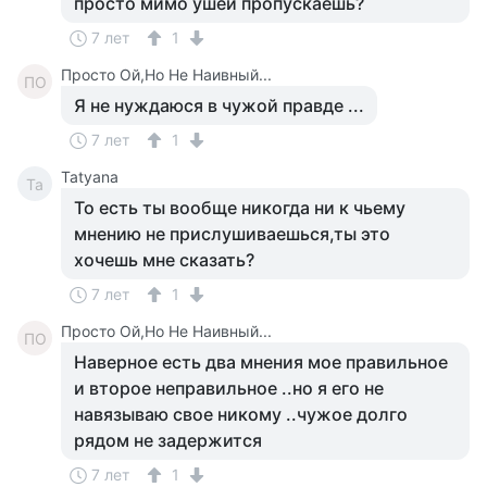
просто мимо ушей пропускаешь?
7 лет
1
Просто Ой,Но Не Наивный...
ПО
Я не нуждаюся в чужой правде ...
7 лет
1
Tatyana
Ta
То есть ты вообще никогда ни к чьему
мнению не прислушиваешься,ты это
хочешь мне сказать?
7 лет
1
Просто Ой,Но Не Наивный...
ПО
Наверное есть два мнения мое правильное
и второе неправильное ..но я его не
навязываю свое никому ..чужое долго
рядом не задержится
7 лет
1