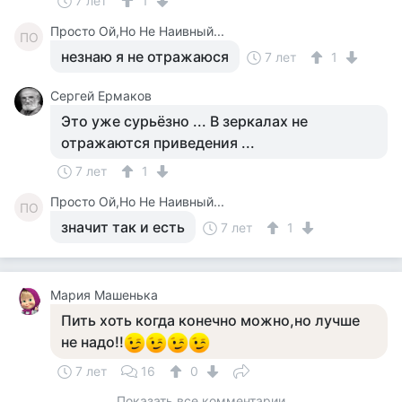
7 лет
1
Просто Ой,Но Не Наивный...
ПО
незнаю я не отражаюся
7 лет
1
Сергей Ермаков
Это уже сурьёзно ... В зеркалах не
отражаются приведения ...
7 лет
1
Просто Ой,Но Не Наивный...
ПО
значит так и есть
7 лет
1
Мария Машенька
Пить хоть когда конечно можно,но лучше
не надо!!
7 лет
16
0
Показать все комментарии