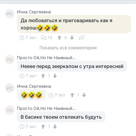
Инна Сергеевна
ИС
Да любоваться и приговаривать как я
хорош
7 лет
15
0
Показать все комментарии
Просто Ой,Но Не Наивный...
ПО
Нееее перед зееркалом с утра интересней
7 лет
1
Инна Сергеевна
ИС
7 лет
1
Просто Ой,Но Не Наивный...
ПО
В басике твоем отвлекать будуть
7 лет
1