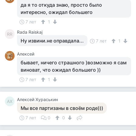
да я то откуда знаю, просто было
интересно, ожидал большего
7 лет
1
Rada Raiskaj
RR
Ну извини.не оправдала...
7 лет
1
Алексей
бывает, ничего страшного )возможно я сам
виноват, что ожидал большего ))
7 лет
1
Алексей Хураськин
АХ
Мы все партизаны в своём роде)))
7 лет
0
0