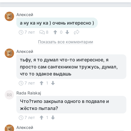
Алексей
а ну ка ну ка ) очень интересно )
7 лет
8
0
Показать все комментарии
Алексей
тьфу, я то думал что-то интересное, я
просто сам сантехником тружусь, думал,
что то эдакое выдашь
7 лет
1
Rada Raiskaj
RR
Что?типо закрыла одного в подвале и
жёстко пытала?
7 лет
1
Алексей