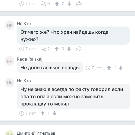
7 лет
0
0
Не Кто
НК
От чего же? Что хрен найдешь когда
нужно?
7 лет
2
0
Rada Raiskaj
RR
Не допытаешься правды
7 лет
1
Не Кто
НК
Ну не знаю я всегда по факту говорил если
опа то опа а если можно заменить
прокладку то менял
7 лет
1
Дмитрий Игнатьев
ДИ