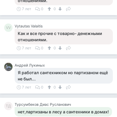
отношениями.
7 лет
0
0
Vytautas Valaitis
VV
Как и все прочие с товарно- денежными
отношениями.
7 лет
0
0
Андрей Лукиных
Я работал сантехником но партизаном ещё
не был...
7 лет
0
0
Турсумбеков Диас Русланович
ТД
нет,партизаны в лесу а сантехники в домах!