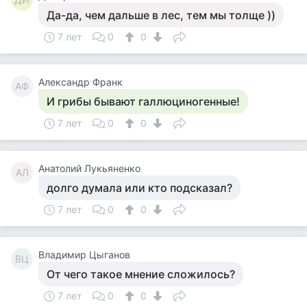
Да-да, чем дальше в лес, тем мы толще ))
7 лет
0
0
Александр Франк
АФ
И грибы бывают галлюциногенные!
7 лет
0
0
Анатолий Лукьяненко
АЛ
долго думала или кто подсказал?
7 лет
0
0
Владимир Цыганов
ВЦ
От чего такое мнение сложилось?
7 лет
0
0