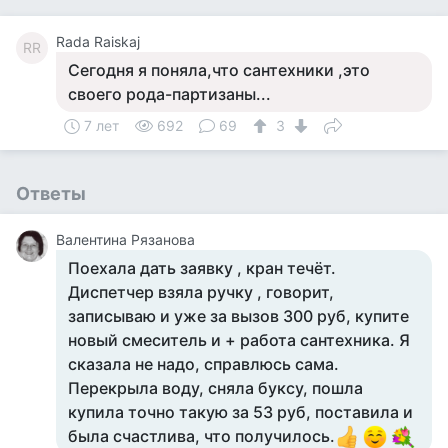
Rada Raiskaj
RR
Сегодня я поняла,что сантехники ,это
своего рода-партизаны...
7 лет
692
69
3
Ответы
Валентина Рязанова
Поехала дать заявку , кран течёт.
Диспетчер взяла ручку , говорит,
записываю и уже за вызов 300 руб, купите
новый смеситель и + работа сантехника. Я
сказала не надо, справлюсь сама.
Перекрыла воду, сняла буксу, пошла
купила точно такую за 53 руб, поставила и
была счастлива, что получилось.