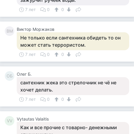
зажурчит ручеек воды.
7 лет
0
0
Виктор Моржаков
ВМ
Не только если сантехника обидеть то он
может стать террористом.
7 лет
0
0
Олег Б.
ОБ
сантехник жека это стрелочник не чё не
хочет делать.
7 лет
0
0
Vytautas Valaitis
VV
Как и все прочие с товарно- денежными