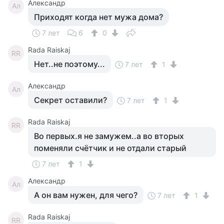
Александр
Ал
Приходят когда нет мужа дома?
7 лет
6
0
Rada Raiskaj
RR
Нет..не поэтому...
7 лет
1
Александр
Ал
Секрет оставили?
7 лет
1
Rada Raiskaj
RR
Во первых.я не замужем..а во вторых
поменяли счётчик и не отдали старый
7 лет
1
Александр
Ал
А он вам нужен, для чего?
7 лет
1
Rada Raiskaj
RR