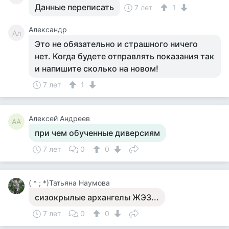
Данные переписать
7 лет
1
Александр
Ал
Это не обязательно и страшного ничего
нет. Когда будете отправлять показания так
и напишите сколько на новом!
7 лет
1
Алексей Андреев
АА
при чем обученные диверсиям
7 лет
0
0
( * ; *)Татьяна Наумова
сизокрылые архангелы ЖЭЗ...
7 лет
0
0