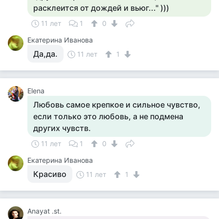
расклеится от дождей и вьюг..." )))
11 лет
1
0
Екатерина Иванова
Да,да.
11 лет
1
Elena
Любовь самое крепкое и сильное чувство,
если только это любовь, а не подмена
других чувств.
11 лет
1
0
Екатерина Иванова
Красиво
11 лет
1
Anayat .st.