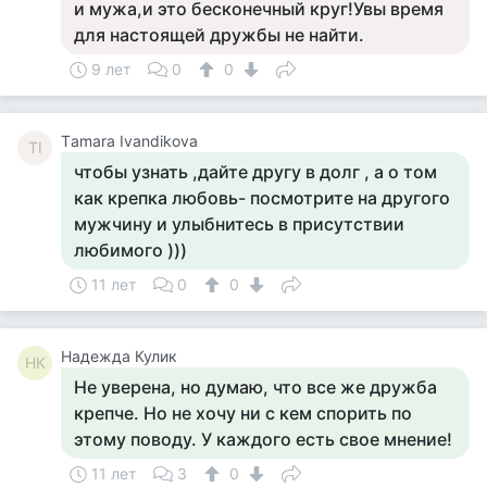
и мужа,и это бесконечный круг!Увы время
для настоящей дружбы не найти.
9 лет
0
0
Тamara Ivandikova
ТI
чтобы узнать ,дайте другу в долг , а о том
как крепка любовь- посмотрите на другого
мужчину и улыбнитесь в присутствии
любимого )))
11 лет
0
0
Надежда Кулик
НК
Не уверена, но думаю, что все же дружба
крепче. Но не хочу ни с кем спорить по
этому поводу. У каждого есть свое мнение!
11 лет
3
0