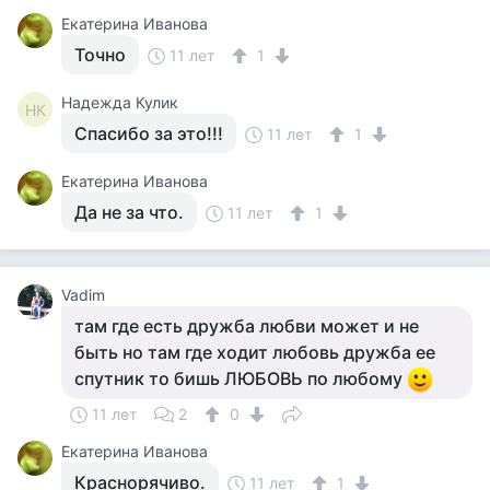
Екатерина Иванова
Точно
11 лет
1
Надежда Кулик
НК
Спасибо за это!!!
11 лет
1
Екатерина Иванова
Да не за что.
11 лет
1
Vadim
там где есть дружба любви может и не
быть но там где ходит любовь дружба ее
спутник то бишь ЛЮБОВЬ по любому
11 лет
2
0
Екатерина Иванова
Краснорячиво.
11 лет
1