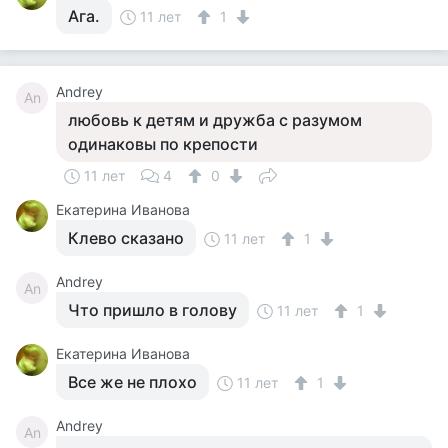
Ага.
11 лет
1
Andrey
An
любовь к детям и дружба с разумом
одинаковы по крепости
11 лет
4
0
Екатерина Иванова
Клево сказано
11 лет
1
Andrey
An
Что пришло в голову
11 лет
1
Екатерина Иванова
Все же не плохо
11 лет
1
Andrey
An