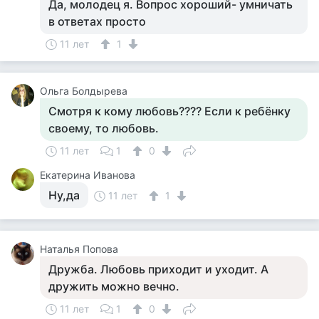
Да, молодец я. Вопрос хороший- умничать
в ответах просто
11 лет
1
Ольга Болдырева
Смотря к кому любовь???? Если к ребёнку
своему, то любовь.
11 лет
1
0
Екатерина Иванова
Ну,да
11 лет
1
Наталья Попова
Дружба. Любовь приходит и уходит. А
дружить можно вечно.
11 лет
1
0