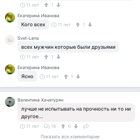
11 лет
1
Екатерина Иванова
Кого всех
11 лет
1
Svet-Lana
Sv
всех мужчин которые были друзьями
11 лет
1
Екатерина Иванова
Ясно
11 лет
1
Валентина Хачатурян
лучше не испытывать на прочность ни то ни
другое...
11 лет
18
0
Показать все комментарии