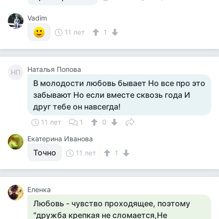
Vadim
11 лет
1
Наталья Попова
НП
В молодости любовь бывает Но все про это
забывают Но если вместе сквозь года И
друг тебе он навсегда!
11 лет
1
0
Екатерина Иванова
Точно
11 лет
1
Еленка
Любовь - чувство проходящее, поэтому
"дружба крепкая не сломается,Не