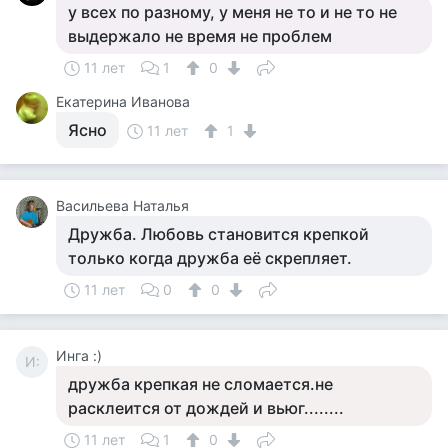
у всех по разному, у меня не то и не то не
выдержало не время не проблем
11 лет
1
0
Екатерина Иванова
Ясно
11 лет
1
Васильева Наталья
Дружба. Любовь становится крепкой
только когда дружба её скрепляет.
11 лет
0
0
Инга :)
И:
дружба крепкая не сломается.не
расклеится от дождей и вьюг........
11 лет
1
0