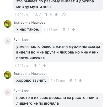
это бывает по разному бывает и дружба
между муж.и жен.
11 лет
7
0
Екатерина Иванова
У нас такое.
11 лет
1
Svet-Lana
Sv
у меня часто было в жизни мужчины всегда
видели во мне друга и любовь ко мне у них
платоническая
11 лет
1
Екатерина Иванова
Хорошо звучит.
11 лет
1
Svet-Lana
Sv
просто я их всех держала на расстоянии и
лишнего не позволяла