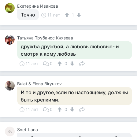
Екатерина Иванова
Точно
11 лет
1
Татьяна Трубанос Князева
дружба дружбой, а любовь любовью- и
смотря к кому любовь
11 лет
0
0
Bulat & Elena Biryukov
И то и другое,если по настоящему, должны
быть крепкими.
11 лет
0
0
Svet-Lana
Sv