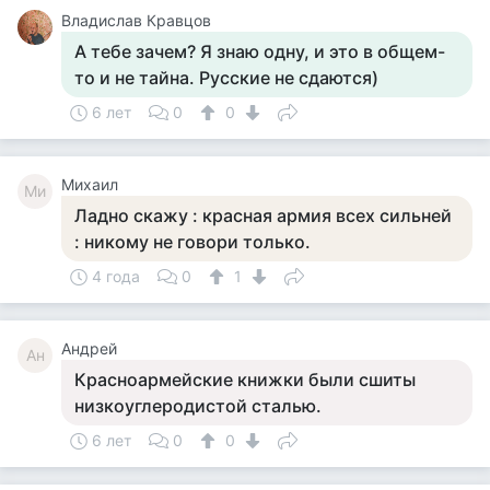
Владислав Кравцов
А тебе зачем? Я знаю одну, и это в общем-
то и не тайна. Русские не сдаются)
6 лет
0
0
Михаил
Ми
Ладно скажу : красная армия всех сильней
: никому не говори только.
4 года
0
1
Андрей
Ан
Красноармейские книжки были сшиты
низкоуглеродистой сталью.
6 лет
0
0