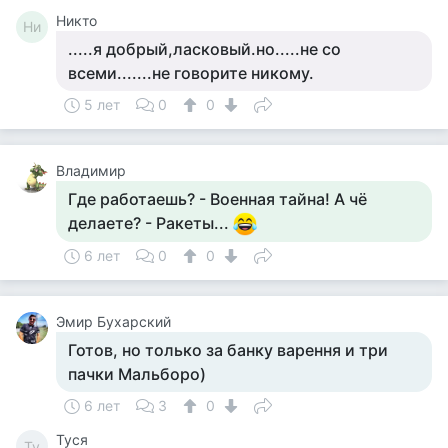
Никто
Ни
.....я добрый,ласковый.но.....не со
всеми.......не говорите никому.
5 лет
0
0
Владимир
Где работаешь? - Военная тайна! А чё
делаете? - Ракеты...
6 лет
0
0
Эмир Бухарский
Готов, но только за банку варення и три
пачки Мальборо)
6 лет
3
0
Tycя
Ty