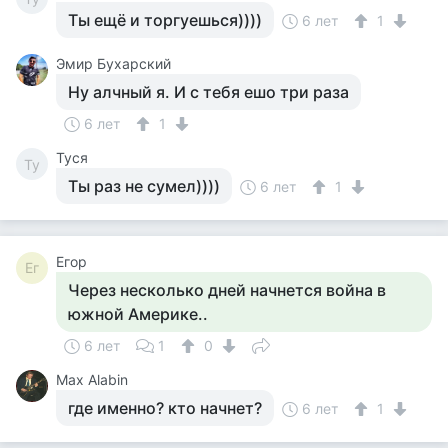
Ты ещё и торгуешься))))
6 лет
1
Эмир Бухарский
Ну алчный я. И с тебя ешо три раза
6 лет
1
Tycя
Ty
Ты раз не сумел))))
6 лет
1
Егор
Ег
Через несколько дней начнется война в
южной Америке..
6 лет
1
0
Max Alabin
где именно? кто начнет?
6 лет
1