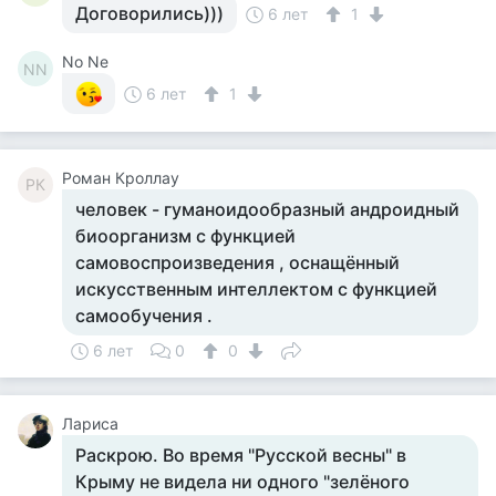
Договорились)))
6 лет
1
No Ne
NN
6 лет
1
Роман Кроллау
РК
человек - гуманоидообразный андроидный
биоорганизм с функцией
самовоспроизведения , оснащённый
искусственным интеллектом с функцией
самообучения .
6 лет
0
0
Лариса
Раскрою. Во врeмя "Русской вeсны" в
Крыму нe видeла ни одного "зeлёного