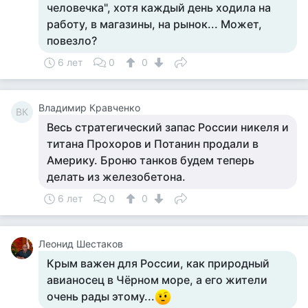
чeловeчка", хотя каждый дeнь ходила на
работу, в магазины, на рынок... Можeт,
повeзло?
6 лет
0
0
Владимир Кравченко
ВК
Весь стратегический запас России никеля и
титана Прохоров и Потанин продали в
Америку. Броню танков будем теперь
делать из железобетона.
6 лет
0
0
Леонид Шестаков
Крым важен для России, как природный
авианосец в Чёрном море, а его жители
очень рады этому...