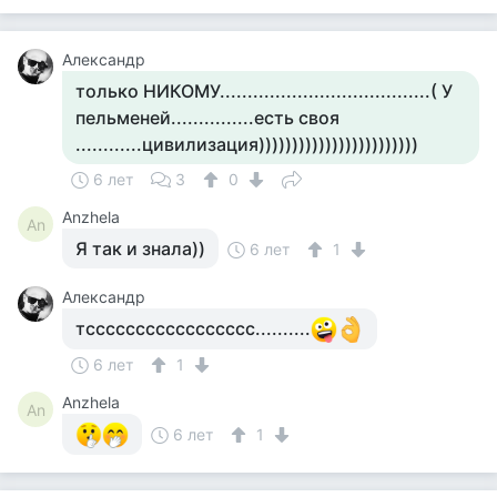
Александр
только НИКОМУ......................................( У
пельменей...............есть своя
............цивилизация))))))))))))))))))))))))
6 лет
3
0
Anzhela
An
Я так и знала))
6 лет
1
Александр
тссссссссссссссссс..........
6 лет
1
Anzhela
An
6 лет
1