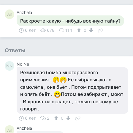
Anzhela
An
Раскроете какую - нибудь военную тайну?
6 лет
678
114
0
Ответы
No Ne
NN
Резиновая бомба многоразового
применения .
Её выбрасывают с
самолёта , она бьёт . Потом подпрыгивает
и опять бьёт .
Потом её забирают , моют
. И хронят на складет , только не кому не
говори .
6 лет
2
0
Anzhela
An