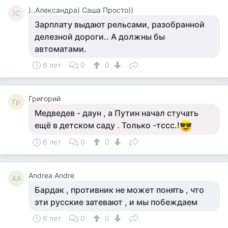
)..Александра) Саша Просто))
)С
Зарплату выдают рельсами, разобранной
делезной дороги.. А должны бы
автоматами.
6 лет
0
0
Григорий
Гр
Медведев - даун , а Путин начал стучать
ещё в детском саду . Только -тссс.!
6 лет
0
0
Andrea Andre
AA
Бардак , противник не может понять , что
эти русские затевают , и мы побеждаем
6 лет
0
0