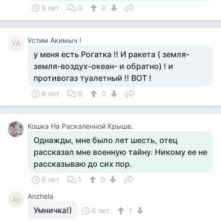
6 лет
0
0
Устим Акимыч !
УА
у меня есть Рогатка !! И ракета ( земля-
земля-воздух-океан- и обратно) ! и
противогаз туалетный !! ВОТ !
6 лет
0
0
Кошка На Раскаленной Крыше.
Однажды, мне было лет шесть, отец
рассказал мне военную тайну. Никому ее не
рассказываю до сих пор.
6 лет
1
0
Anzhela
An
Умничка!)
6 лет
1