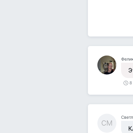
Фели
Э
8
Свет
СМ
К