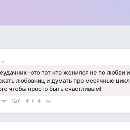
na
еудачник -это тот кто женился не по любви
скать любовниц и думать про месячные цикл
ого чтобы просто быть счастливым!
 лет
0
0