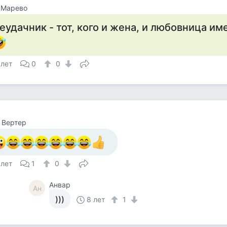
 Марево
еудачник - тот, кого и жена, и любовница имею
 лет
0
0
 Вертер
 лет
1
0
Анвар
Ан
)))
8 лет
1