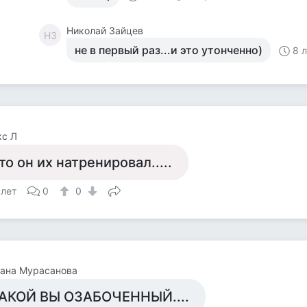
Николай Зайцев
НЗ
не в первый раз...и это утонченно)
8 
кс Л
то он их натренировал.....
 лет
0
0
лана Мурасанова
АКОЙ ВЫ ОЗАБОЧЕННЫЙ....