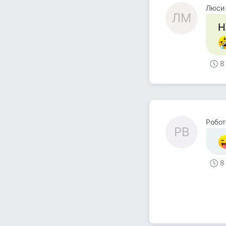
Люси
ЛМ
Н
8
Робот
РВ
8