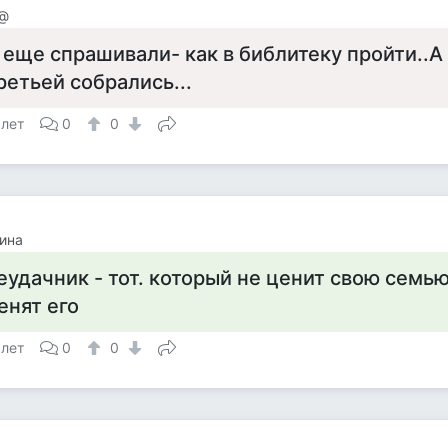
@
 еще спрашивали- как в библитеку пройти..А
ретьей собрались...
 лет
0
0
ина
еудачник - тот. который не ценит свою семью
енят его
 лет
0
0