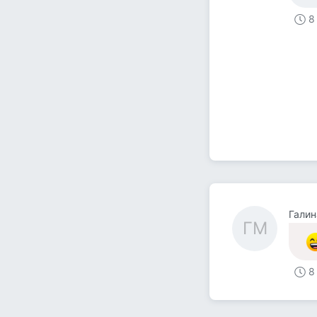
8
Галин
ГМ
8