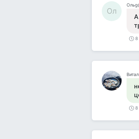
Ольg
Ол
А
т
8
Витал
н
ц
8