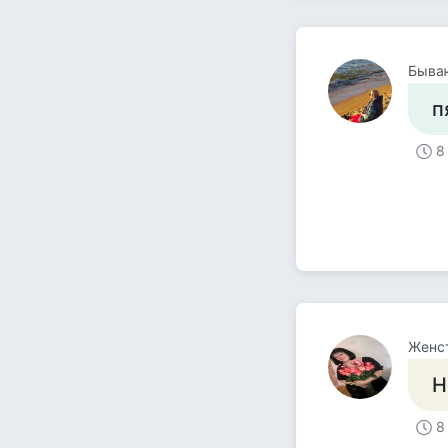
Быва
п
8
Женс
Н
8