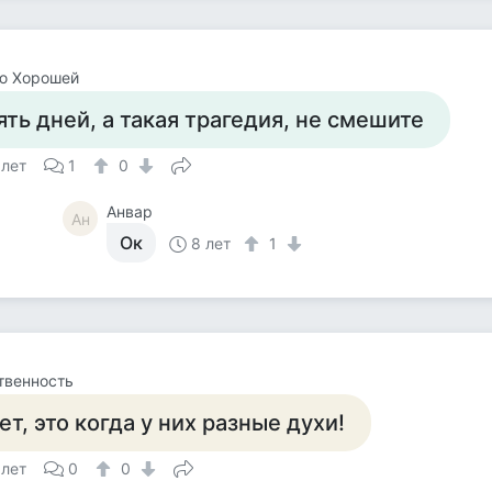
ю Хорошей
ять дней, а такая трагедия, не смешите
 лет
1
0
Анвар
Ан
Ок
8 лет
1
твенность
ет, это когда у них разные духи!
 лет
0
0