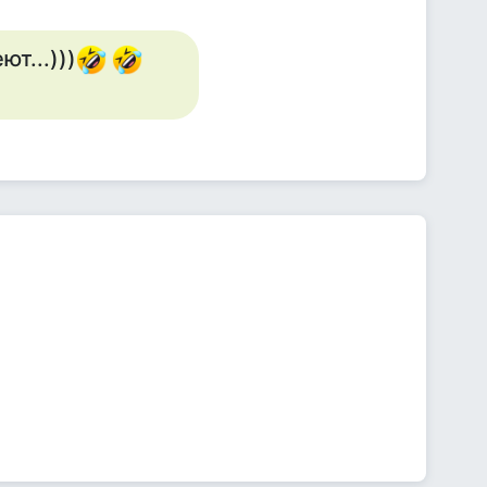
т...)))