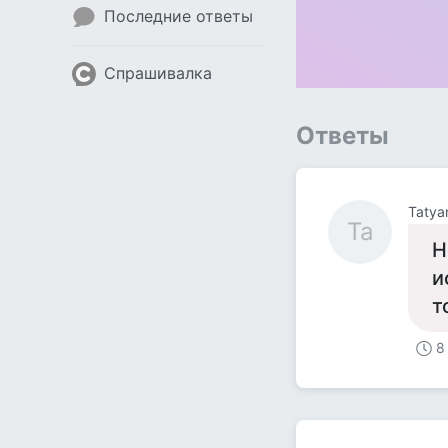
Последние ответы
Спрашивалка
Ответы
Tatya
Ta
Н
и
т
8