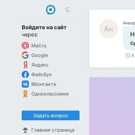
Анва
Войдите на сайт
Ан
Н
через:
о
Mail.ru
Google
8
Яндекс
Фейсбук
ВКонтакте
Одноклассники
Задать вопрос
Главная страница