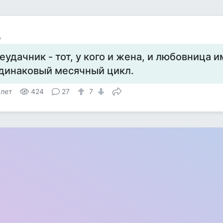
р
еудачник - тот, у кого и жена, и любовница 
динаковый месячный цикл.
 лет
424
27
7