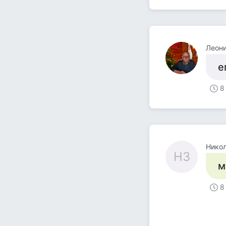
Леон
е
8
Никол
НЗ
м
8