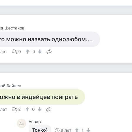
ид Шестаков
го можно назвать однолюбом....
 лет
0
0
ай Зайцев
ожно в индейцев поиграть
 лет
2
0
Анвар
Ан
Тонко)
8 лет
1