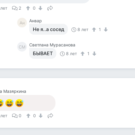
 лет
2
0
Анвар
Ан
Не я..а сосед
8 лет
1
Светлана Мурасанова
СМ
БЫВАЕТ
8 лет
1
а Мазяркина
 лет
0
0