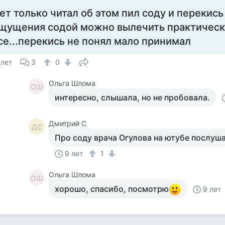
ет только читал об этом пил соду и перекис
щущения содой можно вылечить практичес
се...перекись не понял мало принимал
 лет
3
0
Ольга Шлома
ОШ
интересно, слышала, но не пробовала.
Дмитрий С
ДС
Про соду врача Огулова на ютубе послуш
9 лет
1
Ольга Шлома
ОШ
хорошо, спасибо, посмотрю
9 лет