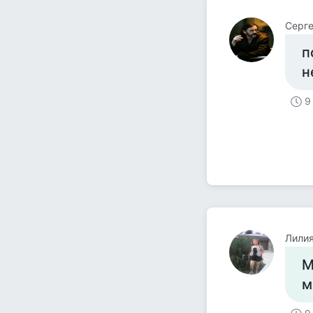
Серг
п
н
9
Лилия
М
м