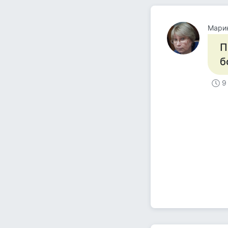
Мари
П
б
9