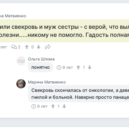
на Матвиенко
или свекровь и муж сестры - с верой, что вы
олезни.....никому не помогло. Гадость полная
 лет
2
0
Ольга Шлома
ОШ
понятно
9 лет
1
Марина Матвиенко
Свекровь скончалась от онкологии, а деве
гнилой и больной. Наверно просто панаце
9 лет
1