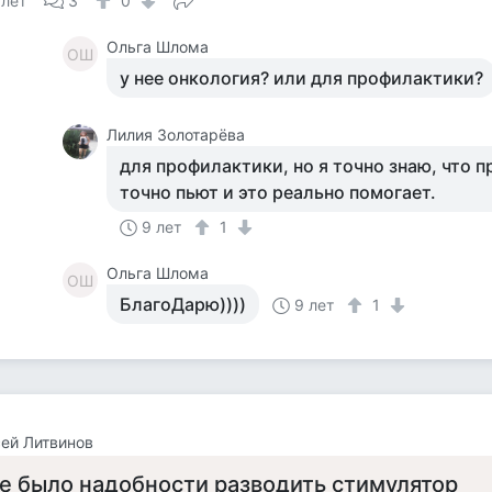
 лет
3
0
Ольга Шлома
ОШ
у нее онкология? или для профилактики?
Лилия Золотарёва
для профилактики, но я точно знаю, что 
точно пьют и это реально помогает.
9 лет
1
Ольга Шлома
ОШ
БлагоДарю))))
9 лет
1
ей Литвинов
е было надобности разводить стимулятор