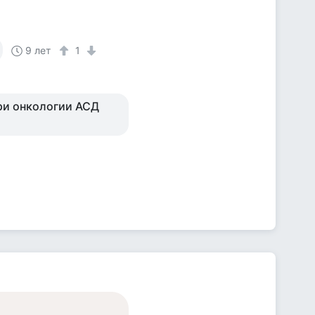
9 лет
1
при онкологии АСД