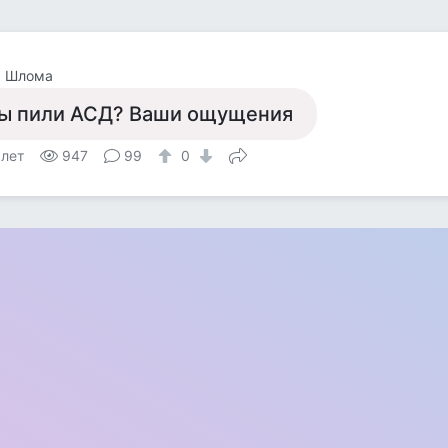
а Шлома
ы пили АСД? Ваши ощущения
 лет
947
99
0