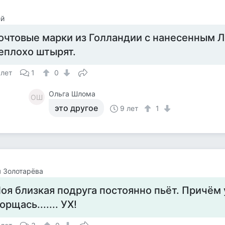
ей
очтовые марки из Голландии с нанесенным 
еплохо штырят.
 лет
1
0
Ольга Шлома
ОШ
это другое
9 лет
1
 Золотарёва
оя близкая подруга постоянно пьёт. Причём
орщась....... УХ!