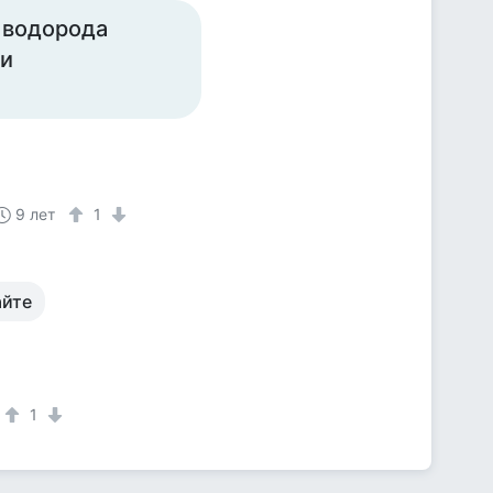
ь водорода
ки
9 лет
1
айте
1