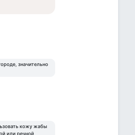
городе, значительно
льзовать кожу жабы
вой или речной