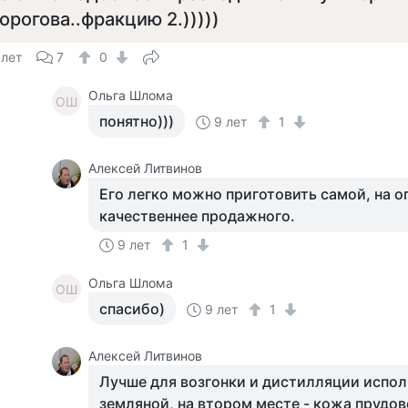
орогова..фракцию 2.)))))
 лет
7
0
Ольга Шлома
ОШ
понятно)))
9 лет
1
Алексей Литвинов
Его легко можно приготовить самой, на о
качественнее продажного.
9 лет
1
Ольга Шлома
ОШ
спасибо)
9 лет
1
Алексей Литвинов
Лучше для возгонки и дистилляции испо
земляной, на втором месте - кожа прудо