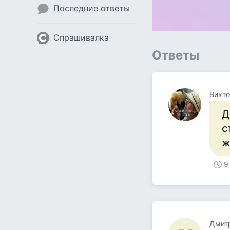
Последние ответы
Спрашивалка
Ответы
Викт
Д
с
ж
9
Дмит