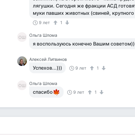
лягушки. Сегодня же фракции АСД готовя
муки павших животных (свиней, крупного 
9 лет
1
Ольга Шлома
ОШ
я воспользуюсь конечно Вашим советом))
Алексей Литвинов
Успехов...)))
9 лет
1
Ольга Шлома
ОШ
спасибо
9 лет
1