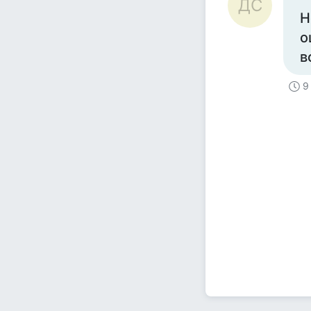
ДС
Н
о
в
9