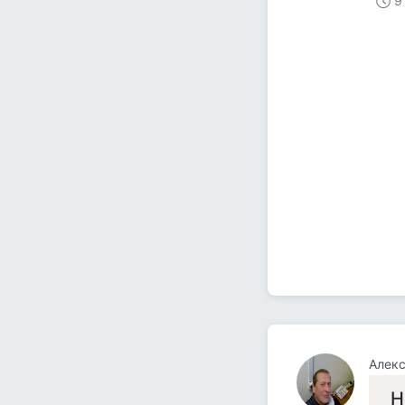
9
Алекс
Н