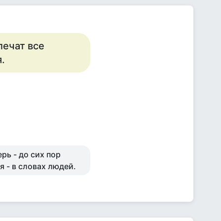
лечат все
.
рь - до сих пор
я - в словах людей.