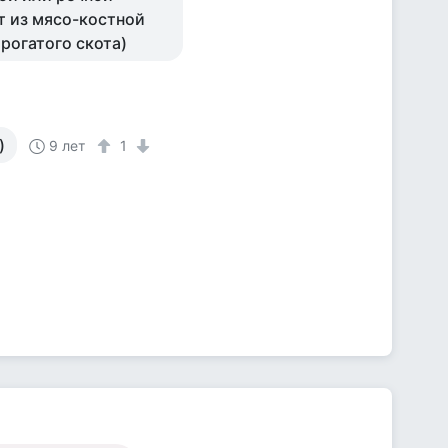
т из мясо-костной
рогатого скота)
)
9 лет
1