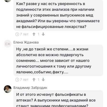
Как? разве у нас есть уверенность в
подлинности этих анализов при наличии
знаний у современных выпускников мед
академий? Или вы уверены что принимаете
не фальсифицированные лекарства?
7 лет
1
Елена Жданова
ЕЖ
Ну ,не до такой же степени....в жизни
абсолютно все можно подвергнуть
сомнению... многое зависит от нашего
личногоотношения к тому или другому
явлению,событию,факту....
7 лет
1
Владимир Забродин
И от этого исчезнут фальсификаты в
аптеках? А выпускники мед академий все
станут знающими профессионалами?