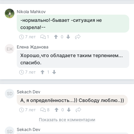
Nikola Mahkov
-нормально!-бывает -ситуация не
созрела!--
7 лет
1
0
Елена Жданова
ЕЖ
Хорошо,что обладаете таким терпением...
спасибо.
7 лет
1
Sekach Dev
SD
А, я определённость...)) Свободу люблю..))
7 лет
8
0
Показать все комментарии
Sekach Dev
SD