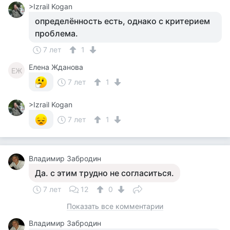
>Izrail Kogan
определённость есть, однако с критерием
проблема.
7 лет
1
Елена Жданова
ЕЖ
7 лет
1
>Izrail Kogan
7 лет
1
Владимир Забродин
Да. с этим трудно не согласиться.
7 лет
12
0
Показать все комментарии
Владимир Забродин