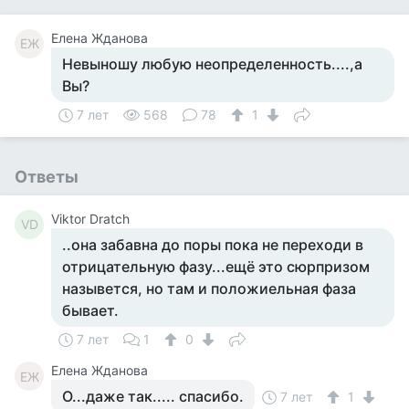
Елена Жданова
ЕЖ
Невыношу любую неопределенность....,а
Вы?
7 лет
568
78
1
Ответы
Viktor Dratch
VD
..она забавна до поры пока не переходи в
отрицательную фазу...ещё это сюрпризом
назывется, но там и положиельная фаза
бывает.
7 лет
1
0
Елена Жданова
ЕЖ
О...даже так..... спасибо.
7 лет
1