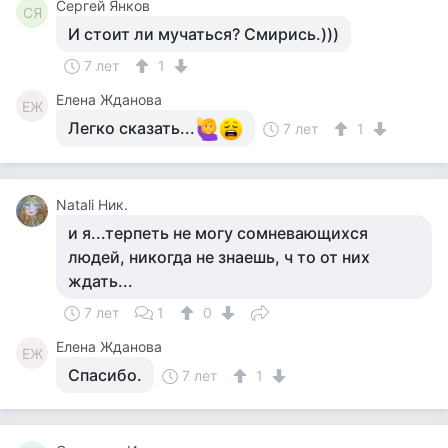
Сергей Янков
СЯ
И стоит ли мучаться? Смирись.)))
7 лет
1
Елена Жданова
ЕЖ
Легко сказать...
7 лет
1
Natali Ник.
и я...терпеть не могу сомневающихся
людей, никогда не знаешь, ч то от них
ждать...
7 лет
1
0
Елена Жданова
ЕЖ
Спасибо.
7 лет
1