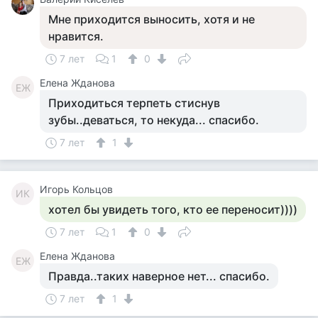
Мне приходится выносить, хотя и не
нравится.
7 лет
1
0
Елена Жданова
ЕЖ
Приходиться терпеть стиснув
зубы..деваться, то некуда... спасибо.
7 лет
1
Игорь Кольцов
ИК
хотел бы увидеть того, кто ее переносит))))
7 лет
1
0
Елена Жданова
ЕЖ
Правда..таких наверное нет... спасибо.
7 лет
1