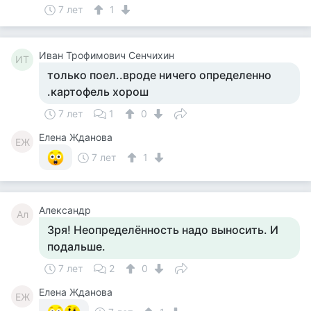
7 лет
1
Иван Трофимович Сенчихин
ИТ
только поел..вроде ничего определенно
.картофель хорош
7 лет
1
0
Елена Жданова
ЕЖ
7 лет
1
Александр
Ал
Зря! Неопределённость надо выносить. И
подальше.
7 лет
2
0
Елена Жданова
ЕЖ