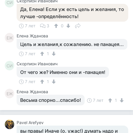
Скорпион Иванович
СИ
Да, Елена! Если уж есть цель и желания, то
лучше -определённость!
7 лет
3
0
Елена Жданова
ЕЖ
Цель и желания,к сожалению. не панацея...
7 лет
1
Скорпион Иванович
СИ
От чего же? Именно они и -панацея!
7 лет
1
Елена Жданова
ЕЖ
Весьма спорно...спасибо!
7 лет
1
Pavel Arefyev
вы правы! Иначе (о, ужас!) думать надо и