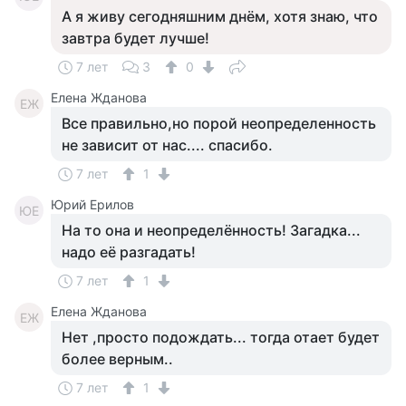
А я живу сегодняшним днём, хотя знаю, что
завтра будет лучше!
7 лет
3
0
Елена Жданова
ЕЖ
Все правильно,но порой неопределенность
не зависит от нас.... спасибо.
7 лет
1
Юрий Ерилов
ЮЕ
На то она и неопределённость! Загадка...
надо её разгадать!
7 лет
1
Елена Жданова
ЕЖ
Нет ,просто подождать... тогда отает будет
более верным..
7 лет
1