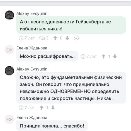
Alexey Evsyunin
А от неопределенности Гейзенберга не
избавиться никак!
7 лет
3
0
Елена Жданова
ЕЖ
Можно расшифровать..
7 лет
1
Alexey Evsyunin
Сложно, это фундаментальный физический
закон. Он говорит, что принципиально
невозможно ОДНОВРЕМЕННО определить
положение и скорость частицы. Никак.
7 лет
1
Елена Жданова
ЕЖ
Принцип поняла... спасибо!