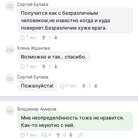
Сергей Булава
СБ
Получится как с безразличным
человеком,не известно когда и куда
повернет.Безразличие хуже врага.
7 лет
1
Елена Жданова
ЕЖ
Возможно и так.. спасибо.
7 лет
1
Сергей Булава
СБ
Пожалуйста!
7 лет
1
Владимир Амиров
ВА
Мне неопределённость тоже не нравится.
Как-то неуютно с ней.
7 лет
4
0