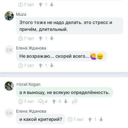
7 лет
1
Muza
Этого тоже не надо делать. это стресс и
причём, длительный.
7 лет
1
Елена Жданова
ЕЖ
Не возражаю... скорей всего...
7 лет
1
>Izrail Kogan
а я выношу, не всякую определённость.
7 лет
4
0
Елена Жданова
ЕЖ
и какой критерий?
7 лет
1