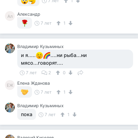
7 лет
1
Александр
Ал
7 лет
1
Владимир Кузьминых
и я.....
....ни рыба...ни
мясо...говорят....
7 лет
2
0
Елена Жданова
ЕЖ
7 лет
1
Владимир Кузьминых
пока
7 лет
1
Валерий Киселев