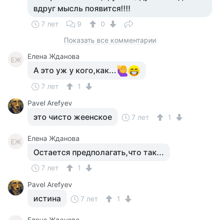
вдруг мысль появится!!!!
7 лет
9
0
Показать все комментарии
Елена Жданова
ЕЖ
А это уж у кого,как...
7 лет
1
Pavel Arefyev
это чисто жеенское
7 лет
1
Елена Жданова
ЕЖ
Остается предполагать,что так...
7 лет
1
Pavel Arefyev
истина
7 лет
1
Елена Жданова