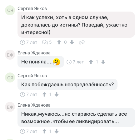
Сергей Янков
СЯ
И как успехи, хоть в одном случае,
докопалась до истины? Поведай, ужастно
интересно!)
7 лет
5
0
Елена Жданова
ЕЖ
Не поняла....
7 лет
1
Сергей Янков
СЯ
Как побеждаешь неопределённость?
7 лет
1
Елена Жданова
ЕЖ
Никак,мучаюсь...но стараюсь сделать все
возможное .чтобы ее ликвидировать...
7 лет
1