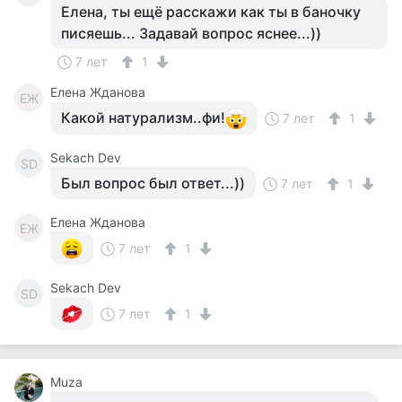
Елена, ты ещё расскажи как ты в баночку
писяешь... Задавай вопрос яснее...))
7 лет
1
Елена Жданова
ЕЖ
Какой натурализм..фи!
7 лет
1
Sekach Dev
SD
Был вопрос был ответ...))
7 лет
1
Елена Жданова
ЕЖ
7 лет
1
Sekach Dev
SD
7 лет
1
Muza