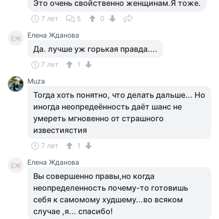
Это очень свойственно женщинам.Я тоже.
7 лет
5
0
Елена Жданова
ЕЖ
Да. лучше уж горькая правда....
7 лет
1
Muza
Тогда хоть понятно, что делать дальше... Но
иногда неопредеённость даёт шанс не
умереть мгновенно от страшного
известиястия
7 лет
1
Елена Жданова
ЕЖ
Вы совершенно правы,но когда
неопределенность почему-то готовишь
себя к самомому худшему...во всяком
случае ,я... спасибо!