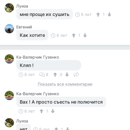
Луиза
мне проще их сушить
6 лет
1
Евгений
Как хотите
6 лет
1
Ка-Валерчик Гузенко
Кляп !
6 лет
8
0
Показать все комментарии
Ка-Валерчик Гузенко
Вах ! А просто съесть не полючится
6 лет
1
Луиза
нет
6 лет
1