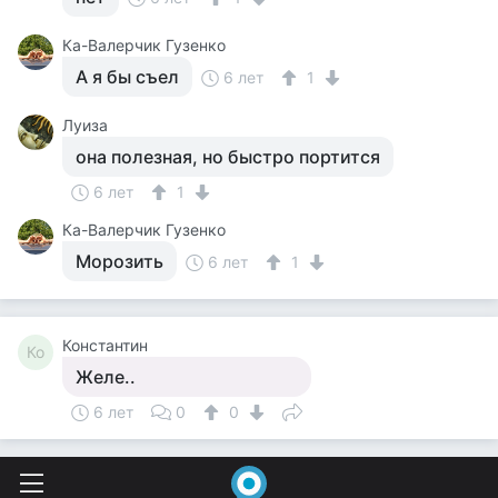
Ка-Валерчик Гузенко
А я бы съел
6 лет
1
Луиза
она полезная, но быстро портится
6 лет
1
Ка-Валерчик Гузенко
Морозить
6 лет
1
Константин
Ко
Желе..
6 лет
0
0