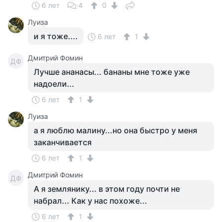
6 лет
4
0
Луиза
и я тоже....
6 лет
1
Дмитрий Фомин
ДФ
Лучше ананасы... бананы мне тоже уже
надоели...
6 лет
1
Луиза
а я люблю малину...но она быстро у меня
заканчивается
6 лет
1
Дмитрий Фомин
ДФ
А я землянику... в этом году почти не
набрал... Как у нас похоже...
6 лет
1