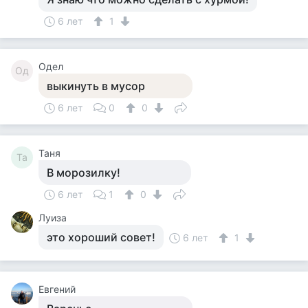
6 лет
1
Одел
Од
выкинуть в мусор
6 лет
0
0
Таня
Та
В морозилку!
6 лет
1
0
Луиза
это хороший совет!
6 лет
1
Евгений