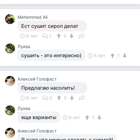
Mehemmed Ali
Ест сушит сироп делат
6 лет
1
0
Луиза
сушить - это интересно)
6 лет
1
Алексей Голофаст
Предлагаю насолить!
6 лет
2
0
Луиза
еще варианты
6 лет
1
Алексей Голофаст
Я знаю что можно сделать с хурмой!