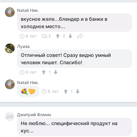
Natali Ник.
вкусное желе...блендер и в банки в
холодное место...
6 лет
2
0
Луиза
Отличный совет! Сразу видно умный
человек пишет. Спасибо!
6 лет
1
Natali Ник.
6 лет
1
Дмитрий Фомин
ДФ
Не люблю... специфический продукт на
кус...