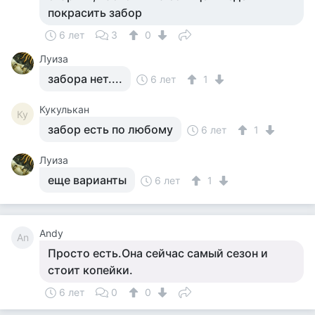
покрасить забор
6 лет
3
0
Луиза
забора нет....
6 лет
1
Кукулькан
Ку
забор есть по любому
6 лет
1
Луиза
еще варианты
6 лет
1
Andy
An
Просто есть.Она сейчас самый сезон и
стоит копейки.
6 лет
0
0