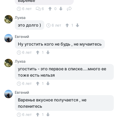
Варенье
6 лет
6
0
Луиза
это долго )
6 лет
1
Евгений
Ну угостить кого не будь , не мучаитесь
6 лет
1
Луиза
угостить - это первое в списке....много ее
тоже есть нельзя
6 лет
1
Евгений
Варенье вкусное получается , не
поленитесь
6 лет
1