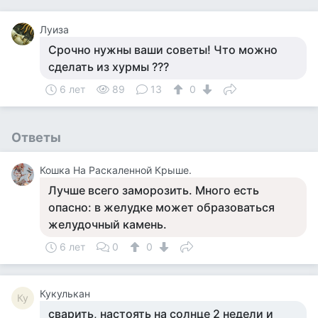
Луиза
Срочно нужны ваши советы! Что можно
сделать из хурмы ???
6 лет
89
13
0
Ответы
Кошка На Раскаленной Крыше.
Лучше всего заморозить. Много есть
опасно: в желудке может образоваться
желудочный камень.
6 лет
0
0
Кукулькан
Ку
сварить, настоять на солнце 2 недели и