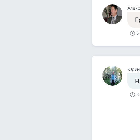
Алек
Г
8
Юрий
Н
8