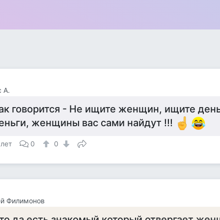
 А.
ак говорится - Не ищите женщин, ищите день
еньги, женщины вас сами найдут !!!
 лет
0
0
ей Филимонов
то да есть знакомый который отвергает жен