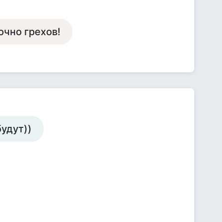
очно грехов!
будут))