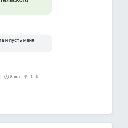
тельского
ла и пусть меня
8 лет
1