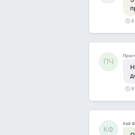
п
8
Прост
ПЧ
Н
д
8
Кай Ф
КФ