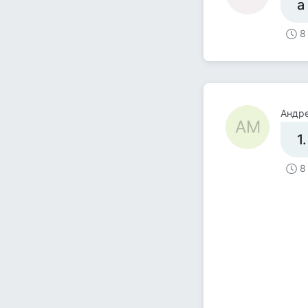
а
8
Андр
АМ
1
8