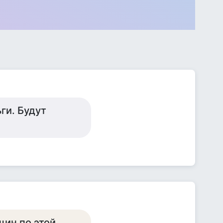
ги. Будут
щин по этой