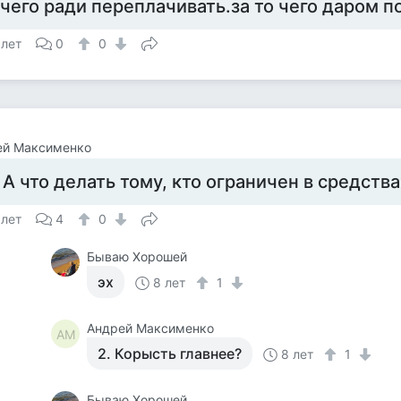
 чего ради переплачивать.за то чего даром п
 лет
0
0
ей Максименко
. А что делать тому, кто ограничен в средств
 лет
4
0
Бываю Хорошей
эх
8 лет
1
Андрей Максименко
АМ
2. Корысть главнее?
8 лет
1
Бываю Хорошей