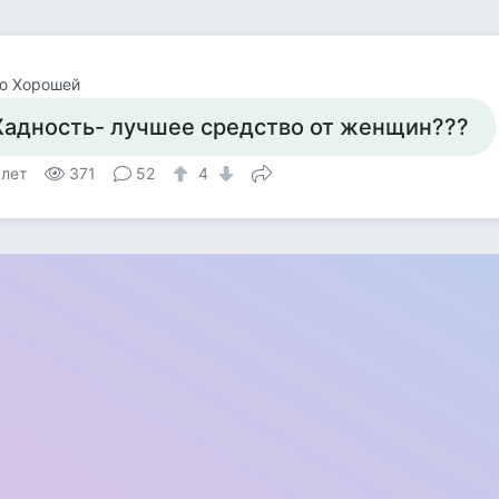
ю Хорошей
адность- лучшее средство от женщин???
 лет
371
52
4