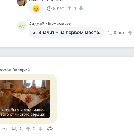
8 лет
1
Андрей Максименко
АМ
3. Значит - на первом месте.
8 лет
форов Валерий
 лет
0
0