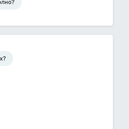
олно?
ах?