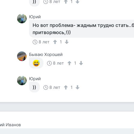
))
8 лет
1
Юрий
Но вот проблема- жадным трудно стать..
притворяюсь,!))
8 лет
1
Бываю Хорошей
8 лет
1
Юрий
))
8 лет
1
ий Иванов