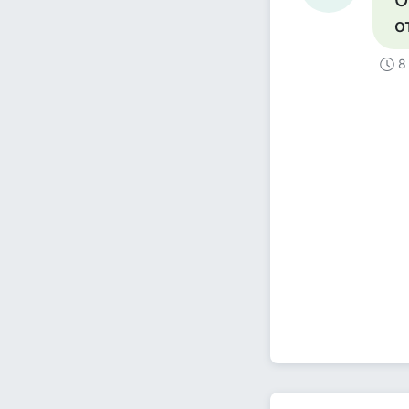
О
о
8