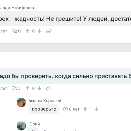
сандр Никифоров
рех - жадность! Не грешите! У людей, достат
 лет
0
0
адо бы проверить..когда сильно приставать 
 лет
5
0
Бываю Хорошей
проверьте
8 лет
1
Юрий