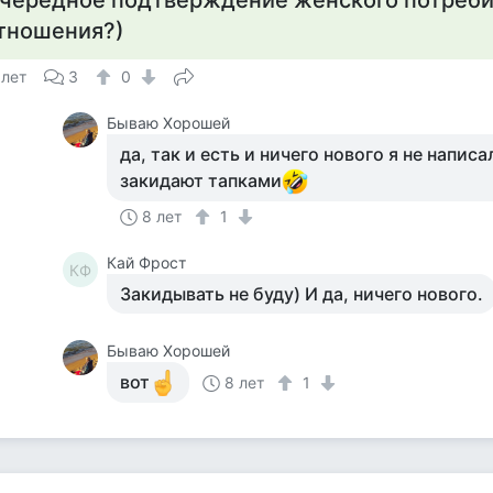
чередное подтверждение женского потреби
тношения?)
 лет
3
0
Бываю Хорошей
да, так и есть и ничего нового я не написа
закидают тапками
8 лет
1
Кай Фрост
КФ
Закидывать не буду) И да, ничего нового.
Бываю Хорошей
вот
8 лет
1