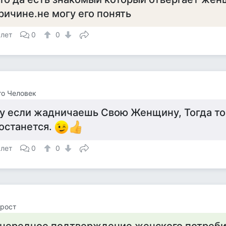
ричине.не могу его понять
 лет
0
0
о Человек
у если жадничаешь Свою Женщину, Тогда то
останется.
 лет
0
0
рост