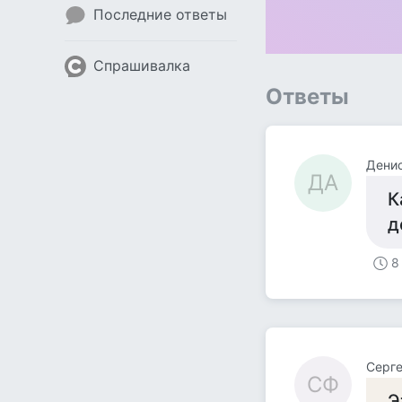
Последние ответы
Спрашивалка
Ответы
Денис
ДА
К
д
8
Серг
СФ
Э