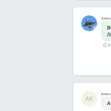
Алек
В
Л
8
Алек
АК
А