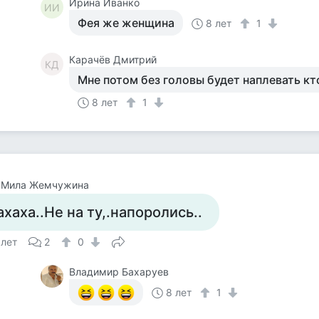
Ирина Иванко
ИИ
Фея же женщина
8 лет
1
Карачёв Дмитрий
КД
Мне потом без головы будет наплевать кт
8 лет
1
 Мила Жемчужина
ахаха..Не на ту,.напоролись..
 лет
2
0
Владимир Бахаруев
8 лет
1