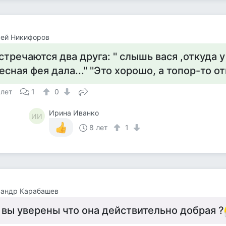
сей Никифоров
стречаются два друга: '' слышь вася ,откуда у т
есная фея дала...'' ''Это хорошо, а топор-то о
 лет
1
0
Ирина Иванко
ИИ
8 лет
1
сандр Карабашев
 вы уверены что она действительно добрая ?