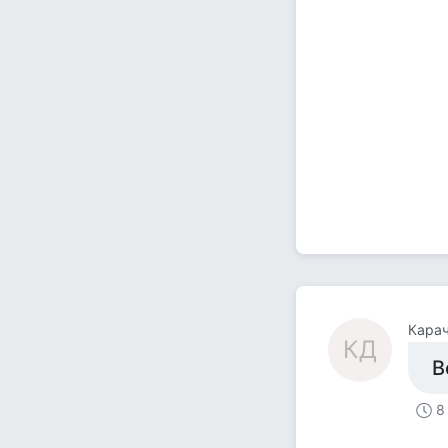
Кара
КД
В
8