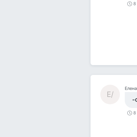
8
Елена 
Е/
-
8