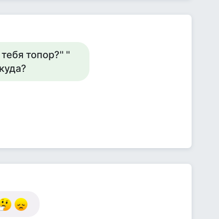
ебя топор?'' ''
ткуда?