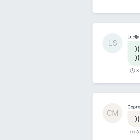
Lucij
LS
))
))
8
Серге
СМ
)
8