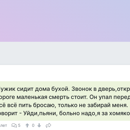
а
ужик сидит дома бухой. Звонок в дверь,откр
ороге маленькая смерть стоит. Он упал перед
сё всё пить бросаю, только не забирай меня
оворит - Уйди,пьяни, больно надо,я за хомяк
 лет
5
0