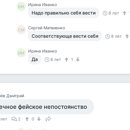
Ирина Иванко
ИИ
Надо правильно себя вести
8 лет
Сергей Матвиенко
СМ
Соответствующе вести себя
8 лет
Ирина Иванко
ИИ
Да
8 лет
1
чёв Дмитрий
ечное фейское непостоянство
 лет
2
0