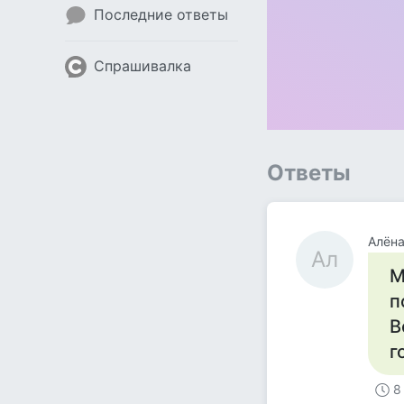
Последние ответы
Спрашивалка
Ответы
Алён
Ал
М
п
В
г
8