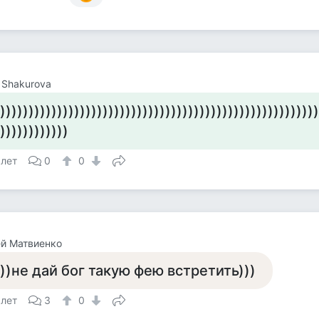
a Shakurova
))))))))))))))))))))))))))))))))))))))))))))))))))))))))
))))))))))))
 лет
0
0
й Матвиенко
)))не дай бог такую фею встретить)))
 лет
3
0