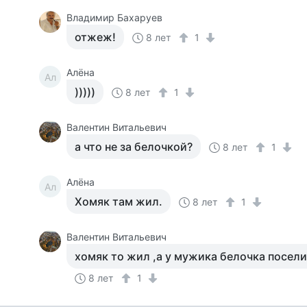
Владимир Бахаруев
отжеж!
8 лет
1
Алёна
Ал
)))))
8 лет
1
Валентин Витальевич
а что не за белочкой?
8 лет
1
Алёна
Ал
Хомяк там жил.
8 лет
1
Валентин Витальевич
хомяк то жил ,а у мужика белочка посели
8 лет
1