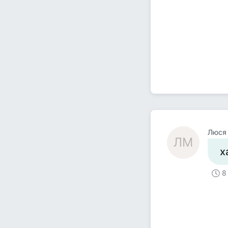
Люся
ЛМ
х
8