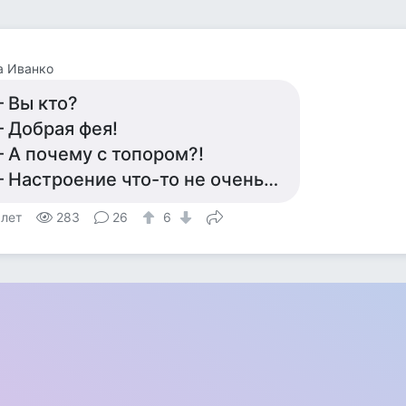
а Иванко
 Вы кто?
 Добрая фея!
 А почему с топором?!
 Настроение что-то не очень…
 лет
283
26
6