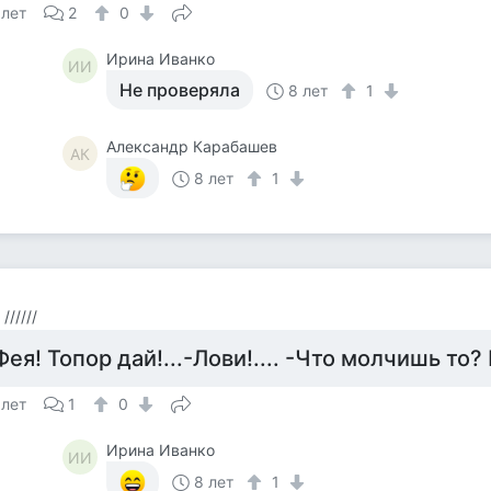
 лет
2
0
Ирина Иванко
ИИ
Не проверяла
8 лет
1
Александр Карабашев
АК
8 лет
1
//////
Фея! Топор дай!...-Лови!.... -Что молчишь то? 
 лет
1
0
Ирина Иванко
ИИ
8 лет
1