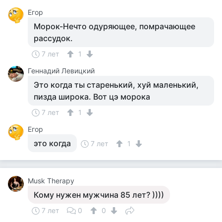
Егор
Морок-Нечто одуряющее, помрачающее
рассудок.
7 лет
1
Геннадий Левицкий
Это когда ты старенький, хуй маленький,
пизда широка. Вот цэ морока
7 лет
1
Егор
это когда
7 лет
1
Musk Therapy
Кому нужен мужчина 85 лет? ))))
7 лет
0
0