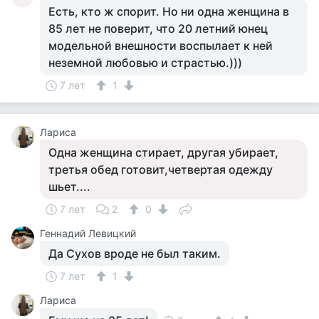
Есть, кто ж спорит. Но ни одна женщина в
85 лет не поверит, что 20 летний юнец
модельной внешности воспылает к ней
неземной любовью и страстью.)))
7 лет
1
Лариса
Одна женщина стирает, другая убирает,
третья обед готовит,четвертая одежду
шьет....
7 лет
2
0
Геннадий Левицкий
Да Сухов вроде не был таким.
7 лет
1
Лариса