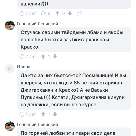
валенки?)))
7 лет
6
0
Геннадий Левицкий
Стучась своими твёрдыми лбами и якобы
по любви бьются за Джигарханяна и
Краско.
7 лет
1
Ирина .
И.
Да кто за них бьется-то? Посмешище! И вы
уверены, что каждый 85 летний старикан
Джигарханян и Краско? А не Васьки
Пупкины.)))) Кстати, Джигарханяна кинули
на денежки, если вы не в курсе.
7 лет
1
Геннадий Левицкий
По горячей любви эти твари свои дела