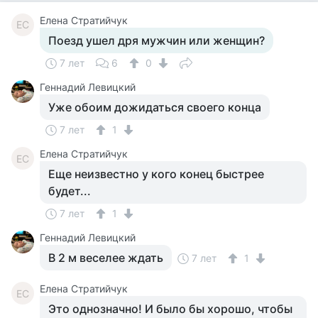
Елена Стратийчук
ЕС
Поезд ушел дря мужчин или женщин?
7 лет
6
0
Геннадий Левицкий
Уже обоим дожидаться своего конца
7 лет
1
Елена Стратийчук
ЕС
Еще неизвестно у кого конец быстрее
будет...
7 лет
1
Геннадий Левицкий
В 2 м веселее ждать
7 лет
1
Елена Стратийчук
ЕС
Это однозначно! И было бы хорошо, чтобы