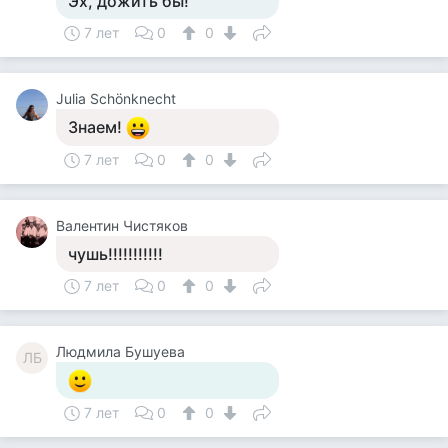
Эх, дожить бы!
7 лет
0
0
Julia Schönknecht
Знаем!
7 лет
0
0
Валентин Чистяков
чушь!!!!!!!!!!!
7 лет
0
0
Людмила Бушуева
ЛБ
7 лет
0
0