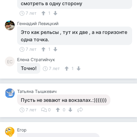
смотреть в одну сторону
7 лет
1
Геннадий Левицкий
Это как рельсы , тут их две , а на горизонте
одна точка.
7 лет
1
Елена Стратийчук
ЕС
Точно!
7 лет
1
Татьяна Тышкевич
Пусть не зевают на вокзалах.:)))))))
7 лет
0
0
Егор