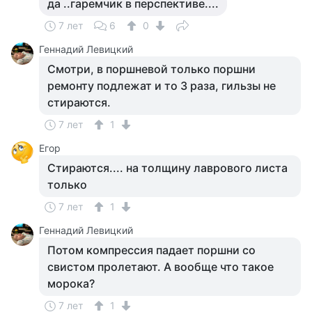
да ..гаремчик в перспективе....
7 лет
6
0
Геннадий Левицкий
Смотри, в поршневой только поршни
ремонту подлежат и то 3 раза, гильзы не
стираются.
7 лет
1
Егор
Стираются.... на толщину лаврового листа
только
7 лет
1
Геннадий Левицкий
Потом компрессия падает поршни со
свистом пролетают. А вообще что такое
морока?
7 лет
1