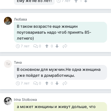
Ему же не 85 лет!
7 лет
1
Любава
В таком возрасте еще женщин
поуговаривать надо чтоб принять 85-
летнего)
7 лет
0
0
Тина
Ти
В основном для мужчин.Не одна женщина
уже пойдет в домработницы.
7 лет
0
0
Irina Stolbowa
а может женщины и живут дольше, что