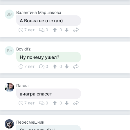
Валентина Маршакова
ВМ
А Вовка не отстал)
7 лет
0
0
Bcyjdfz
Bc
Ну почему ушел?
7 лет
0
0
Павел
виагра спасет
7 лет
0
0
Пересмешник