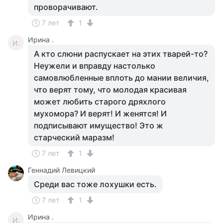
проворачивают.
7 лет
1
Ирина .
И.
А кто слюни распускает на этих тварей-то?
Неужели и вправду настолько
самовлюбленные вплоть до мании величия,
что верят тому, что молодая красивая
может любить старого дряхлого
мухомора? И верят! И женятся! И
подписывают имущество! Это ж
старческий маразм!
7 лет
1
Геннадий Левицкий
Среди вас тоже лохушки есть.
7 лет
1
Ирина .
И.