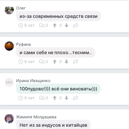
Олег
из-за современных средств связи
9 лет
0
0
Руфина
и сами себе не плохо...тесним..
9 лет
0
0
Ирина Иващенко
ИИ
100пудово!))) всё они виноваты)))
9 лет
0
0
Жамиля Молдашева
Нет из за индусов и китайцев