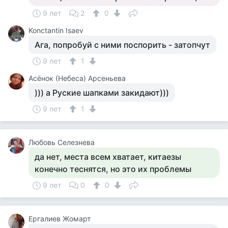
9 лет
2
0
Konctantin Isaev
Ага, попробуй с ними поспорить - затопчут
9 лет
1
Асёнок (Небеса) Арсеньева
))) а Руские шапками закидают)))
9 лет
1
Любовь Селезнева
да нет, места всем хватает, китаезы
конечно теснятся, но это их проблемы
9 лет
0
0
Ергалиев Жомарт