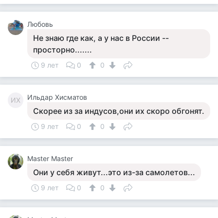
Любовь
Не знаю где как, а у нас в России --
просторно.......
9 лет
0
0
Ильдар Хисматов
ИХ
Скорее из за индусов,они их скоро обгонят.
9 лет
0
0
Master Master
Они у себя живут...это из-за самолетов...
9 лет
0
0