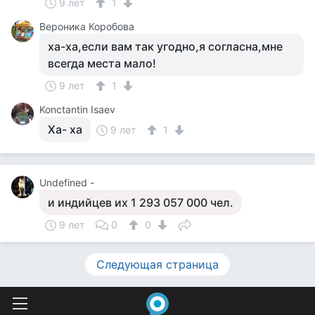
9 лет
1
Вероника Коробова
ха-ха,если вам так угодно,я согласна,мне
всегда места мало!
9 лет
1
Konctantin Isaev
Ха- ха
9 лет
1
Undefined -
и индийцев их 1 293 057 000 чел.
9 лет
0
0
Следующая страница