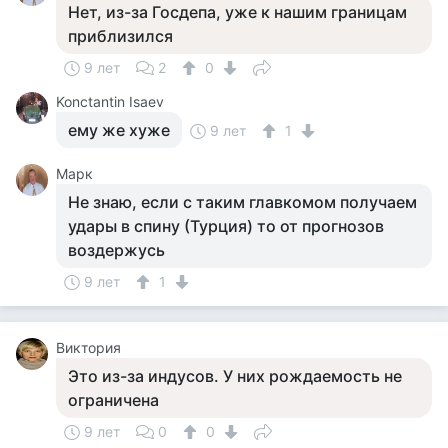
Нет, из-за Госдепа, уже к нашим границам
приблизился
9 лет
2
0
Konctantin Isaev
ему же хуже
9 лет
1
Марк
Не знаю, если с таким главкомом получаем
удары в спину (Турция) то от прогнозов
воздержусь
9 лет
1
Виктория
Это из-за индусов. У них рождаемость не
ограничена
9 лет
0
0