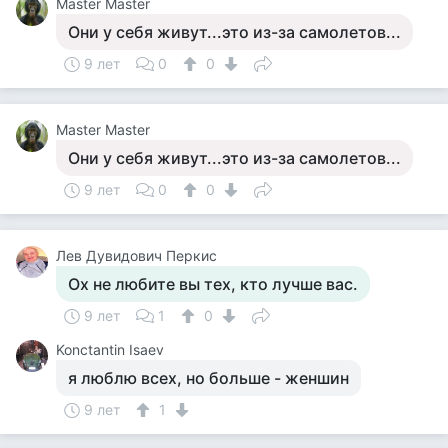
Master Master
Они у себя живут...это из-за самолетов...
9 лет
0
0
Master Master
Они у себя живут...это из-за самолетов...
9 лет
0
0
Лев Дувидович Перкис
Ох не любите вы тех, кто лучше вас.
9 лет
1
0
Konctantin Isaev
я люблю всех, но больше - женшин
9 лет
1