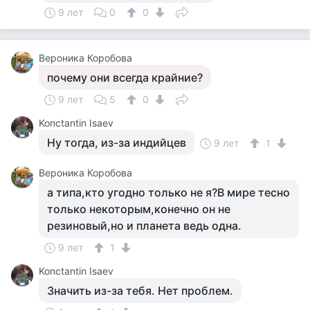
9 лет
0
0
Вероника Коробова
почему они всегда крайние?
9 лет
5
0
Konctantin Isaev
Ну тогда, из-за индийцев
9 лет
1
Вероника Коробова
а типа,кто угодно только не я?В мире тесно
только некоторым,конечно он не
резиновый,но и планета ведь одна.
9 лет
1
Konctantin Isaev
Значить из-за тебя. Нет проблем.