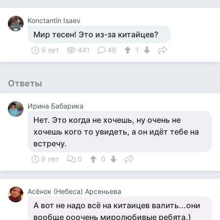
Konctantin Isaev
Мир тесен! Это из-за китайцев?
9 лет
441
46
1
Ответы
Ирина Бабарика
Нет. Это когда не хочешь, ну очень не
хочешь кого то увидеть, а он идёт тебе на
встречу.
9 лет
0
0
Асёнок (Небеса) Арсеньева
А вот не надо всё на китаицев валить...они
вообще ооочень миролюбивые ребята.)