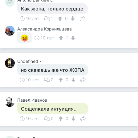
AZ
Как жопа, только сердце
10 лет
1
0
Александра Корнильцева
10 лет
1
Undefined -
но скажешь же что Ж0ПА
10 лет
0
0
Павел Иванов
Сощелкала интуиция..
10 лет
0
0