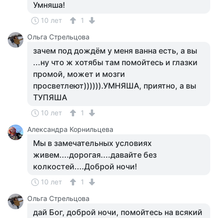
Умняша!
10 лет
1
Ольга Cтрельцова
зачем под дождём у меня ванна есть, а вы
...ну что ж хотябы там помойтесь и глазки
промой, может и мозги
просветлеют)))))).УМНЯША, приятно, а вы
ТУПЯША
10 лет
1
Александра Корнильцева
Мы в замечательных условиях
живем....дорогая....давайте без
колкостей....Доброй ночи!
10 лет
1
Ольга Cтрельцова
дай Бог, доброй ночи, помойтесь на всякий