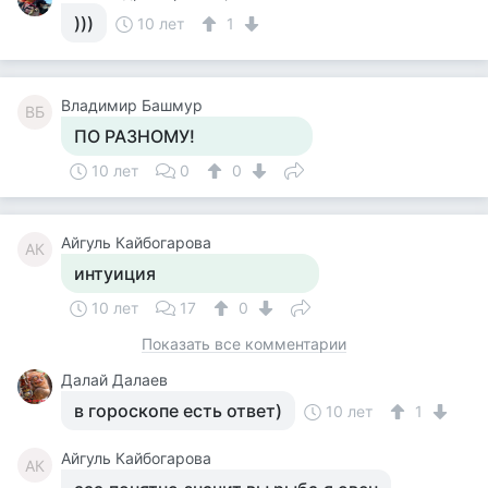
)))
10 лет
1
Владимир Башмур
ВБ
ПО РАЗНОМУ!
10 лет
0
0
Айгуль Кайбогарова
АК
интуиция
10 лет
17
0
Показать все комментарии
Далай Далаев
в гороскопе есть ответ)
10 лет
1
Айгуль Кайбогарова
АК