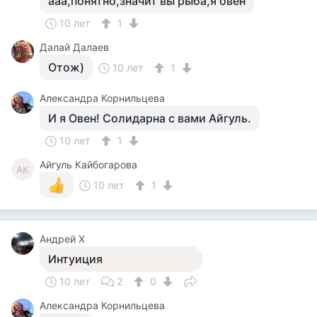
ааа,понятно,значит вы рыба,я овен
10 лет
1
Далай Далаев
Отож)
10 лет
1
Александра Корнильцева
И я Овен! Солидарна с вами Айгуль.
10 лет
1
Айгуль Кайбогарова
АК
10 лет
1
Андрей Х
Интуиция
10 лет
2
0
Александра Корнильцева