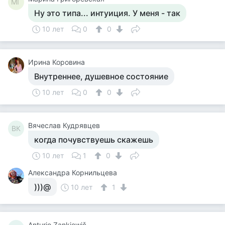
МГ
Ну это типа... интуиция. У меня - так
10 лет
0
0
Ирина Коровина
Внутреннее, душевное состояние
10 лет
0
0
Вячеслав Кудрявцев
ВК
когда почувствуешь скажешь
10 лет
1
0
Александра Корнильцева
)))@
10 лет
1
Anturio Zankiewič