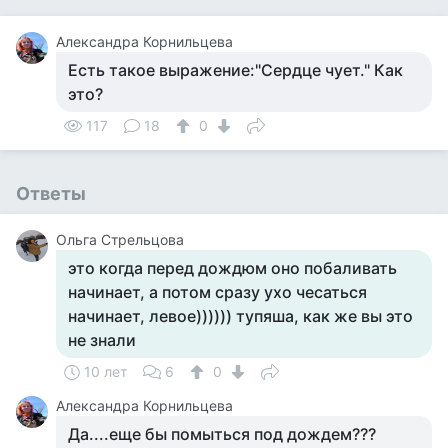
Александра Корнильцева
Есть такое выражение:"Сердце чует." Как
это?
117
18
0
Ответы
Ольга Cтрельцова
это когда перед дождюм оно побаливать
начинает, а потом сразу ухо чесаться
начинает, левое)))))) тупяша, как же вы это
не знали
10 лет
6
0
Александра Корнильцева
Да....еще бы помыться под дождем???