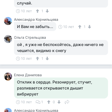
случай.
10 лет
1
Александра Корнильцева
И Вам не забыть...
10 лет
1
Ольга Cтрельцова
ой , я уже не беспокойтесь, даже ничего не
чешится, видимо к снегу
10 лет
1
Елена Данилова
Отклик в сердце. Резонирует, стучит,
разливается открывается дышит
вибрирует
10 лет
1
0
Александра Корнильцева