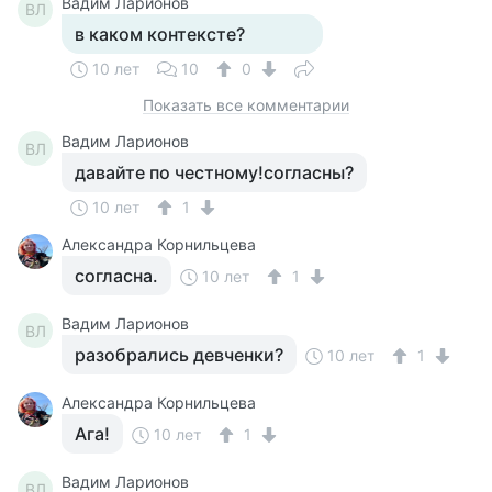
Вадим Ларионов
ВЛ
в каком контексте?
10 лет
10
0
Показать все комментарии
Вадим Ларионов
ВЛ
давайте по честному!согласны?
10 лет
1
Александра Корнильцева
согласна.
10 лет
1
Вадим Ларионов
ВЛ
разобрались девченки?
10 лет
1
Александра Корнильцева
Ага!
10 лет
1
Вадим Ларионов
ВЛ