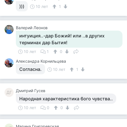
)))
10 лет
1
Валерий Леонов
интуиция..-дар Божий! или ..в других
терминах дар Бытия!
10 лет
1
0
Александра Корнильцева
Согласна.
10 лет
1
Дмитрий Гусев
ДГ
Народная характеристика 6ого чувства..
10 лет
0
0
Марина Григоревская