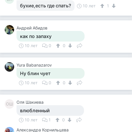
бухие,есть где спать?
10 лет
1
Андрей Абидов
как по запаху
10 лет
0
0
Yura Babanazarov
Ну блин чует
10 лет
0
0
Оля Шакиева
ОШ
влюбленный
10 лет
1
0
Александра Корнильцева