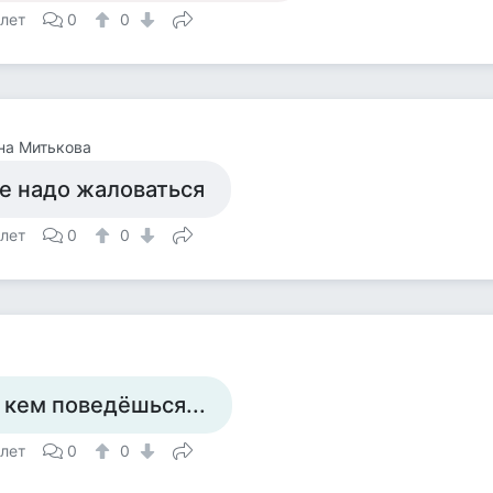
 лет
0
0
на Митькова
е надо жаловаться
 лет
0
0
 кем поведёшься...
 лет
0
0