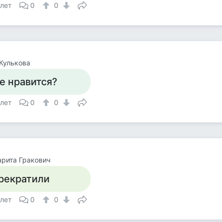
 лет
0
0
Кулькова
е нравится?
 лет
0
0
рита Гракович
рекратили
 лет
0
0