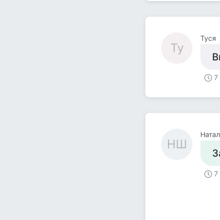
Туся
Ту
В
7
Натал
НШ
З
7