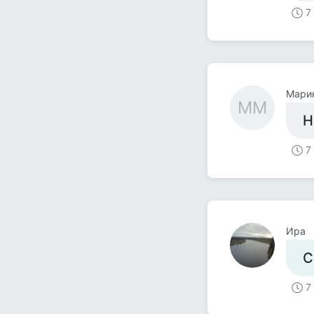
7
Мари
ММ
Н
7
Ира
С
7