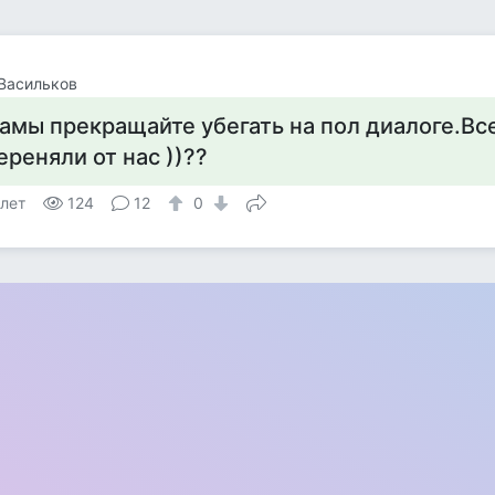
Васильков
амы прекращайте убегать на пол диалоге.Вс
ереняли от нас ))??
 лет
124
12
0