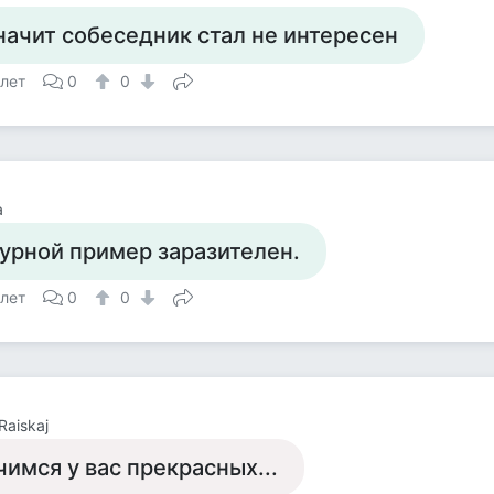
начит собеседник стал не интересен
 лет
0
0
а
урной пример заразителен.
 лет
0
0
Raiskaj
чимся у вас прекрасных...