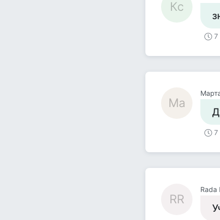
Кс
з
7
Март
Ма
Д
7
Rada 
RR
У