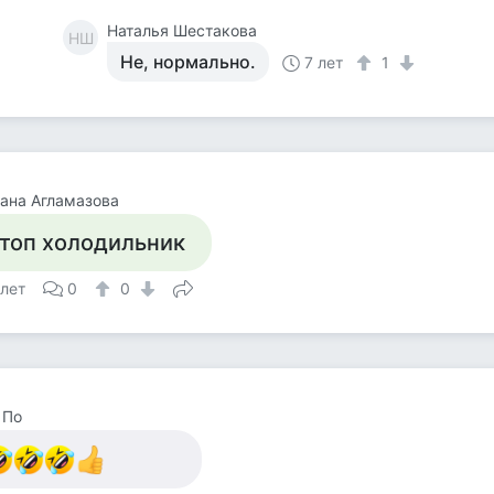
Наталья Шестакова
НШ
Не, нормально.
7 лет
1
ана Агламазова
топ холодильник
 лет
0
0
 По