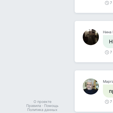
7
Нина 
Н
7
Марга
п
О проекте
7
Правила
·
Помощь
Политика данных