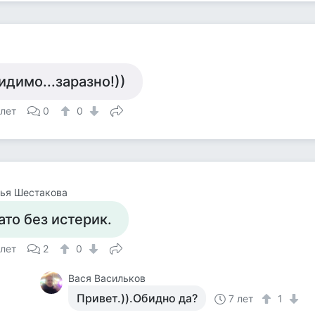
идимо...заразно!))
 лет
0
0
ья Шестакова
ато без истерик.
 лет
2
0
Вася Васильков
Привет.)).Обидно да?
7 лет
1