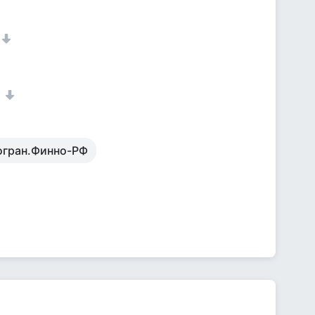
1
огран.Финно-РФ