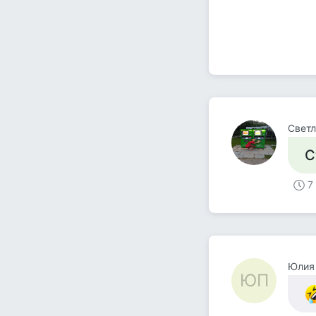
Светл
С
7
Юлия
ЮП