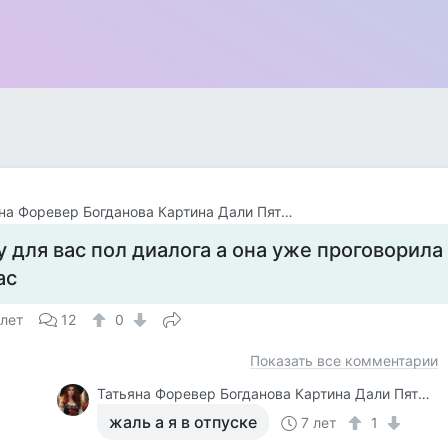
Татьяна Форевер Богданова Картина Дали Пять Минут До Пробуждения Или Кормежки Кошек
у для вас пол диалога а она уже проговорила 
ас
 лет
12
0
Показать все комментарии
Татьяна Форевер Богданова Картина Дали Пять Минут До Пробуждения Или Кормежки Кошек
жаль а я в отпуске
7 лет
1