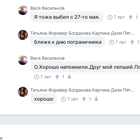
Вася Васильков
Я тоже выбил с 27-го мая.
7 лет
1
Татьяна Форевер Богданова Картина Дали Пять Минут До Пробуждения Или Кормежки Кошек
ближе к дню пограничника
7 лет
Вася Васильков
О.Хорошо напомнили.Друг мой лепший.П
7 лет
1
Татьяна Форевер Богданова Картина Дали Пять Минут До Пробуждения Или Кормежки Кошек
хорошо
7 лет
1
я