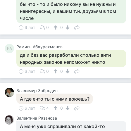
бы что - то и было никому вы не нужны и
неинтересны, и вашим т.н. друзьям в том
числе
6 лет
0
0
Рамиль Абдурахманов
РА
да и без вас разработали столько анти
народных законов непоможет никто
6 лет
0
0
Владимир Забродин
А где енто ты с ними воюешь?
6 лет
4
0
Валентина Рязанова
А меня уже спрашивали от какой-то