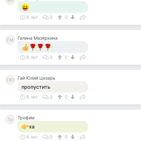
6 лет
0
0
Галина Мазяркина
ГМ
6 лет
0
0
Гай Юлий Цезарь
ГЮ
пропустить
6 лет
0
0
Трофим
Тр
ха
6 лет
0
0