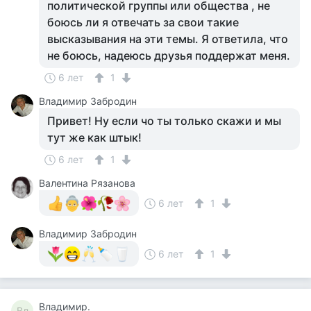
политической группы или общества , не
боюсь ли я отвечать за свои такие
высказывания на эти темы. Я ответила, что
не боюсь, надеюсь друзья поддержат меня.
6 лет
1
Владимир Забродин
Привет! Ну если чо ты только скажи и мы
тут же как штык!
6 лет
1
Валентина Рязанова
6 лет
1
Владимир Забродин
6 лет
1
Владимир.
Вл