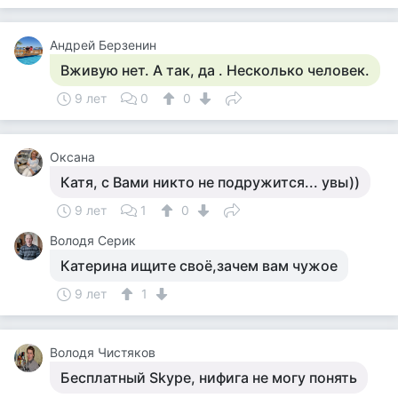
Андрей Берзенин
Вживую нет. А так, да . Несколько человек.
9 лет
0
0
Оксана
Катя, с Вами никто не подружится... увы))
9 лет
1
0
Володя Серик
Катерина ищите своё,зачем вам чужое
9 лет
1
Володя Чистяков
Бесплатный Skype, нифига не могу понять