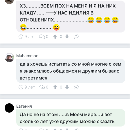
ХЗ..........ВСЕМ ПОХ НА МЕНЯ И Я НА НИХ
КЛАДУ ......----У НАС ИДИЛИЯ В
ОТНОШЕНИЯХ.......................
..................
9 лет
0
0
Muhammad
да а хочешь испытать со мной многие с кем
я знакомлюсь общаемся и дружим бывало
встретимся
9 лет
0
0
Евгения
Да но не на этом .....в Моем мире...и вот
сколько лет уже дружим можно сказать