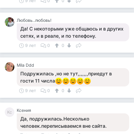
9 лет
0
0
Любовь..любовь!
Да! С некоторыми уже общаюсь и в других
сетях, и в реале, и по телефону.
9 лет
0
0
Mila Ddd
Подружилась ,но не тут,,,,,,,приедут в
гости 11 числа
9 лет
0
0
Ксения
Кс
Да, подружилась.Несколько
человек.переписываемся вне сайта.