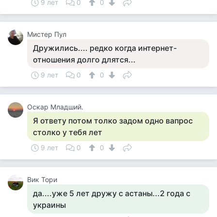
9 лет
0
0
Мистер Пул
Дружились.... редко когда интернет-
отношения долго длятся...
9 лет
0
0
Оскар Младший.
Я ответу потом толко задом одно вапрос
столко у тебя лет
9 лет
0
0
Вик Тори
да....уже 5 лет дружу с астаны...2 года с
украины