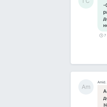
ГС
-
р
д
н
7
Amid.
Am
А
д
з