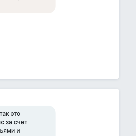
так это
с за счет
ьями и