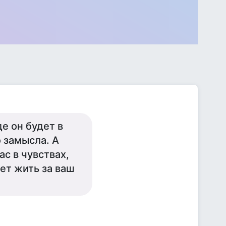
е он будет в
о замысла. А
с в чувствах,
ет жить за ваш