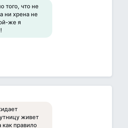
о того, что не
а ни хрена не
ой-же я
!
кидает
путницу живет
а как правило