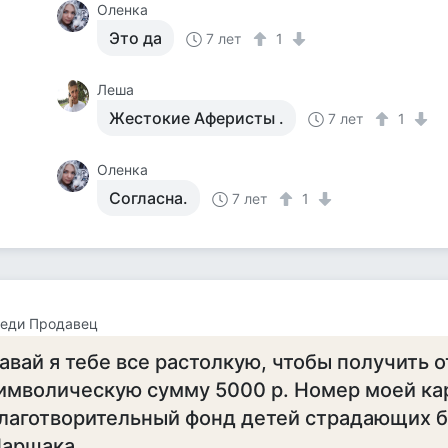
Оленка
Это да
7 лет
1
Леша
Жестокие Аферисты .
7 лет
1
Оленка
Согласна.
7 лет
1
Реди Продавец
авай я тебе все растолкую, чтобы получить о
имволическую сумму 5000 р. Номер моей кар
лаготворительный фонд детей страдающих 
аршака.