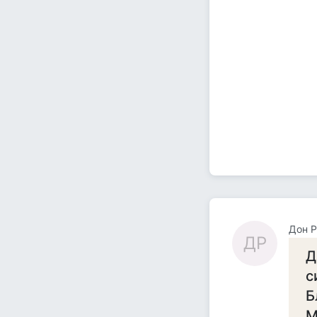
Дон 
ДР
Д
с
Б
М