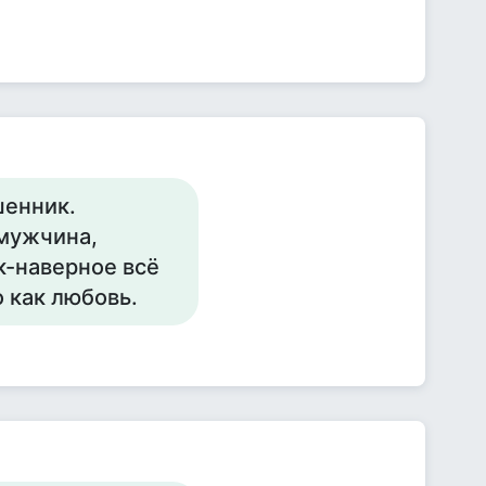
шенник.
мужчина,
к-наверное всё
 как любовь.