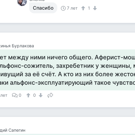
Спасибо
7 лет
1
синья Бурлакова
ет между ними ничего общего. Аферист-мо
льфонс-сожитель, захребетник у женщины, 
ивущий за её счёт. А кто из них более жесто
аки альфонс-эксплуатирующий такое чувство
 лет
0
0
дий Сапегин