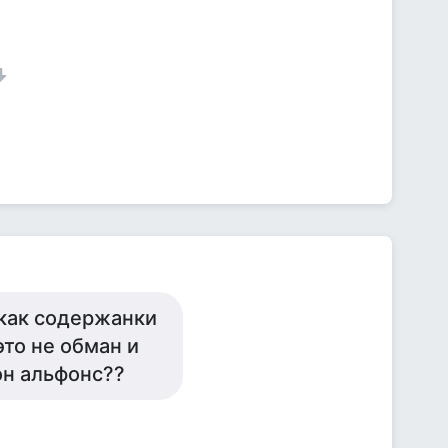
 как содержанки
это не обман и
он альфонс??