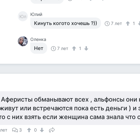
Юлий
Юл
Кинуть когото хочешь ?))
7 лет
1
Оленка
Нет
7 лет
1
 Аферисты обманывают всех , альфонсы они
 живут или встречаются пока есть деньги ) и 
то с них взять если женщина сама знала что 
 лет
3
0