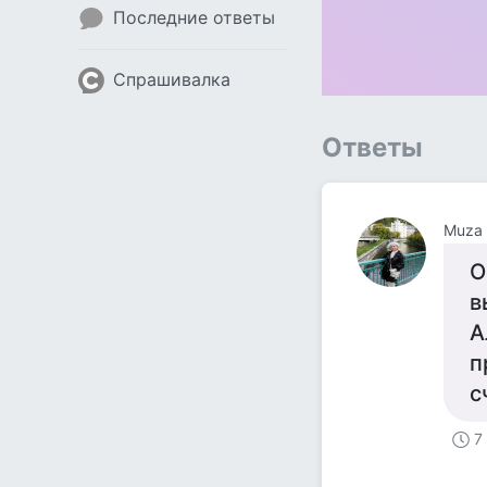
Последние ответы
Спрашивалка
Ответы
Muza
О
в
А
п
с
7