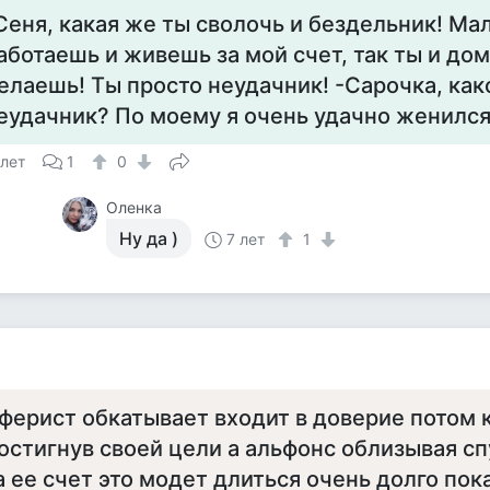
Сеня, какая же ты сволочь и бездельник! Мал
аботаешь и живешь за мой счет, так ты и дом
елаешь! Ты просто неудачник! -Сарочка, как
еудачник? По моему я очень удачно женился
 лет
1
0
Оленка
Ну да )
7 лет
1
ферист обкатывает входит в доверие потом 
остигнув своей цели а альфонс облизывая с
а ее счет это модет длиться очень долго пок