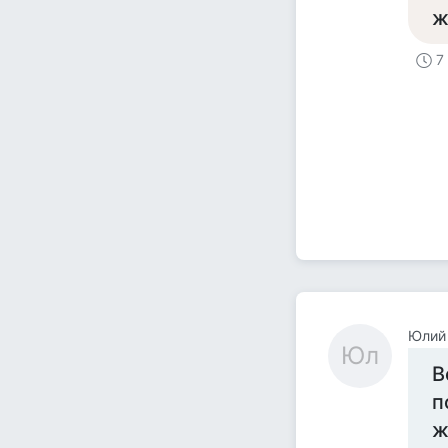
ж
7
Юлий
Юл
В
п
ж