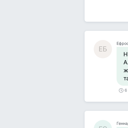
Ефро
ЕБ
Н
А
ж
т
6
Генна