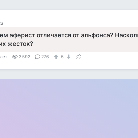
ка
ем аферист отличается от альфонса? Наскол
их жесток?
 лет
2 592
276
5