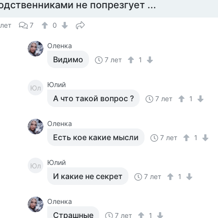
одственниками не попрезгует ...
 лет
7
0
Оленка
Видимо
7 лет
1
Юлий
Юл
А что такой вопрос ?
7 лет
1
Оленка
Есть кое какие мысли
7 лет
1
Юлий
Юл
И какие не секрет
7 лет
1
Оленка
Страшные
7 лет
1