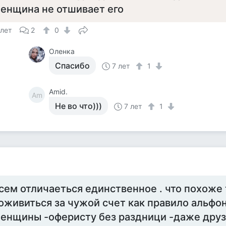
енщина не отшивает его
 лет
2
0
Оленка
Спасибо
7 лет
1
Amid.
Am
Не во что)))
7 лет
1
сем отличаеться единственное . что похоже 
оживиться за чужой счет как правило альфон
енщины -оферисту без раздници -даже друз