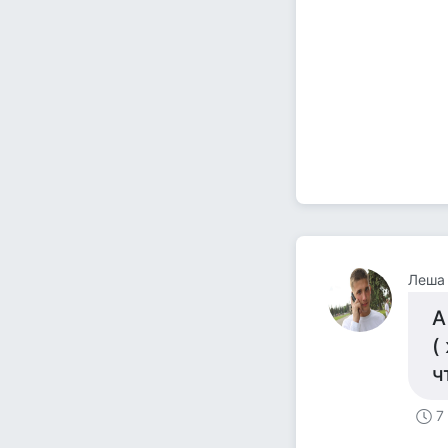
Леша
А
(
ч
7