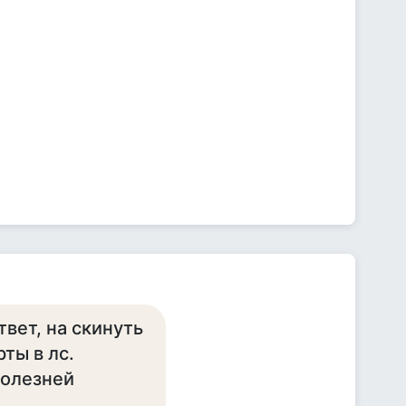
твет, на скинуть
ты в лс.
болезней