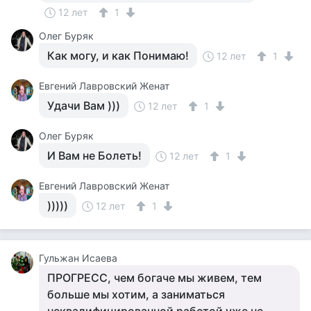
12 лет
1
Олег Буряк
Как могу, и как Понимаю!
12 лет
1
Евгений Лавровский Женат
Удачи Вам )))
12 лет
1
Олег Буряк
И Вам не Болеть!
12 лет
1
Евгений Лавровский Женат
)))))
12 лет
1
Гульжан Исаева
ПРОГРЕСС, чем богаче мы живем, тем
больше мы хотим, а заниматься