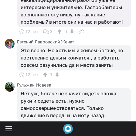
неквалифицированной работой уже не
интересно и унизительно. Гастробайтеры
восполняют эту нишу, ну так какие
проблемы? в итоге они на нас и работают!
12 лет
3
0
Евгений Лавровский Женат
Это верно. Но хоть мы и живем богаче, но
постепенно деньги кончатся., а работать
совсем разучились да и места заняты
12 лет
1
Гульжан Исаева
Нет уж, богаче не значит сидеть сложа
руки и седеть есть, нужно
самосовершенствоваться. Только
движение в перед, и на йоту назад.
12 лет
1
Евгений Лавровский Женат