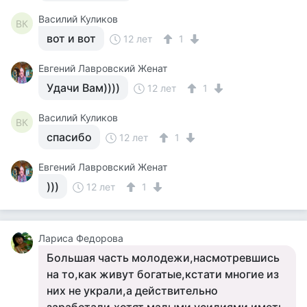
Василий Куликов
ВК
вот и вот
12 лет
1
Евгений Лавровский Женат
Удачи Вам))))
12 лет
1
Василий Куликов
ВК
спасибо
12 лет
1
Евгений Лавровский Женат
)))
12 лет
1
Лариса Федорова
Большая часть молодежи,насмотревшись
на то,как живут богатые,кстати многие из
них не украли,а действительно