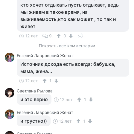
кто хочет отдыхать пусть отдыхает, ведь
мы живем в такое время, на
выживаемость,кто как может , то так и
живет
12 лет
9
0
Показать все комментарии
Евгений Лавровский Женат
Источник дохода есть всегда: бабушка,
мама, жена...
12 лет
1
Светлана Рылова
и это верно
12 лет
1
Евгений Лавровский Женат
и грустно))
12 лет
1
Светлана Рылова