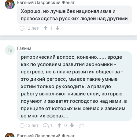
Евгений Лавровский Женат
Хорошо, но лучше без национализма и
превосходства русских людей над другими
12 лет
1
Галина
Га
риторический вопрос, конечно...... вроде
как по условиям развития экономики -
прогресс, но в плане развития общества -
это дикий регресс, мы все такие умные
хотим только руководить, а грязную
работу выполняют низшие слои, которые
поумеют и захватят господство над нами, в
принципе от которых мы сейчас и зависим
во многих сферах...
12 лет
1
0
Евгений Лавровский Женат