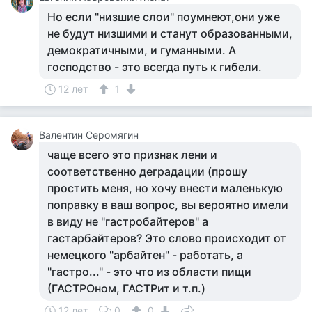
Но если "низшие слои" поумнеют,они уже
не будут низшими и станут образованными,
демократичными, и гуманными. А
господство - это всегда путь к гибели.
12 лет
1
Валентин Серомягин
чаще всего это признак лени и
соответственно деградации (прошу
простить меня, но хочу внести маленькую
поправку в ваш вопрос, вы вероятно имели
в виду не "гастробайтеров" а
гастарбайтеров? Это слово происходит от
немецкого "арбайтен" - работать, а
"гастро..." - это что из области пищи
(ГАСТРОном, ГАСТРит и т.п.)
12 лет
0
0