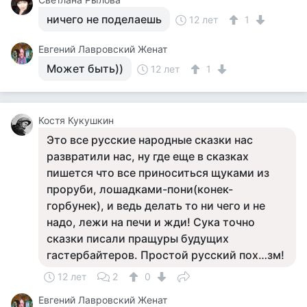
ничего не поделаешь
12 лет
1
Евгений Лавровский Женат
Может быть))
12 лет
1
Костя Кукушкин
Это все русские народные сказки нас
развратили нас, ну где еще в сказках
пишется что все приноситься щуками из
проруби, лошадками-пони(конек-
горбунек), и ведь делать то ни чего и не
надо, лежи на печи и жди! Сука точно
сказки писали пращуры будущих
гастербайтеров. Простой русский пох…зм!
12 лет
2
0
Евгений Лавровский Женат