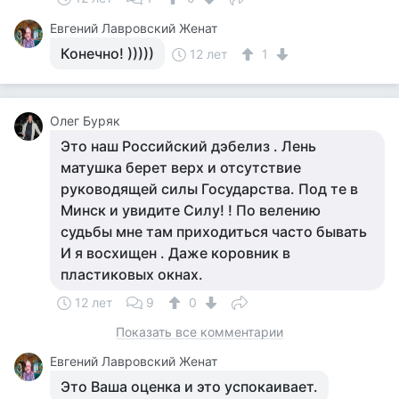
Евгений Лавровский Женат
Конечно! )))))
12 лет
1
Олег Буряк
Это наш Российский дэбелиз . Лень
матушка берет верх и отсутствие
руководящей силы Государства. Под те в
Минск и увидите Силу! ! По велению
судьбы мне там приходиться часто бывать
И я восхищен . Даже коровник в
пластиковых окнах.
12 лет
9
0
Показать все комментарии
Евгений Лавровский Женат
Это Ваша оценка и это успокаивает.