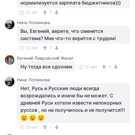
нормализуется зарплата бюджетников)))
12 лет
1
Нина Логвинова
Вы, Евгений, верите, что сменится
система? Мне что-то верится с трудом!
12 лет
1
Евгений Лавровский Женат
Ну тогда все сдохнем
12 лет
1
Нина Логвинова
Нет, Русь и Русские люди всегда
возрождались и иначе бы не может. С
древней Руси хотели извести непокорных
руссов , но не получилось и не получится!!!
12 лет
1