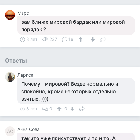
Марс
вам ближе мировой бардак или мировой
порядок ?
8 лет
237
16
1
Ответы
Лариса
Почему - мировой? Везде нормально и
спокойно, кроме некоторых отдельно
взятых. ))))
8 лет
0
0
Анна Сова
АС
так это уже присутствует и то и то. А