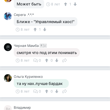
Может быть
8 лет
1
Серега .*.*.*
Ближе - "Управляемый хаос!"
8 лет
1
Черная Мамба 🇷🇺
смотря что под этим понимать
8 лет
0
0
Ольга Куриленко
та ну нах.лучше бардак
8 лет
0
0
Владимир
Вл