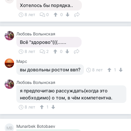
Хотелось бы порядка..
8 лет
0
0
Любовь Волынская
Всё "здорово"(((......
8 лет
2
0
Марс
вы довольны ростом ввп?
8 лет
1
Любовь Волынская
я предпочитаю рассуждать(когда это
необходимо) о том, в чём компетентна.
8 лет
1
Munarbek Botobaev
MB