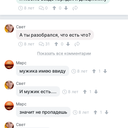
8 лет
0
0
Свет
А ты разобрался, что есть что?
8 лет
31
0
Показать все комментарии
Марс
мужика имею ввиду
8 лет
1
Свет
И мужик есть....
8 лет
1
Марс
значит не пропадешь
8 лет
1
Свет