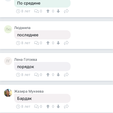
По средине
8 лет
0
0
Людмила
Лю
последнее
8 лет
0
0
Лена Готоева
ЛГ
порядок
8 лет
0
0
Жазира Мукеева
Бардак
8 лет
0
0