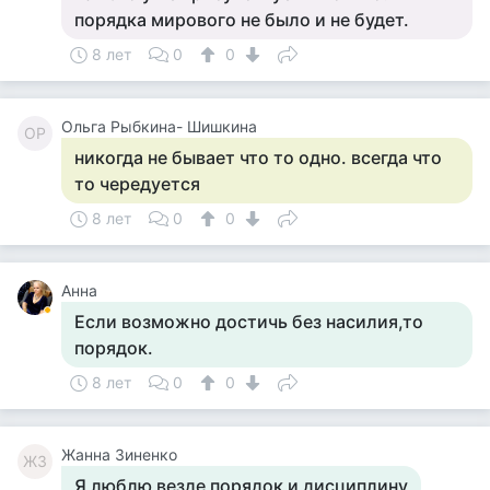
порядка мирового не было и не будет.
8 лет
0
0
Ольга Рыбкина- Шишкина
ОР
никогда не бывает что то одно. всегда что
то чередуется
8 лет
0
0
Анна
Если возможно достичь без насилия,то
порядок.
8 лет
0
0
Жанна Зиненко
ЖЗ
Я люблю везде порядок и дисциплину