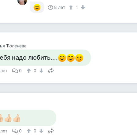
8 лет
1
ья Тюленева
ебя надо любить....
 лет
0
0
 лет
0
0