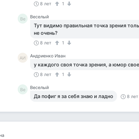
8 лет
1
Веселый
Ве
Тут видимо правильная точка зрения тол
не очень?
8 лет
1
Андриенко Иван
АИ
у каждого своя точка зрения, а юмор сво
8 лет
1
Веселый
Ве
Да пофиг я за себя знаю и ладно
8 лет
на