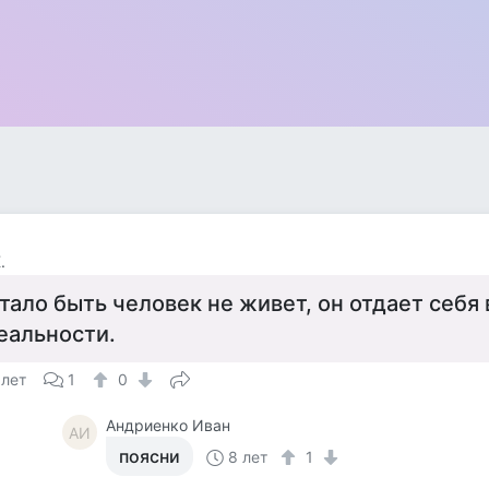
.
тало быть человек не живет, он отдает себя 
еальности.
 лет
1
0
Андриенко Иван
АИ
поясни
8 лет
1