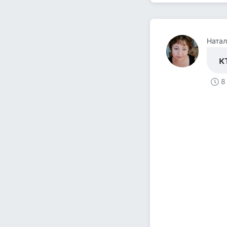
Натал
к
8