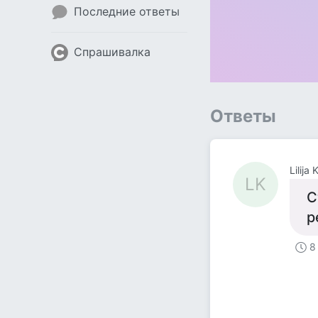
Последние ответы
Спрашивалка
Ответы
Lilija K
LK
С
р
8