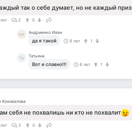
аждый так о себе думает, но не каждый приз
 лет
2
0
Андриенко Иван
АИ
да я такой
8 лет
1
Татьяна
Та
Вот и славно!!!
8 лет
1
 Коновалова
ам себя не похвалишь ни кто не похвалит
 лет
3
0