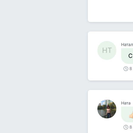
Натал
НТ
С
8
Ната
8