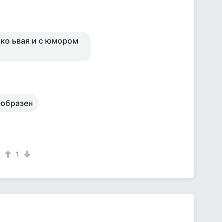
ько ьвая и с юмором
еобразен
1