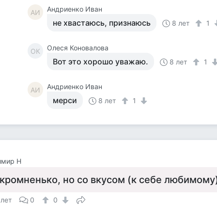
Андриенко Иван
АИ
не хвастаюсь, признаюсь
8 лет
1
Олеся Коновалова
ОК
Вот это хорошо уважаю.
8 лет
1
Андриенко Иван
АИ
мерси
8 лет
1
имир Н
кромненько, но со вкусом (к себе любимому
 лет
0
0