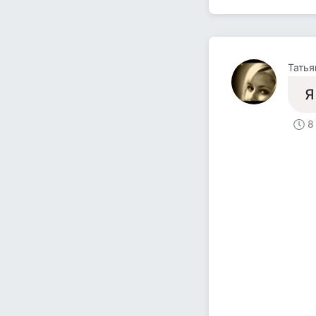
Татья
Я
8