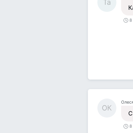
Та
К
8
Олеся
ОК
С
8