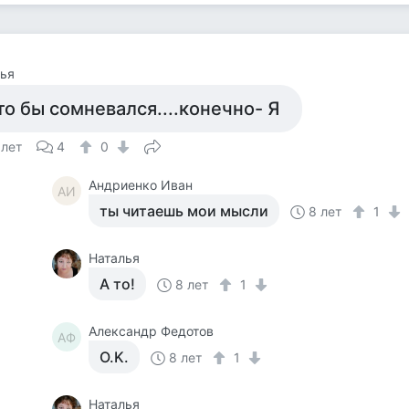
ья
то бы сомневался....конечно- Я
 лет
4
0
Андриенко Иван
АИ
ты читаешь мои мысли
8 лет
1
Наталья
А то!
8 лет
1
Александр Федотов
АФ
O.K.
8 лет
1
Наталья