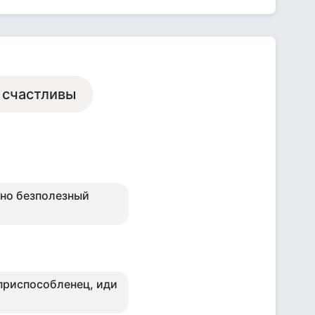
ы счастливы
но безполезный
 приспособленец, иди