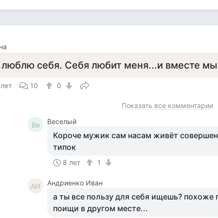
на
 люблю себя. Себя любит меня...и вместе м
 лет
10
0
Показать все комментарии
Веселый
Ве
Короче мужик сам насам живёт совершен
типок
8 лет
1
Андриенко Иван
АИ
а ты все пользу для себя ищешь? похоже
поищи в другом месте...