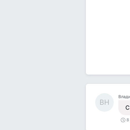
Влад
ВН
С
8