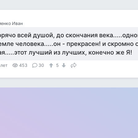
иенко Иван
орячо всей душой, до скончания века.....одн
емле человека.....он - прекрасен! и скромно 
ая.....этот лучший из лучших, конечно же Я!
 лет
453
30
5