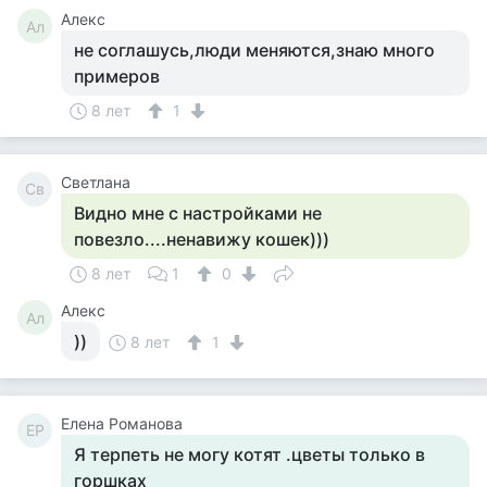
Алекс
Ал
не соглашусь,люди меняются,знаю много
примеров
8 лет
1
Светлана
Св
Видно мне с настройками не
повезло....ненавижу кошек)))
8 лет
1
0
Алекс
Ал
))
8 лет
1
Елена Романова
ЕР
Я терпеть не могу котят .цветы только в
горшках