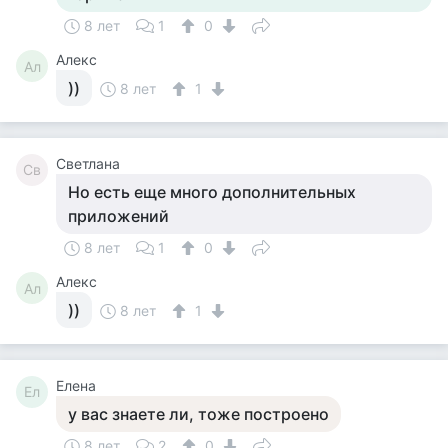
8 лет
1
0
Алекс
Ал
))
8 лет
1
Светлана
Св
Но есть еще много дополнительных
приложений
8 лет
1
0
Алекс
Ал
))
8 лет
1
Елена
Ел
у вас знаете ли, тоже построено
8 лет
2
0