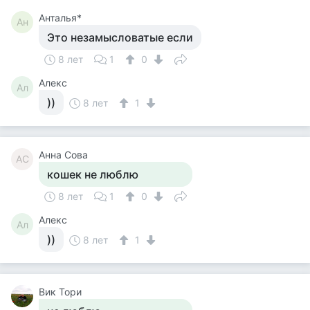
Анталья*
Ан
Это незамысловатые если
8 лет
1
0
Алекс
Ал
))
8 лет
1
Анна Сова
АС
кошек не люблю
8 лет
1
0
Алекс
Ал
))
8 лет
1
Вик Тори