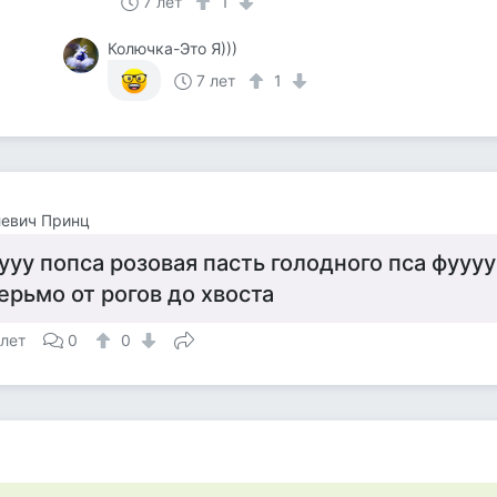
7 лет
1
Колючка-Это Я)))
7 лет
1
левич Принц
ууу попса розовая пасть голодного пса фууу
ерьмо от рогов до хвоста
 лет
0
0