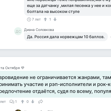
еще за датчанку ,милая песенка у нее и 
болтала на высоком стуле
7 лет
1
Диана Соловкова
ДС
Да. Россия дала норвежцам 10 баллов.
та Октября 💜
вровидение не ограничивается жанрами, там
ринимать участие и рэп-исполнители и рок-
редпочтение отдаётся, судя по всему, попул
 лет
1
0