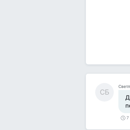
Светл
СБ
Д
п
7