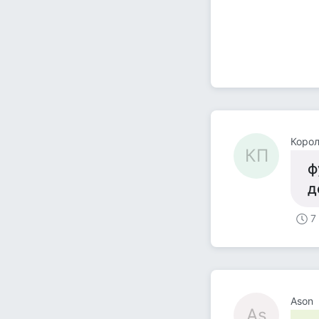
Коро
КП
ф
д
7
Ason
As