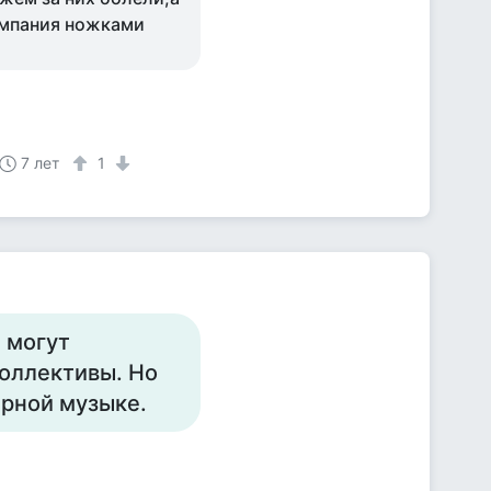
компания ножками
7 лет
1
 могут
коллективы. Но
ярной музыке.