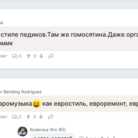
ей
 стиле педиков.Там же гомосятина.Даже орга
омик
 лет
0
0
r Bending Rodriguez
вромузыка
как евростиль, евроремонт, евр
 лет
2
0
Колючка-Это Я)))