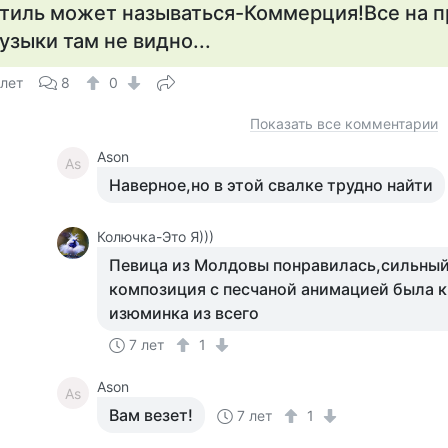
тиль может называться-Коммерция!Все на 
узыки там не видно...
 лет
8
0
Показать все комментарии
Ason
As
Наверное,но в этой свалке трудно найти
Колючка-Это Я)))
Певица из Молдовы понравилась,сильный
композиция с песчаной анимацией была к
изюминка из всего
7 лет
1
Ason
As
Вам везет!
7 лет
1