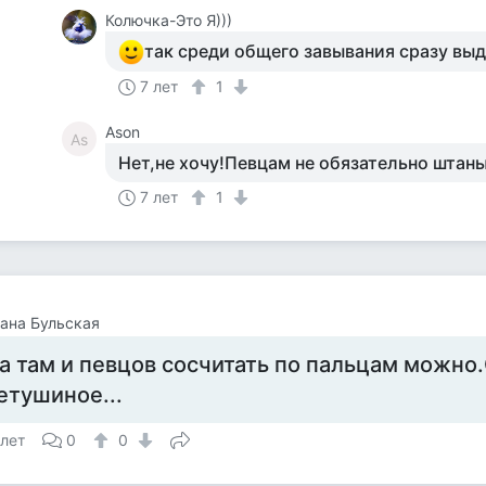
Колючка-Это Я)))
так среди общего завывания сразу вы
7 лет
1
Ason
As
Нет,не хочу!Певцам не обязательно штан
7 лет
1
ана Бульская
а там и певцов сосчитать по пальцам можн
етушиное...
 лет
0
0