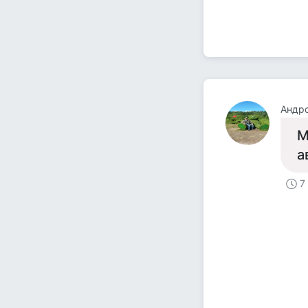
Андр
М
а
7