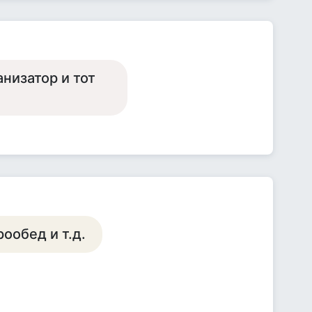
низатор и тот
ообед и т.д.