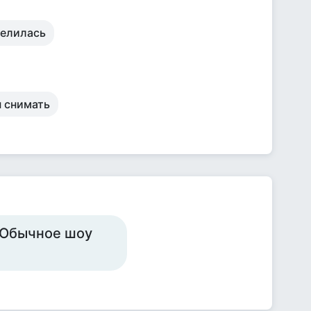
делилась
ы снимать
о.Обычное шоу