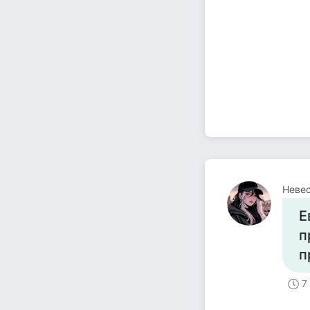
Невес
Е
п
п
7