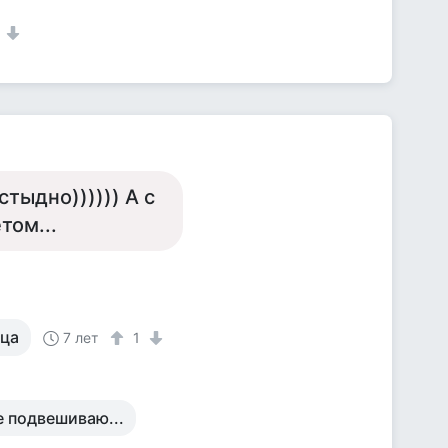
1
тыдно)))))) А с
том...
йца
7 лет
1
е подвешиваю...