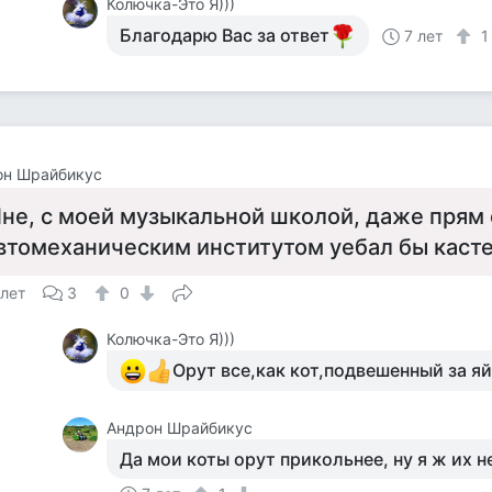
Колючка-Это Я)))
Благодарю Вас за ответ
7 лет
он Шрайбикус
не, с моей музыкальной школой, даже прям с
втомеханическим институтом уебал бы касте
 лет
3
0
Колючка-Это Я)))
Орут все,как кот,подвешенный за я
Андрон Шрайбикус
Да мои коты орут прикольнее, ну я ж их н