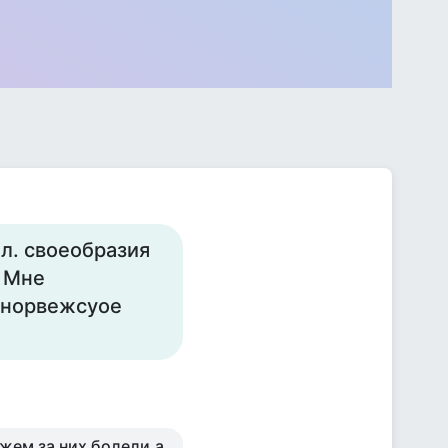
л. своеобразия
. Мне
- норвежсуое
жем за них болели,а