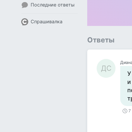
Последние ответы
Спрашивалка
Ответы
Диан
ДС
У
и
п
т
7