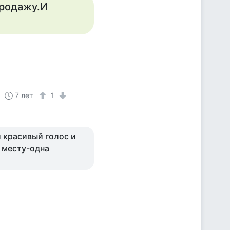
продажу.И
7 лет
1
 красивый голос и
 месту-одна