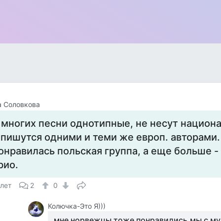
а Соловкова
 многих песни однотипные, не несут национа
 пишутся одними и теми же европ. авторами
онравилась польская группа, а еще больше 
рио.
 лет
2
0
Колючка-Это Я)))
мне норвежцы тоже понравились,мы с му