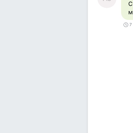
С
м
7