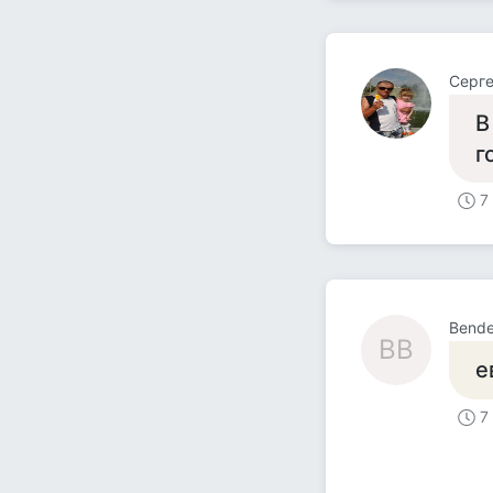
Серг
В
г
7
Bende
BB
е
7