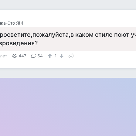
ка-Это Я)))
росветите,пожалуйста,в каком стиле поют у
вровидения?
 лет
447
54
1