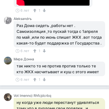
6 лет
1
Aleksandrъ
Раз Дома сидеть ,работы нет .
Самоизоляция ,то пускай тогда с 1апреля
по май ,или по июнь спишет ЖКХ .вот тогда
какая-то будет поддержка от Государства .
6 лет
1
Мира Донна
так никто то не против против только те
кто ЖКХ насчитывает и куш с этого имеет
6 лет
1
Vot Imenno) Rhfcjdcrbq
ну когда уже люди перестанут удивляться
тому что в дурдоме свои порядки , и