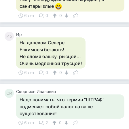
санитары злые
6 лет
0
0
Ир
Ир
На далёком Севере
Ескимосы бегають!
Не сломя башку, рысцой...
Очинь медленной трусцой!
6 лет
0
0
Скорпион Иванович
СИ
Надо понимать, что термин "ШТРАФ"
подменяет собой налог на ваше
существование!
6 лет
2
0