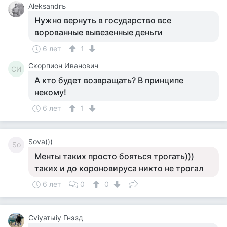
Aleksandrъ
Нужно вернуть в государство все
ворованные вывезенные деньги
6 лет
1
Скорпион Иванович
СИ
А кто будет возвращать? В принципе
некому!
6 лет
1
Sova)))
So
Менты таких просто бояться трогать)))
таких и до короновируса никто не трогал
6 лет
0
0
Cviyатыiy Гнэзд