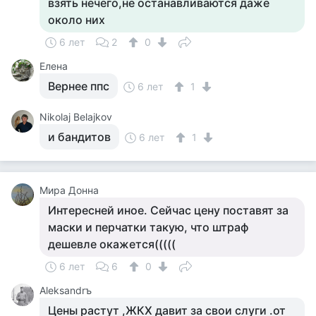
взять нечего,не останавливаются даже
около них
6 лет
2
0
Елена
Вернее ппс
6 лет
1
Nikolaj Belajkov
и бандитов
6 лет
1
Мира Донна
Интересней иное. Сейчас цену поставят за
маски и перчатки такую, что штраф
дешевле окажется(((((
6 лет
6
0
Aleksandrъ
Цены растут ,ЖКХ давит за свои слуги .от