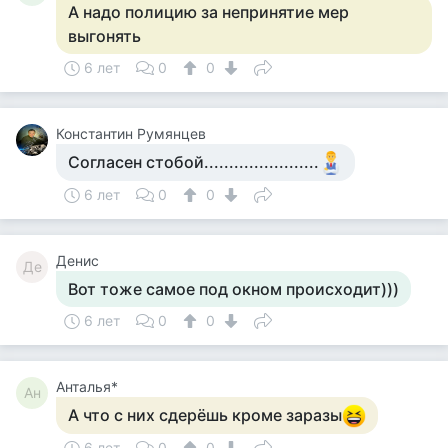
А надо полицию за непринятие мер
выгонять
6 лет
0
0
Константин Румянцев
Согласен стобой.......................
6 лет
0
0
Денис
Де
Вот тоже самое под окном происходит)))
6 лет
0
0
Анталья*
Ан
А что с них сдерëшь кроме заразы
6 лет
0
0