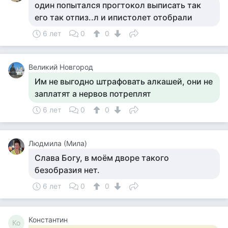
один попытался прогтокол выписать так
его так отпиз..л и ипистолет отобрали
6 лет
0
0
Великий Новгород
Им не выгодно штрафовать алкашей, они не
заплатят а нервов потреплят
6 лет
0
0
Людмила (Мила)
Слава Богу, в моём дворе такого
безобразия нет.
6 лет
0
0
Константин
Ко