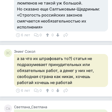
люмпенов не такой уж большой.
Но сказано еще Салтыковым-Щедриным:
«Строгость российских законов
смягчается необязательностью их
исполнения»
6 лет
0
0
Энинг Сокол
ЭС
а за что их штрафовать то?) статья не
подразумевает принудительных или
обязательных работ, а денег у них нет,
свободная страна как никак, хочешь
работай хочешь не работай
6 лет
0
0
Светлана_Светлана
Св