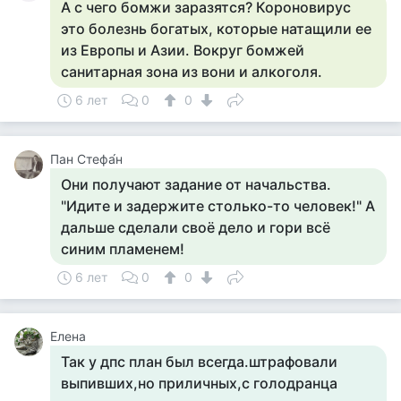
А с чего бомжи заразятся? Короновирус
это болезнь богатых, которые натащили ее
из Европы и Азии. Вокруг бомжей
санитарная зона из вони и алкоголя.
6 лет
0
0
Пан Стефа́н
Они получают задание от начальства.
"Идите и задержите столько-то человек!" А
дальше сделали своё дело и гори всё
синим пламенем!
6 лет
0
0
Елена
Так у дпс план был всегда.штрафовали
выпивших,но приличных,с голодранца