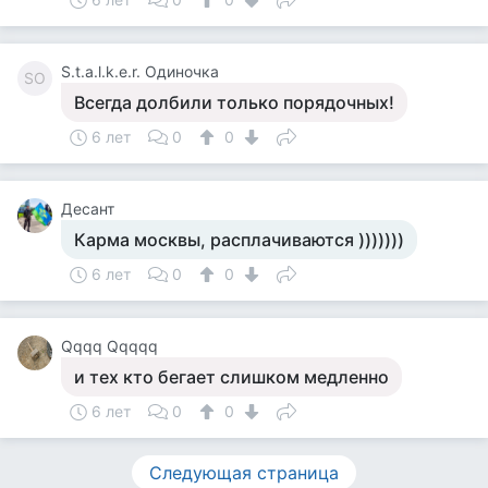
S.t.a.l.k.e.r. Одиночка
SО
Всегда долбили только порядочных!
6 лет
0
0
Десант
Карма москвы, расплачиваются )))))))
6 лет
0
0
Qqqq Qqqqq
и тех кто бегает слишком медленно
6 лет
0
0
Следующая страница