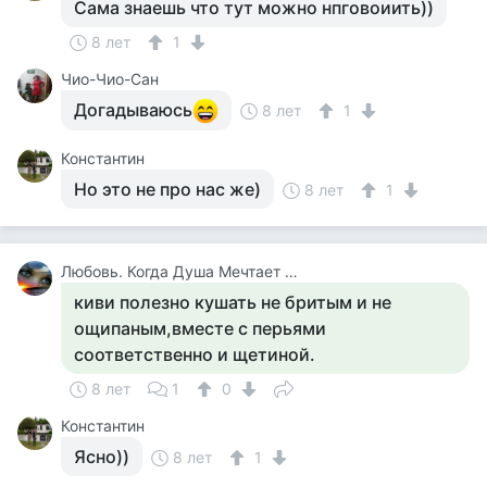
Сама знаешь что тут можно нпговоиить))
8 лет
1
Чио-Чио-Сан
Догадываюсь
8 лет
1
Константин
Но это не про нас же)
8 лет
1
Любовь. Когда Душа Мечтает И Поет, Какая Разница, Какой Тебе Сейчас Год
киви полезно кушать не бритым и не
ощипаным,вместе с перьями
соответственно и щетиной.
8 лет
1
0
Константин
Ясно))
8 лет
1