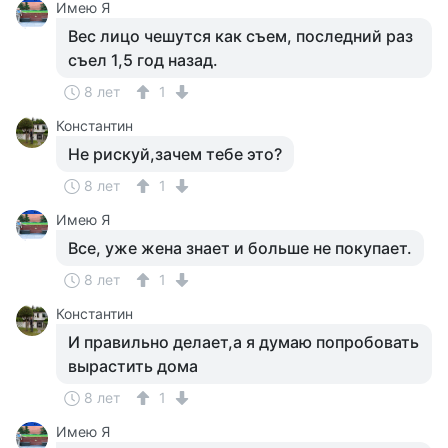
Имею Я
Вес лицо чешутся как съем, последний раз
съел 1,5 год назад.
8 лет
1
Константин
Не рискуй,зачем тебе это?
8 лет
1
Имею Я
Все, уже жена знает и больше не покупает.
8 лет
1
Константин
И правильно делает,а я думаю попробовать
вырастить дома
8 лет
1
Имею Я