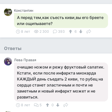
Константин
А перед тем,как съесть киви,вы его бреете
или ощипыааете?
8 лет
2 300
393
6
Ответы
Лева Правая
очищаю ножом и режу фруктовый салатик.
Кстати, если после инфаркта миокарда
КАЖДЫЙ день съедать 2 киви, то рубец на
сердце станет эластичным и почти не
заметным и новый инфаркт может и не
развиться.
8 лет
5
0