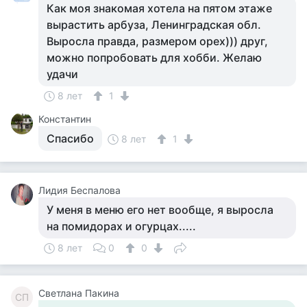
Как моя знакомая хотела на пятом этаже
вырастить арбуза, Ленинградская обл.
Выросла правда, размером орех))) друг,
можно попробовать для хобби. Желаю
удачи
8 лет
1
Константин
Спасибо
8 лет
1
Лидия Беспалова
У меня в меню его нет вообще, я выросла
на помидорах и огурцах.....
8 лет
0
0
Светлана Пакина
СП