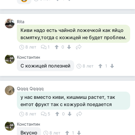
Rita
Киви надо есть чайной ложечкой как яйцо
всмятку,тогда с кожицей не будет проблем.
8 лет
1
0
Константин
С кожицей полезней
8 лет
1
Qqqq Qqqqq
у нас вместо киви, кишмиш растет, так
ентот фрукт так с кожурой поедается
8 лет
5
0
Константин
Вкусно
8 лет
1