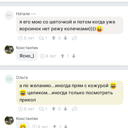
Нэтали ---
Н-
я его мою со шеточкой и потом когда уже
ворсинок нет режу колечками))))
8 лет
1
0
Константин
Ясно_)
8 лет
1
Ольга
Ол
а по желанию...иногда прям с кожурой
целиком...иногда только посмотреть
прикол
8 лет
1
0
Константин
8 лет
1