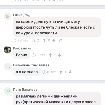
Елена //////
Е/
на самом деле нужно счищать эту
шероховатость чуть ли не блеска и есть с
кожурой..полезности..
8 лет
2
0
Константин
Верно
8 лет
1
Валентина Счастливая
ВС
а я не знала
8 лет
1
Петр Васильев
ПВ
размягчаю легкими движениями
рук(эротический массаж) и целую в засос,