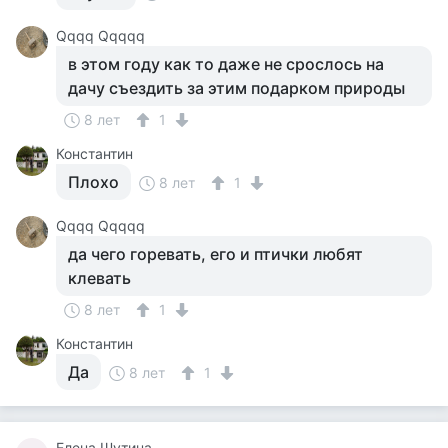
Qqqq Qqqqq
в этом году как то даже не срослось на
дачу съездить за этим подарком природы
8 лет
1
Константин
Плохо
8 лет
1
Qqqq Qqqqq
да чего горевать, его и птички любят
клевать
8 лет
1
Константин
Да
8 лет
1
Елена Шутина