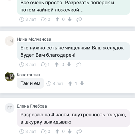
Все очень просто. Разрезать поперек и
потом чайной ложечкой...
8 лет
0
0
Нина Молчанова
НМ
Его нужно есть не чищенным.Ваш желудок
будет Вам благодарен!
8 лет
1
0
Константин
Так и ем
8 лет
1
Елена Глебова
ЕГ
Разрезаю на 4 части, внутренность съедаю,
а шкурку выкидываю
8 лет
0
0