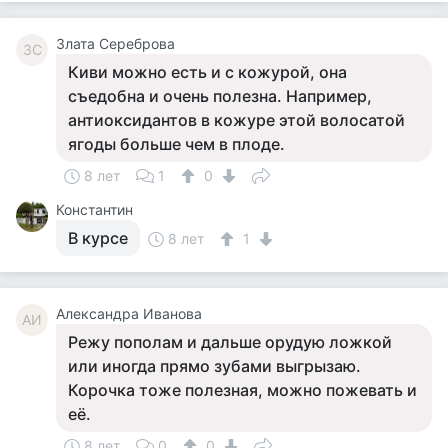
Злата Сереброва
ЗС
Киви можно есть и с кожурой, она
съедобна и очень полезна. Например,
антиоксидантов в кожуре этой волосатой
ягоды больше чем в плоде.
8 лет
1
0
Константин
В курсе
8 лет
1
Александра Иванова
АИ
Режу пополам и дальше орудую ложкой
или иногда прямо зубами выгрызаю.
Корочка тоже полезная, можно пожевать и
её.
8 лет
0
0