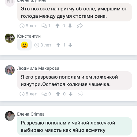
ЕШ
Это похоже на притчу об осле, умершим от
голода между двумя стогами сена.
8 лет
1
0
Константин
8 лет
1
Людмила Макарова
Я его разрезаю пополам и ем ложечкой
изнутри.Остаётся колючая чашечка.
8 лет
0
0
Елена Crimea
Разрезаю пополам и чайной ложечкой
выбираю мякоть как яйцо всмятку