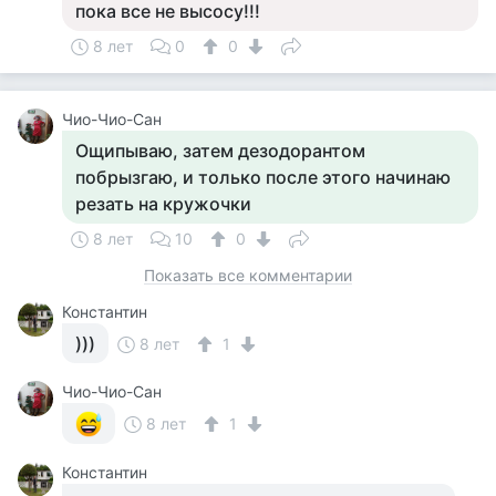
пока все не высосу!!!
8 лет
0
0
Чио-Чио-Сан
Ощипываю, затем дезодорантом
побрызгаю, и только после этого начинаю
резать на кружочки
8 лет
10
0
Показать все комментарии
Константин
)))
8 лет
1
Чио-Чио-Сан
8 лет
1
Константин