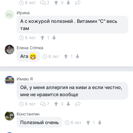
8 лет
2
0
Ирина
Ир
А с кожурой полезней . Витамин "С" весь
там
8 лет
1
Елена Crimea
Ага
8 лет
1
Имею Я
Ой, у меня аллергия на киви а если честно,
мне не нравится вообще
8 лет
7
0
Константин
Полезный очень
8 лет
1