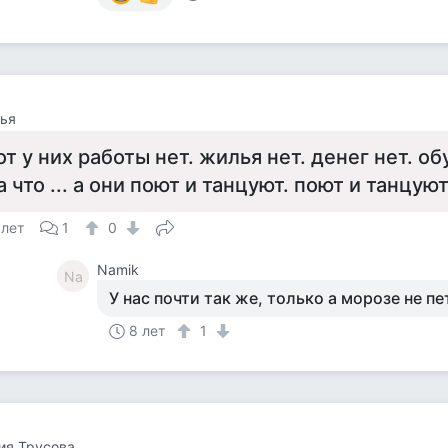
ья
от у них работы нет. жилья нет. денег нет. о
а что ... а они поют и танцуют. поют и танцуют.
 лет
1
0
Namik
Na
У нас почти так же, только а морозе не пет
8 лет
1
ия Трусова