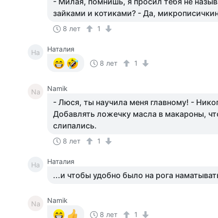
- Милая, помнишь, я просил тебя не назы
зайками и котиками? - Да, микрописичкин.
8 лет
1
Наталия
На
8 лет
1
Namik
Na
- Люся, ты научила меня главному! - Никог
Добавлять ложечку масла в макароны, чт
слипались.
8 лет
1
Наталия
На
...и чтобы удобно было на рога наматыват
Namik
Na
8 лет
1