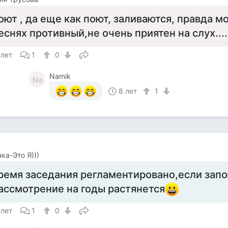
оют , да еще как поют, заливаются, правда мо
еснях противный,не очень приятен на слух....
 лет
1
0
Namik
Na
8 лет
1
ка-Это Я)))
ремя заседания регламентировано,если запо
ассмотрение на годы растянется
 лет
1
0