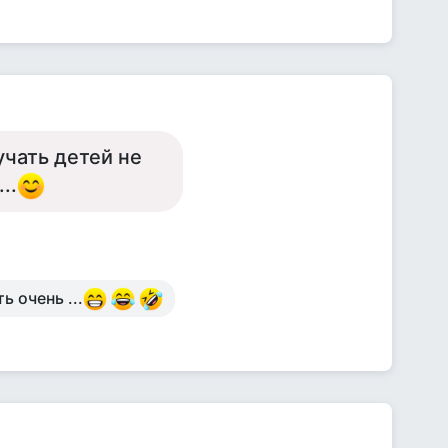
бучать детей не
..
ь очень ...