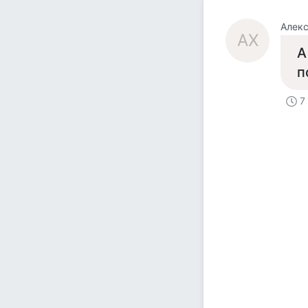
Алекс
АХ
А
п
7