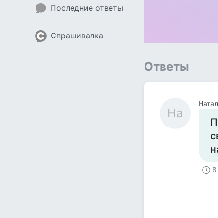
Последние ответы
Спрашивалка
Ответы
Натал
На
П
с
н
8