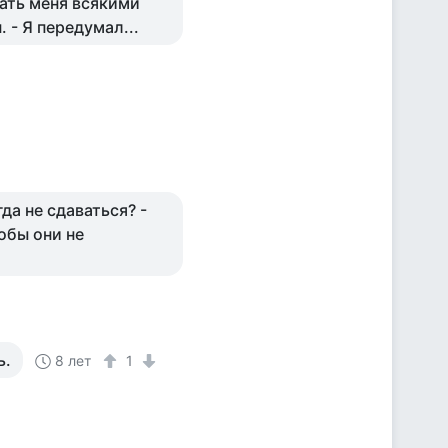
вать меня всякими
 - Я передумал...
да не сдаваться? -
обы они не
ь.
8 лет
1