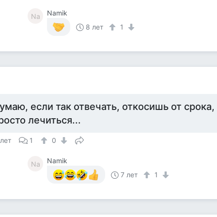
Namik
Na
8 лет
1
умаю, если так отвечать, откосишь от срока,
росто лечиться...
 лет
1
0
Namik
Na
7 лет
1