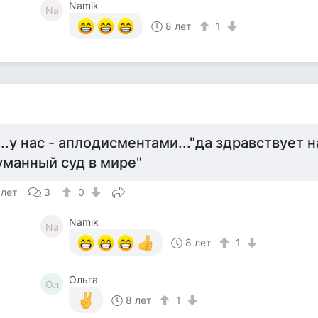
Namik
Na
8 лет
1
а
...у нас - аплодисментами..."да здравствует 
уманный суд в мире"
 лет
3
0
Namik
Na
8 лет
1
Ольга
Ол
8 лет
1