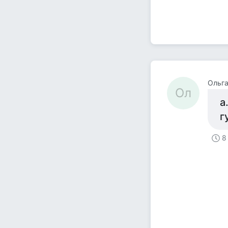
Ольг
Ол
а
г
8