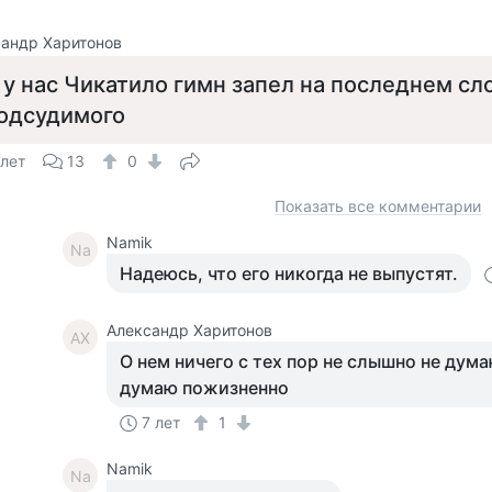
андр Харитонов
 у нас Чикатило гимн запел на последнем сл
одсудимого
 лет
13
0
Показать все комментарии
Namik
Na
Надеюсь, что его никогда не выпустят.
Александр Харитонов
АХ
О нем ничего с тех пор не слышно не дума
думаю пожизненно
7 лет
1
Namik
Na