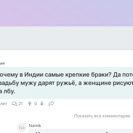
ия
очему в Индии самые крепкие браки? Да пот
вадьбу мужу дарят ружьё, а женщине рисуют
а лбу.
 лет
21
0
Показать все комментарии
Namik
Na