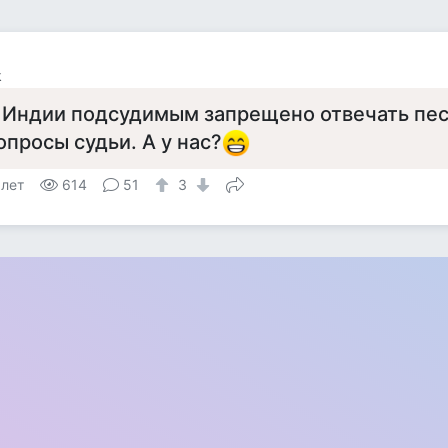
k
 Индии подсудимым запрещено отвечать пес
опросы судьи. А у нас?
 лет
614
51
3