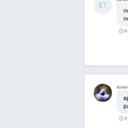
ЕТ
п
п
8
Колюч
в
р
8