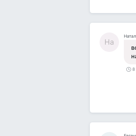
Натал
На
в
н
8
Евген