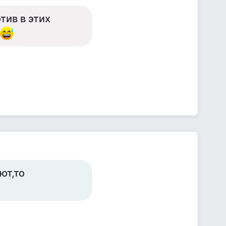
тив в этих
ют,то