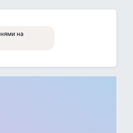
нями на