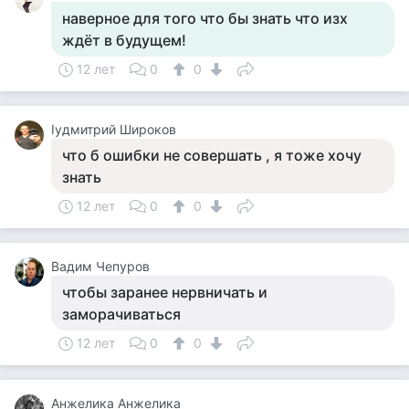
наверное для того что бы знать что изх
ждёт в будущем!
12 лет
0
0
Iyдмитрий Широков
что б ошибки не совершать , я тоже хочу
знать
12 лет
0
0
Вадим Чепуров
чтобы заранее нервничать и
заморачиваться
12 лет
0
0
Анжелика Анжелика