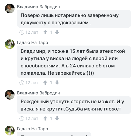
Владимир Забродин
Поверю лишь нотариально заверенному
документу с предсказанием .
12 лет
1
Гадаю На Таро
Владимир, я тоже в 15 лет была атеисткой
и крутила у виска на людей с верой или
способностями. А в 24 сильно об этом
пожалела. Не зарекайтесь:))))
12 лет
1
Владимир Забродин
Рождённый утонуть сгореть не может. И у
виска я не крутил.Судьба меня не гложет
12 лет
1
Гадаю На Таро