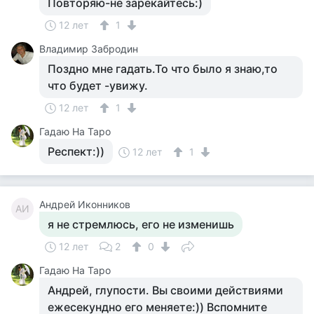
Повторяю-не зарекайтесь:)
12 лет
1
Владимир Забродин
Поздно мне гадать.То что было я знаю,то
что будет -увижу.
12 лет
1
Гадаю На Таро
Респект:))
12 лет
1
Андрей Иконников
АИ
я не стремлюсь, его не изменишь
12 лет
2
0
Гадаю На Таро
Андрей, глупости. Вы своими действиями
ежесекундно его меняете:)) Вспомните