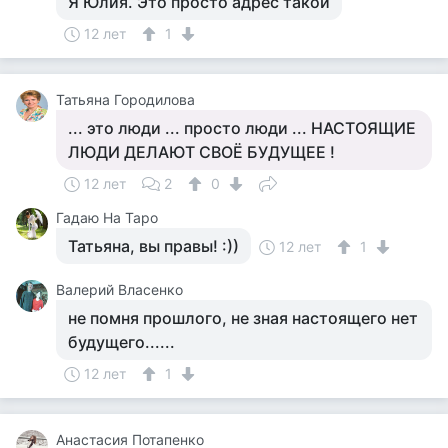
Я Юлия. Это просто адрес такой
12 лет
1
Татьяна Городилова
... это люди ... просто люди ... НАСТОЯЩИЕ
ЛЮДИ ДЕЛАЮТ СВОЁ БУДУЩЕЕ !
12 лет
2
0
Гадаю На Таро
Татьяна, вы правы! :))
12 лет
1
Валерий Власенко
не помня прошлого, не зная настоящего нет
будущего......
12 лет
1
Анастасия Потапенко