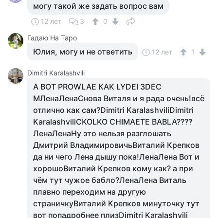
могу такой же задать вопрос вам
12 лет
3
0
Гадаю На Таро
Юлия, могу и не ответить
12 лет
1
Dimitri Karalashvili
A BOT PROWLAE KAK LYDEI 3DEC
MЛенаЛенаСнова Виталя и я рада очень!всё
отлично как сам?Dimitri KaralashviliDimitri
KaralashviliCKOLKO CHIMAETE BABLA????
ЛенаЛенаНу это нельзя разглошать
Дмитрий ВладимировичьВиталий Крепков
да ни чего Лена дышу пока!ЛенаЛена Вот и
хорошоВиталий Крепков кому как? а при
чём тут чужое бабло?ЛенаЛена Виталь
плавно переходим на другую
страничкуВиталий Крепков минуточку тут
вот попадробнее плизDimitri Karalashvili