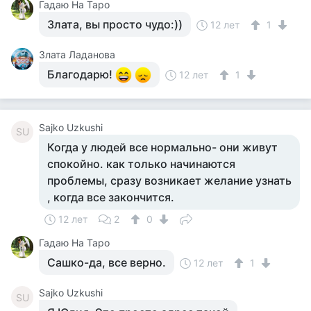
Гадаю На Таро
Злата, вы просто чудо:))
12 лет
1
Злата Ладанова
Благодарю!
12 лет
1
Sajko Uzkushi
SU
Когда у людей все нормально- они живут
спокойно. как только начинаются
проблемы, сразу возникает желание узнать
, когда все закончится.
12 лет
2
0
Гадаю На Таро
Сашко-да, все верно.
12 лет
1
Sajko Uzkushi
SU