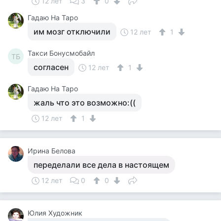
12 лет
3
0
Гадаю На Таро
им мозг отключили
12 лет
1
Такси Бонусмобайл
ТБ
согласен
12 лет
1
Гадаю На Таро
жаль что это возможно:((
12 лет
1
Ирина Белова
переделали все дела в настоящем
12 лет
0
0
Юлия Художник