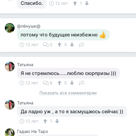
Спасибо.
12 лет
1
@лёнушк@
потому что будущее неизбежно
12 лет
0
0
Татьяна
Я не стремлюсь.....люблю сюрпризы )))
12 лет
8
0
Показать все комментарии
Татьяна
Да ладно уж , а то я засмущаюсь сейчас ))
12 лет
1
Гадаю На Таро