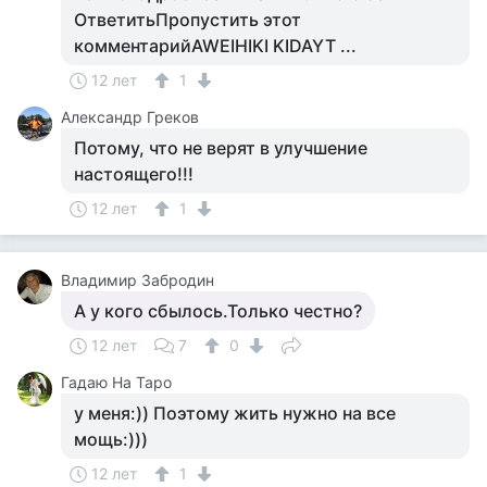
ОтветитьПропустить этот
комментарийAWEIHIKI KIDAYT ...
12 лет
1
Александр Греков
Потому, что не верят в улучшение
настоящего!!!
12 лет
1
Владимир Забродин
А у кого сбылось.Только честно?
12 лет
7
0
Гадаю На Таро
у меня:)) Поэтому жить нужно на все
мощь:)))
12 лет
1