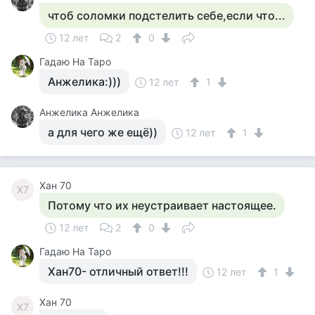
чтоб соломки подстелить себе,если что...
12 лет
2
0
Гадаю На Таро
Анжелика:)))
12 лет
1
Анжелика Анжелика
а для чего же ещё))
12 лет
1
Хан 70
Х7
Потому что их неустраивает настоящее.
12 лет
2
0
Гадаю На Таро
Хан70- отличный ответ!!!
12 лет
1
Хан 70
Х7