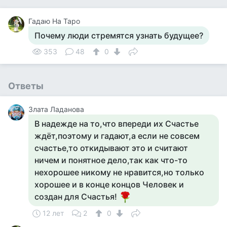
Гадаю На Таро
Почему люди стремятся узнать будущее?
353
48
0
Ответы
Злата Ладанова
В надежде на то,что впереди их Счастье
ждёт,поэтому и гадают,а если не совсем
счастье,то откидывают это и считают
ничем и понятное дело,так как что-то
нехорошее никому не нравится,но только
хорошее и в конце концов Человек и
создан для Счастья!
12 лет
2
0