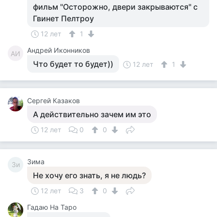
фильм "Осторожно, двери закрываются" с
Гвинет Пелтроу
12 лет
1
Андрей Иконников
АИ
Что будет то будет))
12 лет
1
Сeргeй Кaзaков
А действительно зачем им это
12 лет
0
0
Зима
Зи
Не хочу его знать, я не людь?
12 лет
3
0
Гадаю На Таро