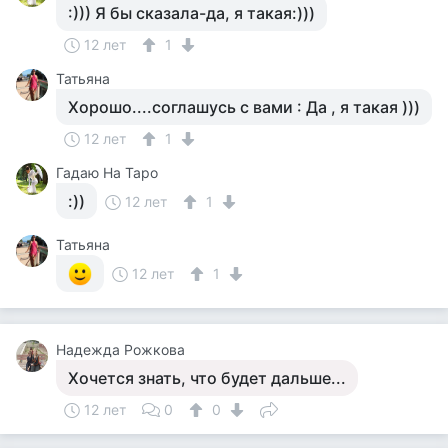
:))) Я бы сказала-да, я такая:)))
12 лет
1
Татьяна
Хорошо....соглашусь с вами : Да , я такая )))
12 лет
1
Гадаю На Таро
:))
12 лет
1
Татьяна
12 лет
1
Надежда Рожкова
Хочется знать, что будет дальше...
12 лет
0
0