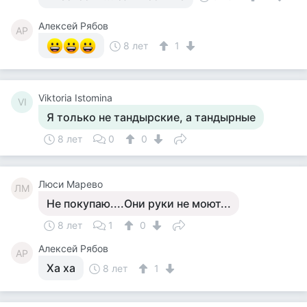
Алексей Рябов
АР
8 лет
1
Viktoria Istomina
VI
Я только не тандырские, а тандырные
8 лет
0
0
Люси Марево
ЛМ
Не покупаю....Они руки не моют...
8 лет
1
0
Алексей Рябов
АР
Ха ха
8 лет
1