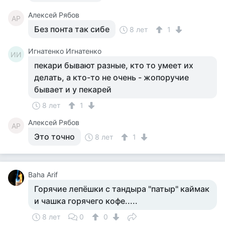
Алексей Рябов
АР
Без понта так сибе
8 лет
1
Игнатенко Игнатенко
ИИ
пекари бывают разные, кто то умеет их
делать, а кто-то не очень - жопоручие
бывает и у пекарей
8 лет
1
Алексей Рябов
АР
Это точно
8 лет
1
Baha Arif
Горячие лепёшки с тандыра "патыр" каймак
и чашка горячего кофе.....
8 лет
0
0