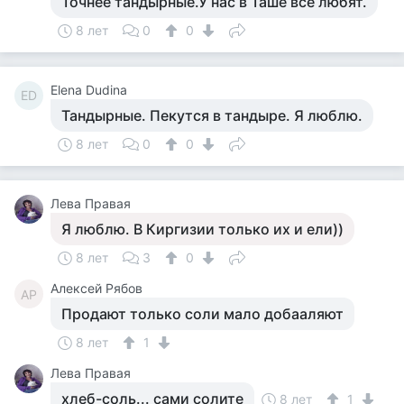
Точнее тандырные.У нас в Таше все любят.
8 лет
0
0
Elena Dudina
ED
Тандырные. Пекутся в тандыре. Я люблю.
8 лет
0
0
Лева Правая
Я люблю. В Киргизии только их и ели))
8 лет
3
0
Алексей Рябов
АР
Продают только соли мало добааляют
8 лет
1
Лева Правая
хлеб-соль... сами солите
8 лет
1