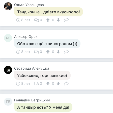
Ольга Усольцева
Тандырные...да!это вкусноооо!
8 лет
0
0
Алишер Орск
АО
Обожаю ещё с виноградом )))
8 лет
0
0
Сестрица Алёнушка
Узбекские, горяченькие)
8 лет
0
0
Геннадий Багрицкий
ГБ
А тандыр есть? У меня да!