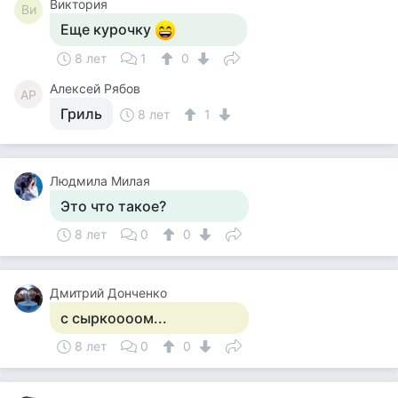
Виктория
Ви
Еще курочку
8 лет
1
0
Алексей Рябов
АР
Гриль
8 лет
1
Людмила Милая
Это что такое?
8 лет
0
0
Дмитрий Донченко
с сыркоооом...
8 лет
0
0