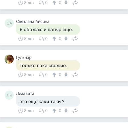
8 лет
0
0
Светлана Айсина
СА
Я обожаю и патыр еще.
8 лет
0
0
Гульнар
Только пока свежие.
8 лет
0
0
Лизавета
Ли
это ещё каки таки ?
8 лет
0
0