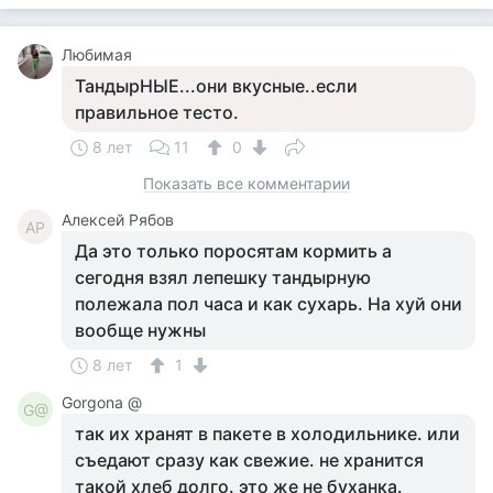
Любимая
ТандырНЫЕ...они вкусные..если
правильное тесто.
8 лет
11
0
Показать все комментарии
Алексей Рябов
АР
Да это только поросятам кормить а
сегодня взял лепешку тандырную
полежала пол часа и как сухарь. На хуй они
вообще нужны
8 лет
1
Gorgona @
G@
так их хранят в пакете в холодильнике. или
съедают сразу как свежие. не хранится
такой хлеб долго. это же не буханка.