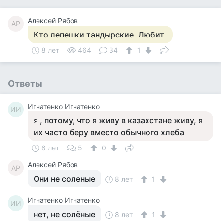
Алексей Рябов
АР
Кто лепешки тандырские. Любит
8 лет
464
34
1
Ответы
Игнатенко Игнатенко
ИИ
я , потому, что я живу в казахстане живу, я
их часто беру вместо обычного хлеба
8 лет
5
0
Алексей Рябов
АР
Они не соленые
8 лет
1
Игнатенко Игнатенко
ИИ
нет, не солёные
8 лет
1