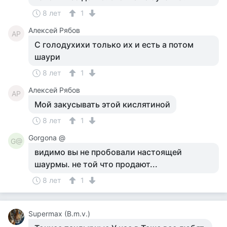
8 лет
1
Алексей Рябов
АР
С голодухихи только их и есть а потом
шаури
8 лет
1
Алексей Рябов
АР
Мой закусывать этой кислятиной
8 лет
1
Gorgona @
G@
видимо вы не пробовали настоящей
шаурмы. не той что продают...
8 лет
1
Supermax (B.m.v.)