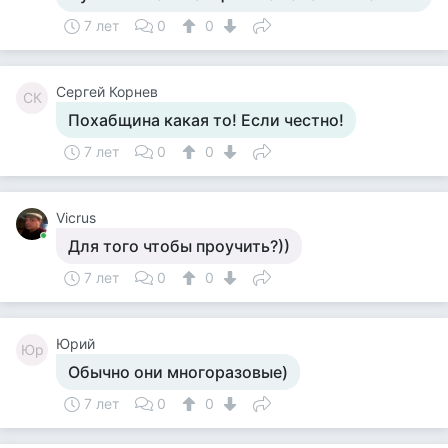
7 лет
0
0
Сергей Корнев
СК
Похабщина какая то! Если честно!
7 лет
0
0
Vicrus
Для того чтобы проучить?))
7 лет
0
0
Юрий
Юр
Обычно они многоразовые)
7 лет
0
0