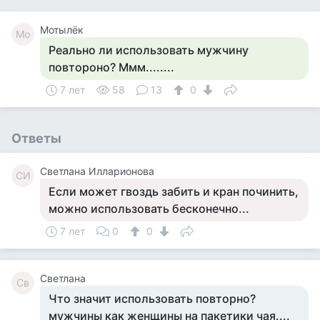
Мотылёк
Мо
Реально ли использовать мужчину
повтороно? Ммм........
7 лет
58
13
0
Ответы
Светлана Илларионова
СИ
Если может гвоздь забить и кран починить,
можно использовать бесконечно...
7 лет
0
0
Светлана
Св
Что значит использовать повторно?
мужчины как женщины на пакетики чая....