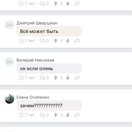
7 лет
0
0
Дмитрий Шварцман
ДШ
Всё может быть
7 лет
0
0
Валерий Николаев
ВН
ок если олень
7 лет
0
0
Елена Осипенко
зачем???????????7
7 лет
0
0