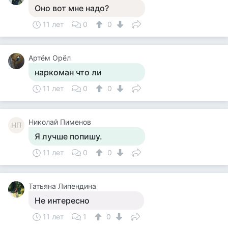
Оно вот мне надо?
11 лет
0
0
Артём Орёл
наркоман что ли
11 лет
0
0
Николай Пименов
НП
Я лучше попишу.
11 лет
0
0
Татьяна Липендина
Не интересно
11 лет
1
0