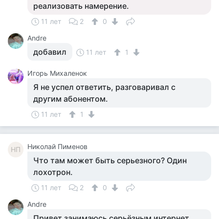
реализовать намерение.
11 лет
2
0
Andre
добавил
11 лет
1
Игорь Михаленок
Я не успел ответить, разговаривал с
другим абонентом.
11 лет
1
Николай Пименов
НП
Что там может быть серьезного? Один
лохотрон.
11 лет
2
0
Andre
Привет занимаюсь серьёзным интернет