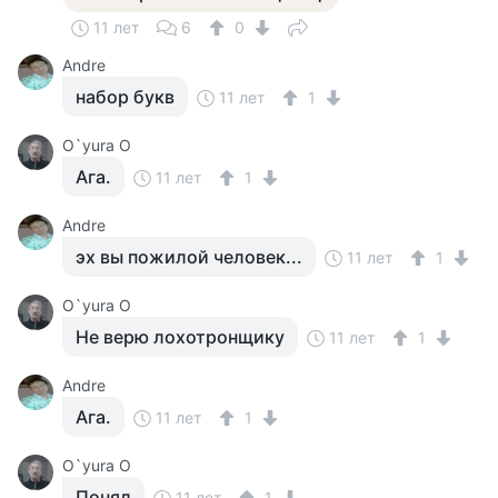
11 лет
6
0
Andre
набор букв
11 лет
1
O`yura O
Ага.
11 лет
1
Andre
эх вы пожилой человек...
11 лет
1
O`yura O
Не верю лохотронщику
11 лет
1
Andre
Ага.
11 лет
1
O`yura O
Понял
11 лет
1