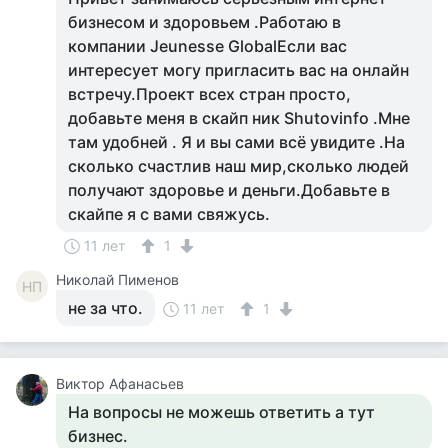
бизнесом и здоровьем .Работаю в
компании Jeunesse GlobalЕсли вас
интересует могу пригласить вас на онлайн
встречу.Проект всех стран просто,
добавьте меня в скайп ник Shutovinfo .Мне
там удобней . Я и вы сами всё увидите .На
сколько счастлив наш мир,сколько людей
получают здоровье и деньги.Добавьте в
скайпе я с вами свяжусь.
11 лет
1
Николай Пименов
НП
не за что.
11 лет
1
Виктор Афанасьев
На вопросы не можешь ответить а тут
бизнес.