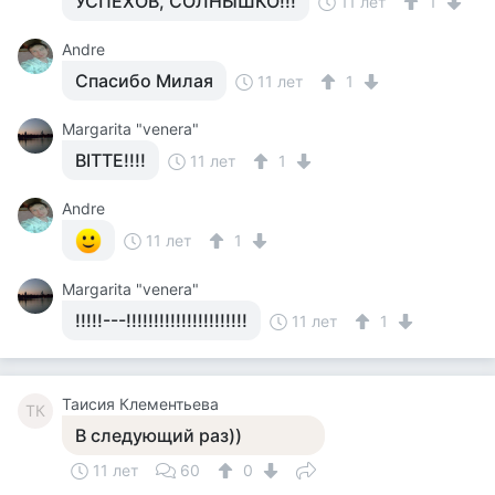
УСПЕХОВ, СОЛНЫШКО!!!
11 лет
1
Andre
Спасибо Милая
11 лет
1
Margarita "venera"
BITTE!!!!
11 лет
1
Andre
11 лет
1
Margarita "venera"
!!!!!---!!!!!!!!!!!!!!!!!!!!!!
11 лет
1
Таисия Клементьева
ТК
В следующий раз))
11 лет
60
0