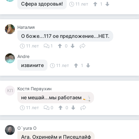
Сфера здоровья!
11 лет
1
Наталия
О боже...117 ое предложение...НЕТ.
11 лет
1
0
Andre
извините
11 лет
1
Костя Первухин
КП
не мешай...мы работаем
11 лет
0
0
O`yura O
Ага. Охринейм и Писецлайф