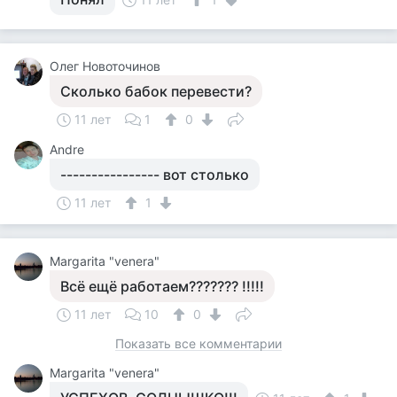
Олег Новоточинов
Сколько бабок перевести?
11 лет
1
0
Andre
---------------- вот столько
11 лет
1
Margarita "venera"
Всё ещё работаем??????? !!!!!
11 лет
10
0
Показать все комментарии
Margarita "venera"