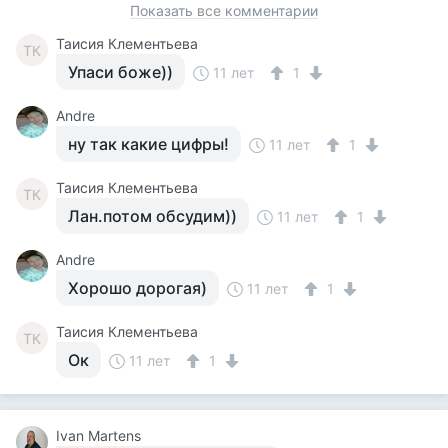
Показать все комментарии
Таисия Клементьева
ТК
Упаси боже))
11 лет
1
Andre
ну так какие цифры!
11 лет
1
Таисия Клементьева
ТК
Лан.потом обсудим))
11 лет
1
Andre
Хорошо дорогая)
11 лет
1
Таисия Клементьева
ТК
Ок
11 лет
1
Ivan Martens