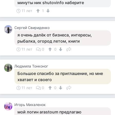
минуты ник shutovinfo наберите
11 лет
1
Cергей Свириденко
я очень далёк от бизнеса, интересы,
рыбалка, огород летом, книги
11 лет
0
0
Людмила Тонконог
Большое спасибо за приглашение, но мне
хватает и своего
11 лет
0
0
Игорь Михаленок
мой логин arastoum предлагаю