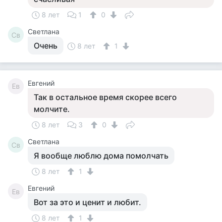
8 лет
1
0
Светлана
Св
Очень
8 лет
1
Евгений
Ев
Так в остальное время скорее всего
молчите.
8 лет
3
0
Светлана
Св
Я вообще люблю дома помолчать
8 лет
1
Евгений
Ев
Вот за это и ценит и любит.
8 лет
1