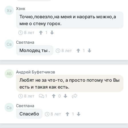
Хэнк
Хэ
Точно,повезло,на меня и наорать можно,а
мне о стену горох.
8 лет
1
Светлана
Св
Молодец ты .
8 лет
1
Андрей Буфетчиков
АБ
Любят не за что-то, а просто потому что Вы
есть и такая как есть.
8 лет
1
0
Светлана
Св
Спасибо
8 лет
1