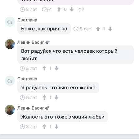
8 лет
4
0
Светлана
Св
Боже ,как приятно
8 лет
1
Левин Василий
Вот радуйся что есть человек который
любит
8 лет
1
Светлана
Св
Я радуюсь . только его жалко
8 лет
1
Левин Василий
Жалость это тоже эмоция любви
8 лет
1