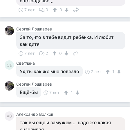
состраданье,,,
7 лет
0
0
Сергей Лошкарев
За то,что в тебе видит ребёнка. И любит
как дитя
7 лет
2
0
Светлана
Св
Ух,ты как же мне повезло
7 лет
1
Сергей Лошкарев
Ещё-бы
7 лет
1
Александр Волков
АВ
так вы еще и замужем … надо же какая
счасливая