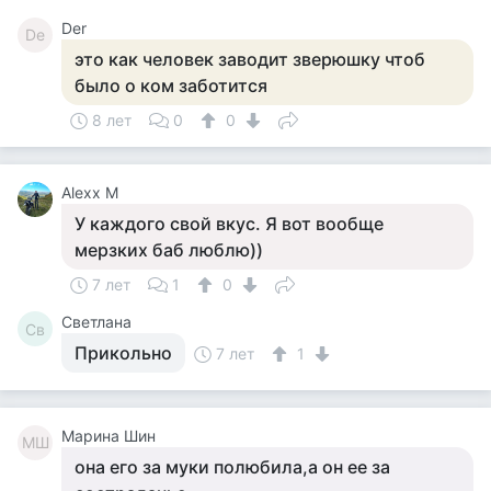
Der
De
это как человек заводит зверюшку чтоб
было о ком заботится
8 лет
0
0
Alexx M
У каждого свой вкус. Я вот вообще
мерзких баб люблю))
7 лет
1
0
Светлана
Св
Прикольно
7 лет
1
Марина Шин
МШ
она его за муки полюбила,а он ее за