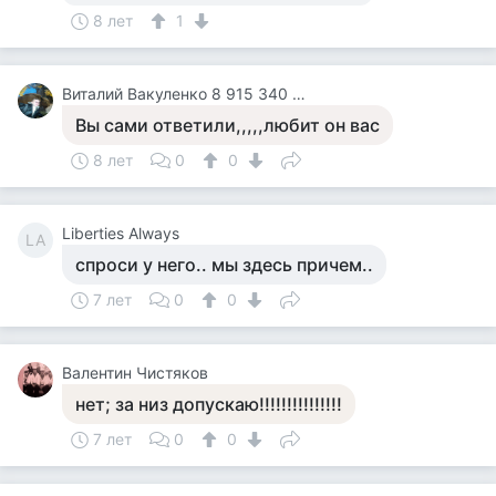
8 лет
1
Виталий Вакуленко 8 915 340 84 96
Вы сами ответили,,,,,любит он вас
8 лет
0
0
Liberties Always
LA
спроси у него.. мы здесь причем..
7 лет
0
0
Валентин Чистяков
нет; за низ допускаю!!!!!!!!!!!!!!!
7 лет
0
0