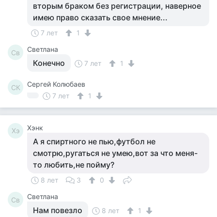
вторым браком без регистрации, наверное
имею право сказать свое мнение...
7 лет
1
Светлана
Св
Конечно
7 лет
1
Сергей Колюбаев
СК
7 лет
1
Хэнк
Хэ
А я спиртного не пью,футбол не
смотрю,ругаться не умею,вот за что меня-
то любить,не пойму?
8 лет
3
0
Светлана
Св
Нам повезло
8 лет
1