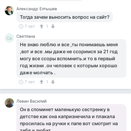
Александр Елтышев
Тогда зачем выносить вопрос на сайт?
7 лет
1
Светлана
Св
Не знаю люблю и все ,ты понимаешь меня
,вот и все .мы даже не ссоримся за 21 год
могу все ссоры вспомнить.и то в первый
год жизни .он человек с которым хорошо
даже молчать .
7 лет
1
Левин Василий
Он в споминет маленькую сестренку в
детстве как она капризнечила и плакала
просилась на ручки к папе вот смотрит на
тебя и любит