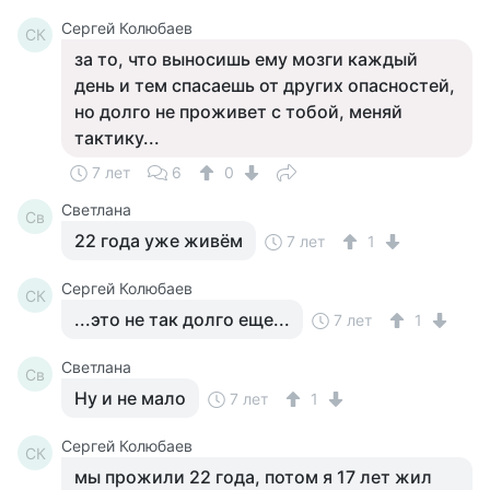
Сергей Колюбаев
СК
за то, что выносишь ему мозги каждый
день и тем спасаешь от других опасностей,
но долго не проживет с тобой, меняй
тактику...
7 лет
6
0
Светлана
Св
22 года уже живём
7 лет
1
Сергей Колюбаев
СК
...это не так долго еще...
7 лет
1
Светлана
Св
Ну и не мало
7 лет
1
Сергей Колюбаев
СК
мы прожили 22 года, потом я 17 лет жил