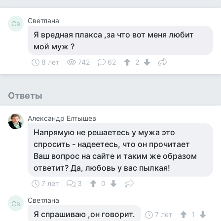
Светлана
Св
Я вредная плакса ,за что вот меня любит
мой муж ?
8 лет
742
62
2
Ответы
Александр Елтышев
Напрямую не решаетесь у мужа это
спросить - надеетесь, что он прочитает
Ваш вопрос на сайте и таким же образом
ответит? Да, любовь у вас пылкая!
7 лет
3
0
Светлана
Св
Я спрашиваю ,он говорит.
7 лет
1