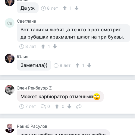
Да уж
8 лет
1
Светлана
Св
Вот таких и любят ,а те кто в рот смотрит
да рубашки крахмалит шлют на три буквы.
8 лет
1
Юлия
Заметила))
8 лет
1
Элен Ренбауэр Z
Может карбюратор отменный
7 лет
0
0
Ракиб Расулов
ваш то любит а мужиков кто любят