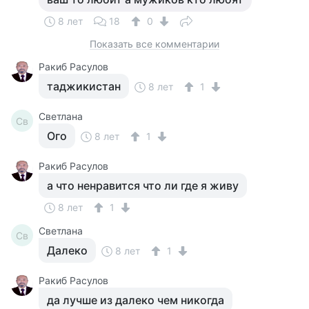
8 лет
18
0
Показать все комментарии
Ракиб Расулов
таджикистан
8 лет
1
Светлана
Св
Ого
8 лет
1
Ракиб Расулов
а что ненравится что ли где я живу
8 лет
1
Светлана
Св
Далеко
8 лет
1
Ракиб Расулов
да лучше из далеко чем никогда