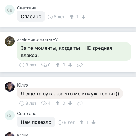
Светлана
Св
Спасибо
8 лет
1
Z-Мимокрокодил-V
За те моменты, когда ты - НЕ вредная
плакса.
8 лет
0
0
Юлия
Я еще та сука...за что меня муж терпит))
8 лет
4
0
Светлана
Св
Нам повезло
8 лет
1
Юлия