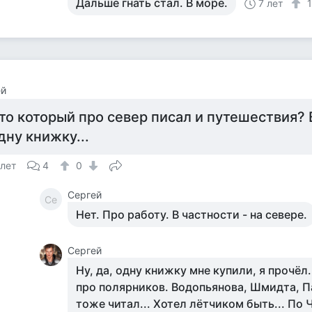
Дальше гнать стал. В море.
7 лет
ей
то который про север писал и путешествия? 
дну книжку...
 лет
4
0
Сергей
Се
Нет. Про работу. В частности - на севере.
Сергей
Ну, да, одну книжку мне купили, я прочёл
про полярников. Водопьянова, Шмидта, Па
тоже читал... Хотел лётчиком быть... По