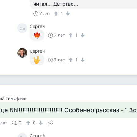
читал... Детство...
7 лет
1
Сергей
Се
7 лет
1
Сергей
7 лет
1
ий Тимофеев
ще БЫ!!!!!!!!!!!!!!!!!!!!!!!! Особенно рассказ - "
 лет
7
0
Сергей