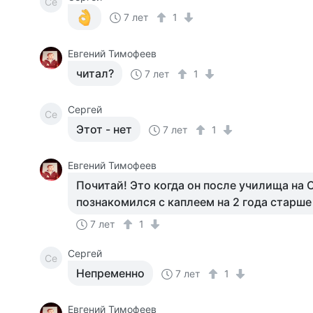
Се
7 лет
1
Евгений Тимофеев
читал?
7 лет
1
Сергей
Се
Этот - нет
7 лет
1
Евгений Тимофеев
Почитай! Это когда он после училища на 
познакомился с каплеем на 2 года старше 
7 лет
1
Сергей
Се
Непременно
7 лет
1
Евгений Тимофеев