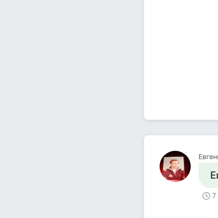
Евген
Е
7