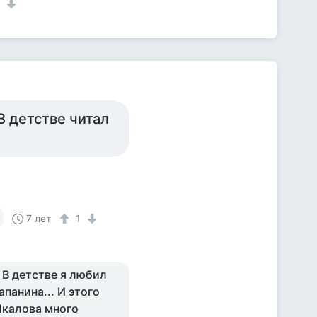
1
В детстве читал
7 лет
1
. В детстве я любил
панина... И этого
 Чкалова много