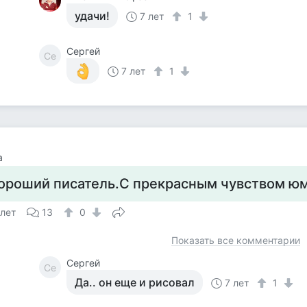
удачи!
7 лет
1
Сергей
Се
7 лет
1
а
ороший писатель.С прекрасным чувством юм
 лет
13
0
Показать все комментарии
Сергей
Се
Да.. он еще и рисовал
7 лет
1