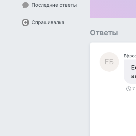
Последние ответы
Спрашивалка
Ответы
Ефро
ЕБ
Е
а
7