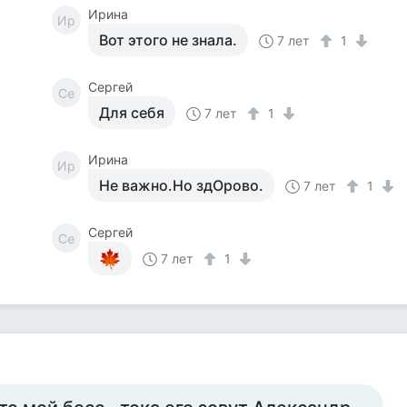
Ирина
Ир
Вот этого не знала.
7 лет
1
Сергей
Се
Для себя
7 лет
1
Ирина
Ир
Не важно.Но здОрово.
7 лет
1
Сергей
Се
7 лет
1