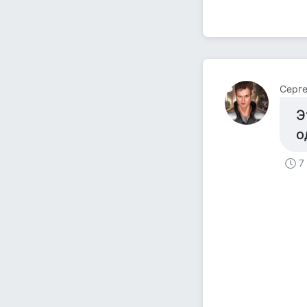
Серг
Э
о
7