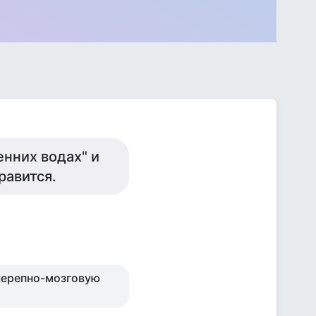
енних водах" и
равится.
 черепно-мозговую