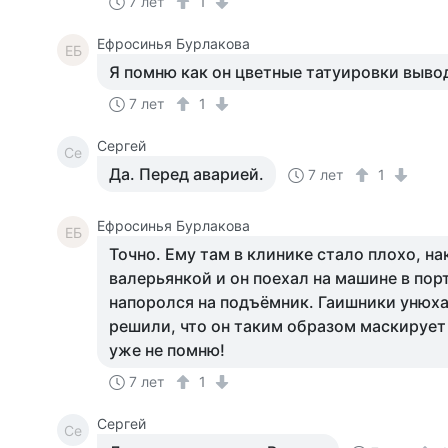
7 лет
1
Ефросинья Бурлакова
ЕБ
Я помню как он цветные татуировки вывод
7 лет
1
Сергей
Се
Да. Перед аварией.
7 лет
1
Ефросинья Бурлакова
ЕБ
Точно. Ему там в клинике стало плохо, на
валерьянкой и он поехал на машине в порт
напоролся на подъёмник. Гаишники унюха
решили, что он таким образом маскирует 
уже не помню!
7 лет
1
Сергей
Се