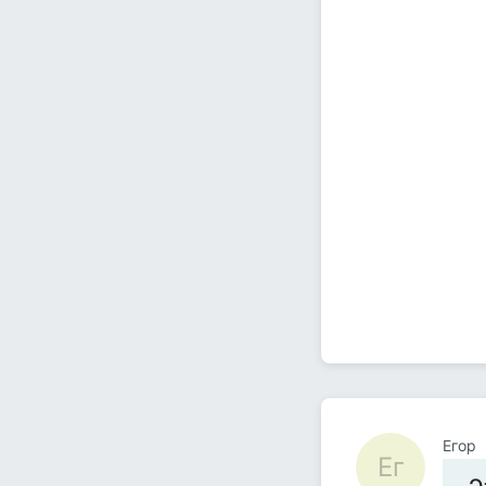
Егор
Ег