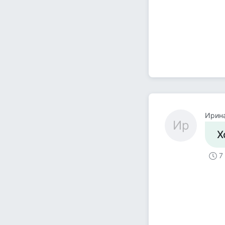
Ирин
Ир
Х
7