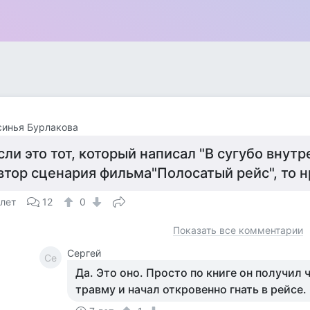
синья Бурлакова
сли это тот, который написал "В сугубо внутр
втор сценария фильма"Полосатый рейс", то н
 лет
12
0
Показать все комментарии
Сергей
Се
Да. Это оно. Просто по книге он получил
травму и начал откровенно гнать в рейсе.