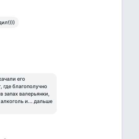
ил!)))
качали его
, где благополучно
в запах валерьянки,
алкоголь и... дальше