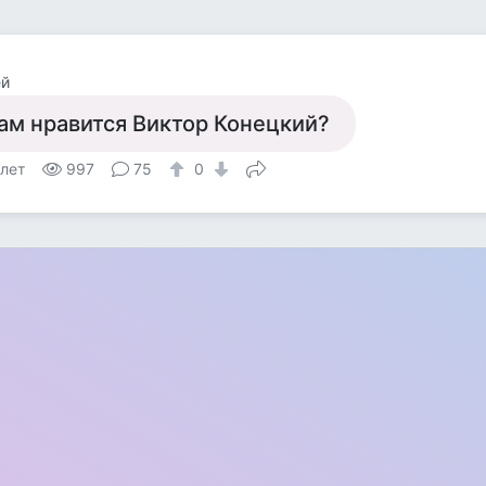
ей
ам нравится Виктор Конецкий?
 лет
997
75
0