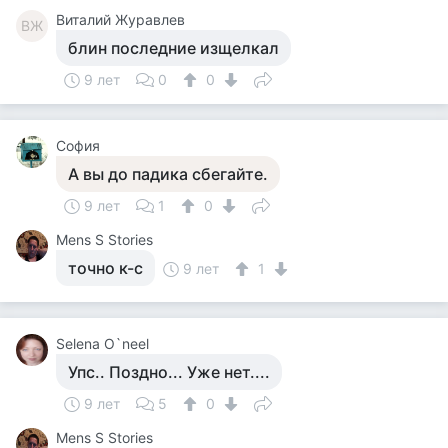
Виталий Журавлев
ВЖ
блин последние изщелкал
9 лет
0
0
София
А вы до падика сбегайте.
9 лет
1
0
Mens S Stories
точно к-с
9 лет
1
Selena O`neel
Упс.. Поздно... Уже нет....
9 лет
5
0
Mens S Stories