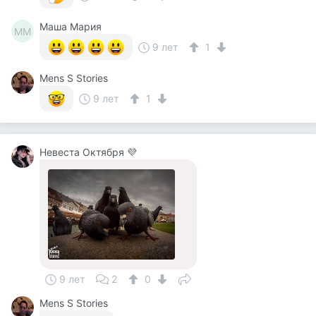
Маша Мария
ММ
9 лет
1
Mens S Stories
9 лет
1
Невеста Октября 💜
9 лет
2
0
Mens S Stories