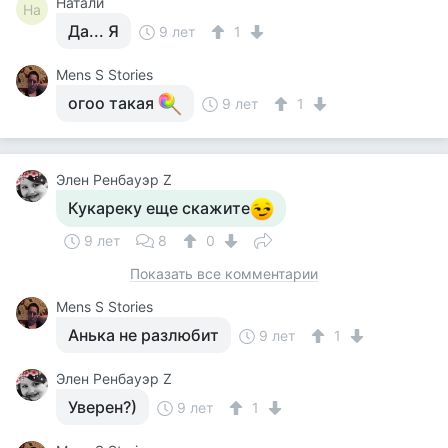
Натали
На
Да... Я
9 лет
1
Mens S Stories
огоо такая
9 лет
1
Элен Ренбауэр Z
Кукареку еще скажите
9 лет
8
0
Показать все комментарии
Mens S Stories
Анька не разлюбит
9 лет
1
Элен Ренбауэр Z
Уверен?)
9 лет
1