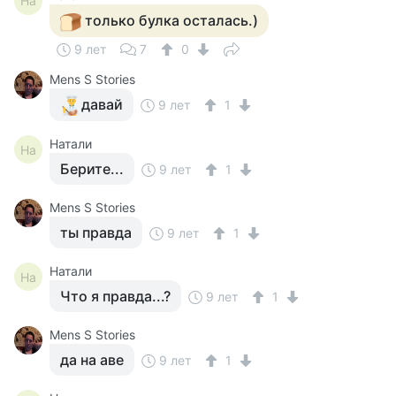
На
только булка осталась.)
9 лет
7
0
Mens S Stories
давай
9 лет
1
Натали
На
Берите...
9 лет
1
Mens S Stories
ты правда
9 лет
1
Натали
На
Что я правда...?
9 лет
1
Mens S Stories
да на аве
9 лет
1