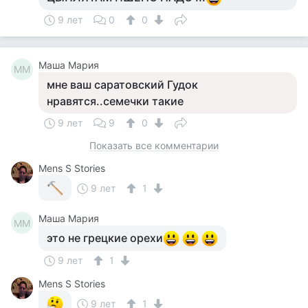
9 лет
0
0
Маша Мария
ММ
мне ваш саратовский Гудок
нравятся..семечки такие
9 лет
9
0
Показать все комментарии
Mens S Stories
9 лет
1
Маша Мария
ММ
это не грецкие орехи
9 лет
1
Mens S Stories
9 лет
1