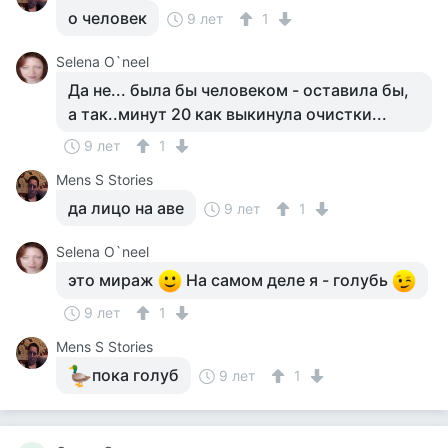
о человек
9 лет
1
Selena O`neel
Да не... была бы человеком - оставила бы,
а так..минут 20 как выкинула очистки...
9 лет
1
Mens S Stories
да лицо на аве
9 лет
1
Selena O`neel
это мираж
На самом деле я - голубь
9 лет
1
Mens S Stories
пока голуб
9 лет
1