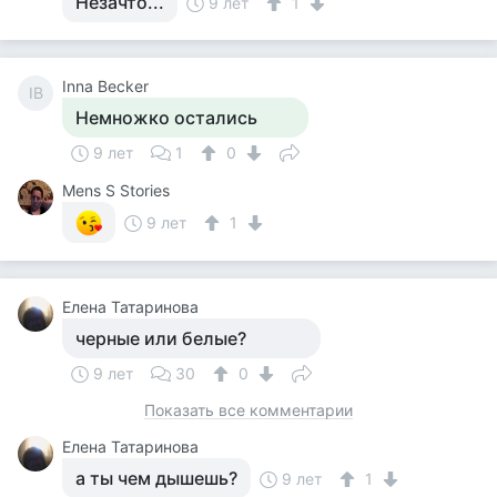
Незачто...
9 лет
1
Inna Becker
IB
Немножко остались
9 лет
1
0
Mens S Stories
9 лет
1
Елена Татаринова
черные или белые?
9 лет
30
0
Показать все комментарии
Елена Татаринова
а ты чем дышешь?
9 лет
1