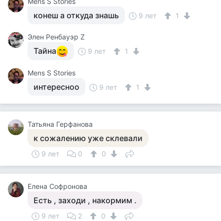
Mens S Stories
конеш а откуда знашь
9 лет
1
Элен Ренбауэр Z
Тайна
9 лет
1
Mens S Stories
интересноо
9 лет
1
Татьяна Герфанова
к сожалению уже склевали
9 лет
0
0
Елена Софронова
Есть , заходи , накормим .
9 лет
2
0