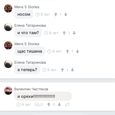
Mens S Stories
носом
9 лет
1
Елена Татаринова
и что там?
9 лет
1
Mens S Stories
щас тишина
9 лет
1
Елена Татаринова
а теперь?
9 лет
1
Валентин Чистяков
и орехи!!!!!!!!!!!!!!!!!
9 лет
0
0