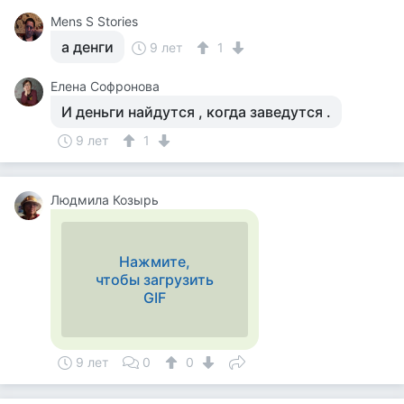
Mens S Stories
а денги
9 лет
1
Елена Софронова
И деньги найдутся , когда заведутся .
9 лет
1
Людмила Козырь
Нажмите,
чтобы загрузить
GIF
9 лет
0
0