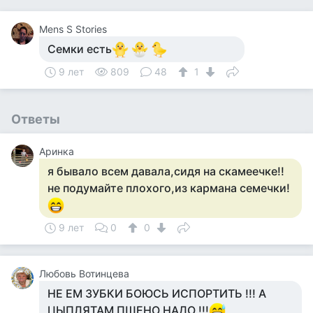
Mens S Stories
Семки есть
9 лет
809
48
1
Ответы
Аринка
я бывало всем давала,сидя на скамеечке!!
не подумайте плохого,из кармана семечки!
9 лет
0
0
Любовь Вотинцева
НЕ ЕМ ЗУБКИ БОЮСЬ ИСПОРТИТЬ !!! А
ЦЫПЛЯТАМ ПШЕНО НАДО !!!