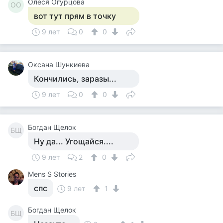
Олеся Огурцова
ОО
вот тут прям в точку
9 лет
0
0
Оксана Шункиева
Кончились, заразы...
9 лет
0
0
Богдан Щелок
БЩ
Ну да... Угощайся....
9 лет
2
0
Mens S Stories
спс
9 лет
1
Богдан Щелок
БЩ