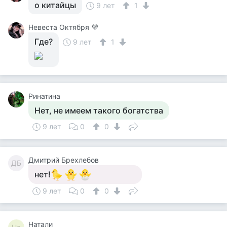
о китайцы
9 лет
1
Невеста Октября 💜
Где?
9 лет
1
Ринатина
Нет, не имеем такого богатства
9 лет
0
0
Дмитрий Брехлебов
ДБ
нет!
9 лет
0
0
Натали