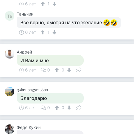
6 лет
1
Таньчик
Та
Всё верно, смотря на что желание
6 лет
1
Андрей
И Вам и мне
6 лет
0
0
ვასო წილოსანი
Благодарю
6 лет
0
0
Федя Кукин