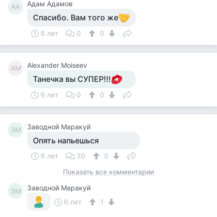
Адам Адамов
АА
Спасибо. Вам того же
6 лет
0
0
Alexander Moiseev
AM
Танечка вы СУПЕР!!!
6 лет
0
0
Заводной Маракуй
ЗМ
Опять напьешься
6 лет
30
0
Показать все комментарии
Заводной Маракуй
ЗМ
6 лет
1