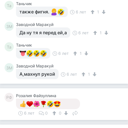
Таньчик
Та
также фигня.
6 лет
1
Заводной Маракуй
ЗМ
Да ну тя я перед ей,а
6 лет
1
Таньчик
Та
6 лет
1
Заводной Маракуй
ЗМ
А,махнул рукой
6 лет
1
Розалия Файзуллина
РФ
6 лет
0
0