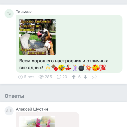
Таньчик
Та
Всем хорошего настроения и отличных
выходных!
6 лет
285
20
6
Ответы
Алексей Шустин
АШ