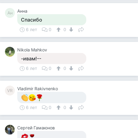
Анна
Ан
Спасибо
6 лет
0
0
Nikola Mahkov
-ивам!--
6 лет
0
0
Vladimir Rakivnenko
VR
6 лет
0
0
Сергей Гамаюнов