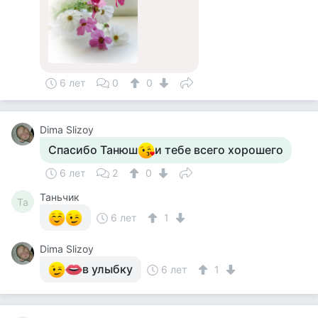
6 лет
0
0
Dima Slizoy
Спасибо Танюш
и тебе всего хорошего
6 лет
2
0
Таньчик
Та
6 лет
1
Dima Slizoy
в улыбку
6 лет
1