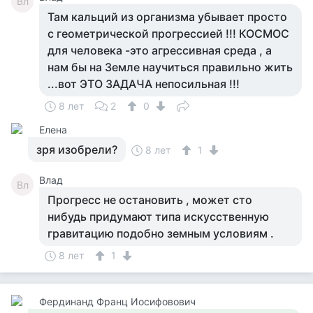
Вл
Там кальций из организма убывает просто
с геометрической прогрессией !!! КОСМОС
для человека -это агрессивная среда , а
нам бы на Земле научиться правильно жить
...вот ЭТО ЗАДАЧА непосильная !!!
8 лет
2
0
Елена
зря изобрели?
8 лет
1
Влад
Вл
Прогресс не остановить , может сто
нибудь придумают типа искусственную
гравитацию подобно земным условиям .
8 лет
1
Фердинанд Франц Иосифовович