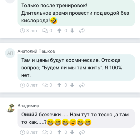
Только после тренировок!
Длительное время провести под водой без
кислорода!
8 лет
0
0
Анатолий Пешков
АП
Там и цены будут космические. Отсюда
вопрос; "Будем ли мы там жить". Я 100%
нет.
8 лет
0
0
Владимир
Ойййй божечки .... Нам тут то тесно ,а там
то как.....?
8 лет
0
0