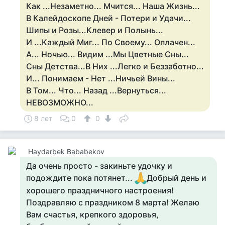
Как ...Незаметно... Мчится... Наша Жизнь...
В Калейдоскопе Дней - Потери и Удачи...
Шипы и Розы...Клевер и Полынь...
И ...Каждый Миг... По Своему... Оплачен...
А... Ночью... Видим ...Мы Цветные Сны...
Сны Детства...В Них ...Легко и Беззаботно...
И... Понимаем - Нет ...Ничьей Вины...
В Том... Что... Назад ...Вернуться...
НЕВОЗМОЖНО...
8 лет
0
0
Haydarbek Bababekov
Да очень просто - закиньте удочку и
подождите пока потянет...
Добрый день и
хорошего праздничного настроения!
Поздравляю с праздником 8 марта! Желаю
Вам счастья, крепкого здоровья,