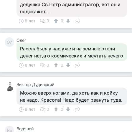
дедушка Св.Петр администратор, вот он и
подскажет...
8 лет
0
0
Олег
Ол
Расслабься у нас уже и на земные отели
денег нет,а о космических и мечтать нечего
8 лет
0
0
Виктор Дудинский
Можно вверх ногами, да хоть как и койку
не надо. Красота! Надо будет рвануть туда.
8 лет
0
0
Водяной
Во