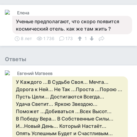
Елена
Ученые предполагают, что скоро появится
космический отель. как же там жить ?
8 лет
1 736
173
1
Ответы
Евгений Матвеев
У Каждого ...В Судьбе Своя... Мечта...
Дорога к Ней... Не Так ...Проста ...Порою ...
Пусть Цели... Достигаются Всегда...
Удача Светит... Яркою Звездою...
Поможет ...Добиваться ...Всех Высот...
В Победу Вера... В Собственные Силы...
И...Новый День... Который Настаёт...
Опять Успешным Будет и Счастливым...