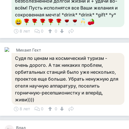
безболезненной долгой жизни и + удачи во-
всём! Пусть исполнятся все Ваши желания и
сокровенная мечта! *drink* *drink* *gift* *y*
8 лет
0
0
Михаил Гехт
Судя по ценам на космический туризм -
очень дорого. А так никаких проблем,
орбитальных станций было уже несколько,
проектов еще больше. Убрать ненужную для
отеля научную аппаратуру, поселить
горничную-ресепшионистку и вперёд,
живи))))
8 лет
0
0
Влад