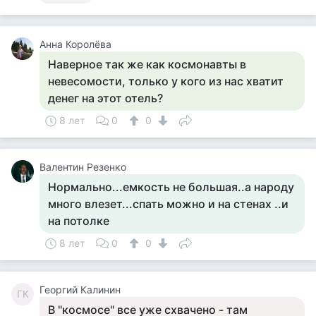
Анна Королёва
Наверное так же как космонавты в
невесомости, только у кого из нас хватит
денег на этот отель?
8 лет
0
0
Валентин Резенко
Нормально...емкость не большая..а народу
много влезет...спать можно и на стенах ..и
на потолке
8 лет
0
0
Георгий Калинин
ГК
В "космосе" все уже схвачено - там