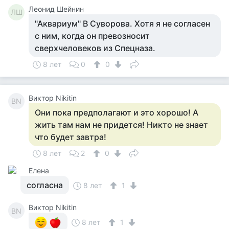
Леонид Шейнин
ЛШ
"Аквариум" В Суворова. Хотя я не согласен
с ним, когда он превозносит
сверхчеловеков из Спецназа.
8 лет
0
0
Виктор Nikitin
ВN
Они пока предполагают и это хорошо! А
жить там нам не придется! Никто не знает
что будет завтра!
8 лет
2
0
Елена
согласна
8 лет
1
Виктор Nikitin
ВN
8 лет
1